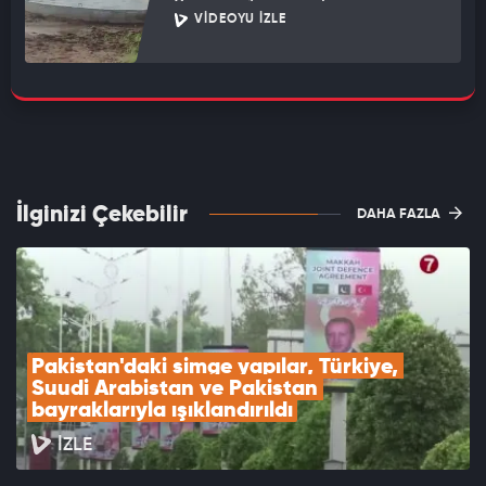
VIDEOYU İZLE
İlginizi Çekebilir
DAHA FAZLA
Pakistan'daki simge yapılar, Türkiye, 
Suudi Arabistan ve Pakistan 
bayraklarıyla ışıklandırıldı
İZLE