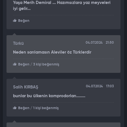
Yaşa Merih Demiral ... Hazımsızlara yaz meyveleri
iyi gelir...
Beğen
04.07.2024
21:50
Türkü
Neden sarılamasın Aleviler öz Türklerdir
Beğen
/ 3 kişi beğenmiş
04.07.2024
17:03
Salih KIRBAŞ
bunlar bu ülkenin komprodorları........
Beğen
/ 1 kişi beğenmiş