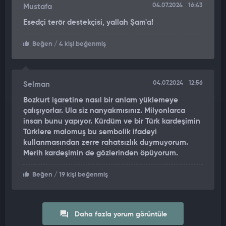
04.07.2024
16:43
Mustafa
Esedçi terör destekçisi, yallah Şam'a!
Beğen
/ 4 kişi beğenmiş
04.07.2024
12:56
Selman
Bozkurt işaretine nasıl bir anlam yüklemeye
çalışıyorlar. Ula siz nanyakmısınız. Milyonlarca
insan bunu yapıyor. Kürdüm ve bir Türk kardeşimin
Türklere malomuş bu sembolik ifadeyi
kullanmasından zerre rahatsızlık duymuyorum.
Merih kardeşimin de gözlerinden öpüyorum.
Beğen
/ 19 kişi beğenmiş
Daha fazla yorum görüntüle