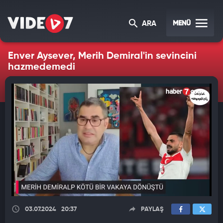
MENÜ
ARA
Enver Aysever, Merih Demiral'in sevincini
hazmedemedi
03.07.2024
20:37
PAYLAŞ