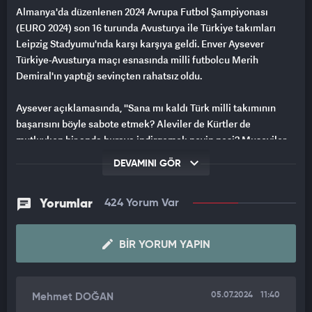
Almanya'da düzenlenen 2024 Avrupa Futbol Şampiyonası
(EURO 2024) son 16 turunda Avusturya ile Türkiye takımları
Leipzig Stadyumu'nda karşı karşıya geldi. Enver Aysever
Türkiye-Avusturya maçı esnasında milli futbolcu Merih
Demiral'ın yaptığı sevinçten rahatsız oldu.
Aysever açıklamasında, ''Sana mı kaldı Türk milli takımının
başarısını böyle sabote etmek? Aleviler de Kürtler de
mutluyken bir anda buraya indirgemek neyin nesi? Museviler
Türkiye'de Atatürk'ü çok sever, bu hareket onları da yok sayar."
DEVAMINI GÖR
dedi.
Yorumlar
424 Yorum Var
BIR YORUM YAPIN
05.07.2024
11:40
Mehmet DOĞAN