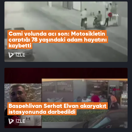
Cami yolunda acı son: Motosikletin 
çarptığı 78 yaşındaki adam hayatını 
kaybetti
İZLE
Başpehlivan Serhat Elvan akaryakıt 
istasyonunda darbedildi
İZLE