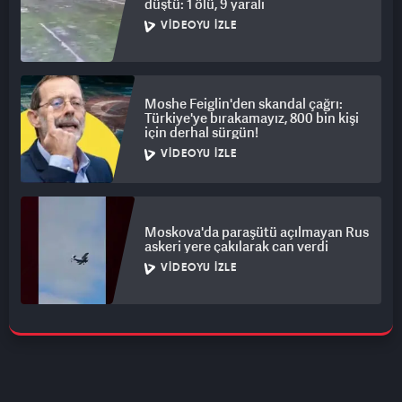
düştü: 1 ölü, 9 yaralı
VIDEOYU İZLE
Moshe Feiglin'den skandal çağrı:
Türkiye'ye bırakamayız, 800 bin kişi
için derhal sürgün!
VIDEOYU İZLE
Moskova'da paraşütü açılmayan Rus
askeri yere çakılarak can verdi
VIDEOYU İZLE