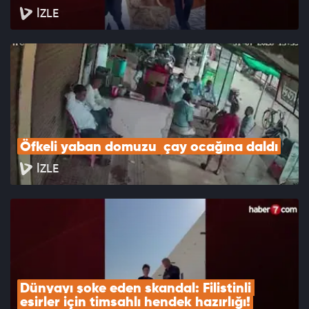
İZLE
Öfkeli yaban domuzu  çay ocağına daldı
İZLE
Dünyayı şoke eden skandal: Filistinli 
esirler için timsahlı hendek hazırlığı!