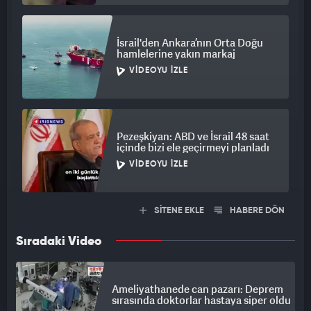
İsrail'den Ankara’nın Orta Doğu
hamlelerine yakın markaj
VIDEOYU İZLE
Pezeşkiyan: ABD ve İsrail 48 saat
içinde bizi ele geçirmeyi planladı
VIDEOYU İZLE
SİTENE EKLE
HABERE DÖN
Sıradaki Video
Ameliyathanede can pazarı: Deprem
sırasında doktorlar hastaya siper oldu