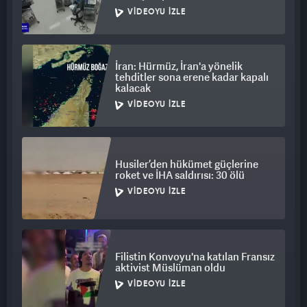
VIDEOYU İZLE
İran: Hürmüz, İran'a yönelik
tehditler sona erene kadar kapalı
kalacak
VIDEOYU İZLE
Husiler’den hükümet güçlerine
roket ve İHA saldırısı: 30 ölü
VIDEOYU İZLE
Filistin Konvoyu'na katılan Fransız
aktivist Müslüman oldu
VIDEOYU İZLE