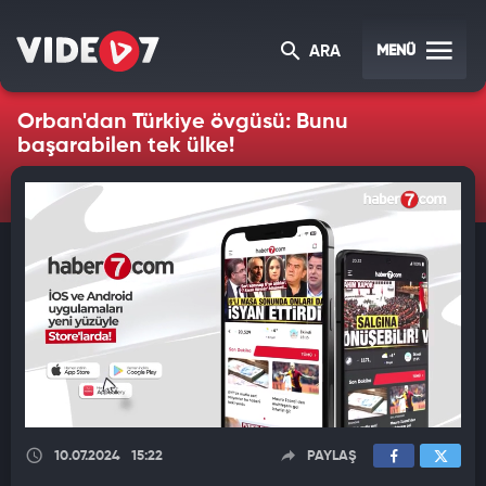
MENÜ
ARA
Orban'dan Türkiye övgüsü: Bunu
başarabilen tek ülke!
10.07.2024
15:22
PAYLAŞ