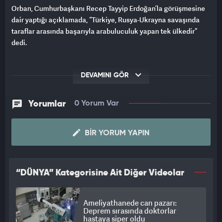
Orban, Cumhurbaşkanı Recep Tayyip Erdoğan’la görüşmesine
dair yaptığı açıklamada, “Türkiye, Rusya-Ukrayna savaşında
taraflar arasında başarıyla arabuluculuk yapan tek ülkedir”
dedi.
DEVAMINI GÖR
Yorumlar
0 Yorum Var
BIR YORUM YAPIN
“DÜNYA” Kategorisine Ait Diğer Videolar
Ameliyathanede can pazarı:
Deprem sırasında doktorlar
hastaya siper oldu