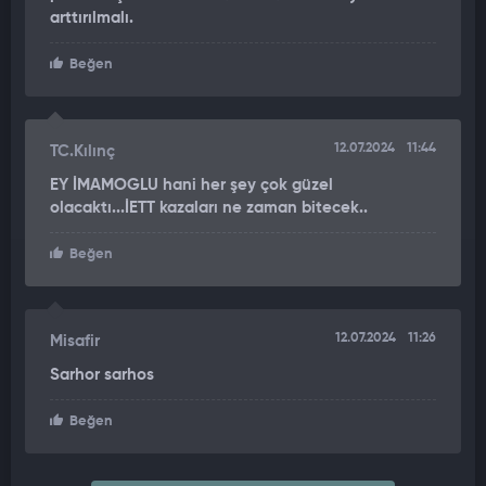
arttırılmalı.
Beğen
12.07.2024
11:44
TC.Kılınç
EY İMAMOGLU hani her şey çok güzel
olacaktı...İETT kazaları ne zaman bitecek..
Beğen
12.07.2024
11:26
Misafir
Sarhor sarhos
Beğen