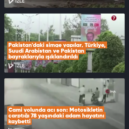
İZLE
Pakistan'daki simge yapılar, Türkiye, 
Suudi Arabistan ve Pakistan 
bayraklarıyla ışıklandırıldı
İZLE
Cami yolunda acı son: Motosikletin 
çarptığı 78 yaşındaki adam hayatını 
kaybetti