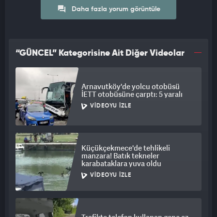
Daha fazla yorum görüntüle
“GÜNCEL” Kategorisine Ait Diğer Videolar
Arnavutköy'de yolcu otobüsü
İETT otobüsüne çarptı: 5 yaralı
VIDEOYU İZLE
Küçükçekmece'de tehlikeli
manzara! Batık tekneler
karabataklara yuva oldu
VIDEOYU İZLE