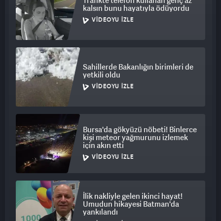
Trafikte telefon kullanan genç az
kalsın bunu hayatıyla ödüyordu
VIDEOYU İZLE
Sahillerde Bakanlığın birimleri de
yetkili oldu
VIDEOYU İZLE
Bursa'da gökyüzü nöbeti! Binlerce
kişi meteor yağmurunu izlemek
için akın etti
VIDEOYU İZLE
İlik nakliyle gelen ikinci hayat!
Umudun hikayesi Batman'da
yankılandı