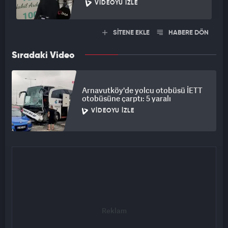
VIDEOYU İZLE
SİTENE EKLE
HABERE DÖN
Sıradaki Video
Arnavutköy'de yolcu otobüsü İETT
otobüsüne çarptı: 5 yaralı
VIDEOYU İZLE