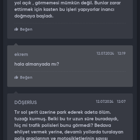
Kaza anı çevredeki güvenlik kamerasınca kaydedildi.
yol açık , görmemesi mümkün değil. Bunlar zarar
ettirmek için kasten bu işleri yapıyorlar inancı
Görüntülerde yolun sağında duran tıra İETT otobüsünün
doğmaya başladı.
arkadan çarptığı ve tırın dorsesindeki bir kişinin yaşadığı
Beğen
endişeli anlar yer aldı.
12.07.2024
12:19
ekrem
hala almanyada mı?
Beğen
12.07.2024
12:07
DÖŞERİUS
Tır sol şerit üzerine park ederek adeta ölüm.
tuzağı kurmuş. Belki bu tır uzun süre buradaydı,
hiç mi trafik polisleri bunu görmedi? Bedava
ehliyet vermek yerine, devamlı yollarda turalayan
polis araçlarının ve motosikletlerinin sayısı