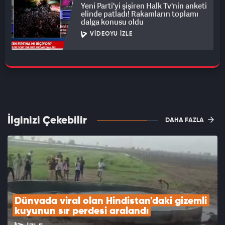
Yeni Parti'yi şişiren Halk Tv'nin anketi
elinde patladı! Rakamların toplamı
dalga konusu oldu
VIDEOYU İZLE
İlginizi Çekebilir
DAHA FAZLA
Dünyada viral olan Hindistan'daki gizemli 
kuyunun sır perdesi aralandı