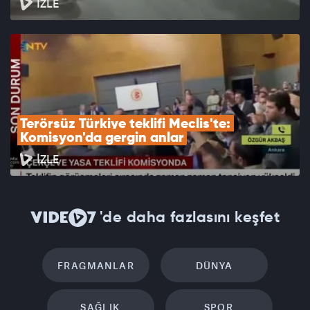
İZLE
Terörsüz Türkiye teklifi Meclis'te: 
Komisyon'da gergin anlar
İZLE
'de daha fazlasını keşfet
FRAGMANLAR
DÜNYA
SAĞLIK
SPOR