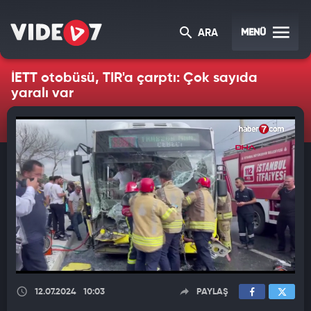
MENÜ
ARA
İETT otobüsü, TIR'a çarptı: Çok sayıda
yaralı var
12.07.2024
10:03
PAYLAŞ