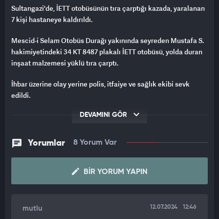
Sultangazi'de, İETT otobüsünün tıra çarptığı kazada, yaralanan
7 kişi hastaneye kaldırıldı.
Mescid-i Selam Otobüs Durağı yakınında seyreden Mustafa S.
hakimiyetindeki 34 KT 8487 plakalı İETT otobüsü, yolda duran
inşaat malzemesi yüklü tıra çarptı.
İhbar üzerine olay yerine polis, itfaiye ve sağlık ekibi sevk
edildi.
Kazada yaralanan otobüs şoförü ile 6 yolcu, sağlık ekiplerinin
DEVAMINI GÖR
müdahalesinin ardından ambulanslarla çevre hastanelere
kaldırıldı.
Yorumlar
8 Yorum Var
Olay nedeniyle yolda trafik yoğunluğu yaşanırken, polis
ekipleri çevrede güvenlik önlemi aldı.
BIR YORUM YAPIN
Tırın sürücüsü de ifadesi alınması için polis merkezine
götürüldü.
12.07.2024
12:46
mutlu