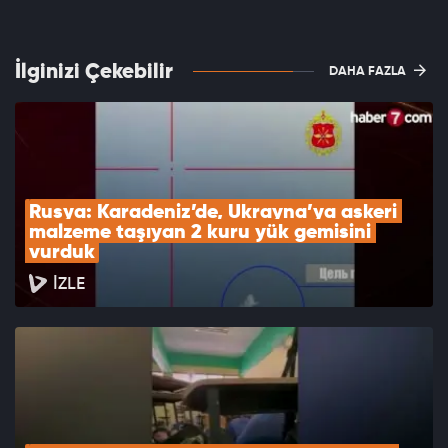
İlginizi Çekebilir
DAHA FAZLA
Rusya: Karadeniz’de, Ukrayna’ya askeri 
malzeme taşıyan 2 kuru yük gemisini 
vurduk
İZLE