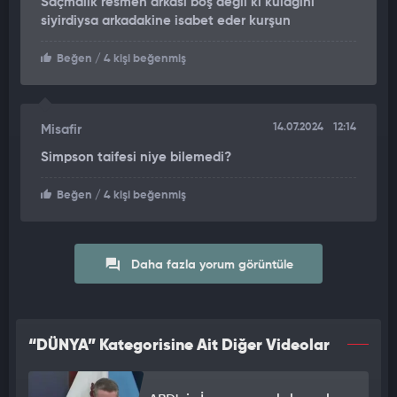
Saçmalık resmen arkası boş değil ki kulağını
siyirdiysa arkadakine isabet eder kurşun
Beğen
/ 4 kişi beğenmiş
14.07.2024
12:14
Misafir
Simpson taifesi niye bilemedi?
Beğen
/ 4 kişi beğenmiş
Daha fazla yorum görüntüle
“DÜNYA” Kategorisine Ait Diğer Videolar