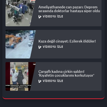
Ameliyathanede can pazarı: Deprem
sırasında doktorlar hastaya siper oldu
VIDEOYU İZLE
Kaza değil cinayet: Ezilerek öldüler!
VIDEOYU İZLE
Çarşaflı kadına çirkin saldırı!
'Kıyafetin çocuklarımı korkutuyor'
VIDEOYU İZLE