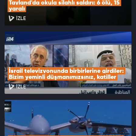
Tayland'da okula silahlı saldırı: 6 ölü, 15 
yaralı
İZLE
İsrail televizyonunda birbirlerine girdiler: 
Bizim yeminli düşmanımızsınız, katiller
İZLE