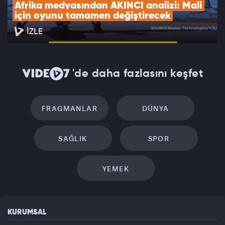
Afrika medyasından AKINCI analizi: Mali 
için oyunu tamamen değiştirecek
İZLE
'de daha fazlasını keşfet
FRAGMANLAR
DÜNYA
SAĞLIK
SPOR
YEMEK
KURUMSAL