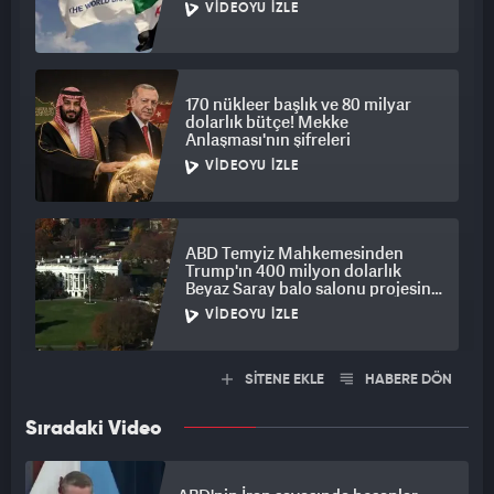
VIDEOYU İZLE
170 nükleer başlık ve 80 milyar
dolarlık bütçe! Mekke
Anlaşması'nın şifreleri
VIDEOYU İZLE
ABD Temyiz Mahkemesinden
Trump'ın 400 milyon dolarlık
Beyaz Saray balo salonu projesine
engel
VIDEOYU İZLE
SİTENE EKLE
HABERE DÖN
Sıradaki Video