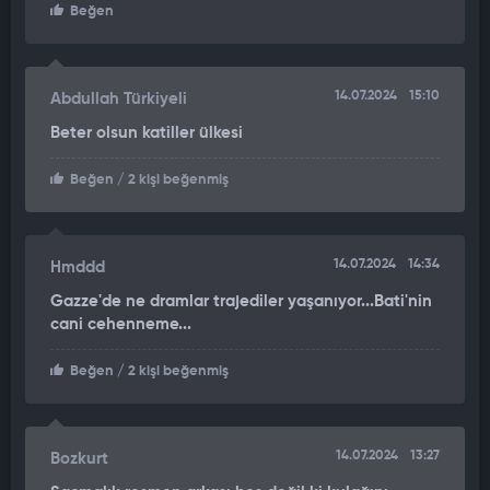
Beğen
14.07.2024
15:10
Abdullah Türkiyeli
Beter olsun katiller ülkesi
Beğen
/ 2 kişi beğenmiş
14.07.2024
14:34
Hmddd
Gazze'de ne dramlar trajediler yaşanıyor...Bati'nin
cani cehenneme...
Beğen
/ 2 kişi beğenmiş
14.07.2024
13:27
Bozkurt