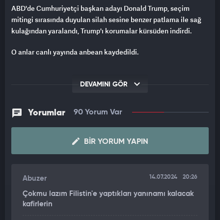
ABD'de Cumhuriyetçi başkan adayı Donald Trump, seçim
mitingi sırasında duyulan silah sesine benzer patlama ile sağ
kulağından yaralandı, Trump'ı korumalar kürsüden indirdi.
O anlar canlı yayında anbean kaydedildi.
DEVAMINI GÖR
Yorumlar
90 Yorum Var
BIR YORUM YAPIN
14.07.2024
20:26
Abuzer
Çokmu lazım Filistin'e yaptıkları yanınamı kalacak
kafirlerin