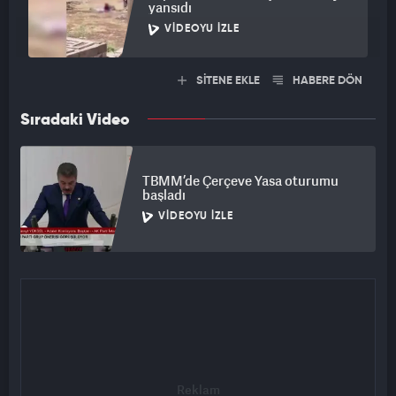
yansıdı
VIDEOYU İZLE
SİTENE EKLE
HABERE DÖN
Sıradaki Video
TBMM’de Çerçeve Yasa oturumu
başladı
VIDEOYU İZLE