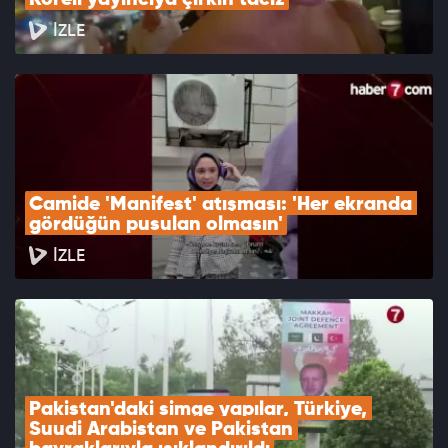
Koreli yayıncıya çirkin taciz
İZLE
Camide 'Manifest' atışması: 'Her ekranda 
gördüğün pusulan olmasın'
İZLE
Pakistan'daki simge yapılar, Türkiye, 
Suudi Arabistan ve Pakistan 