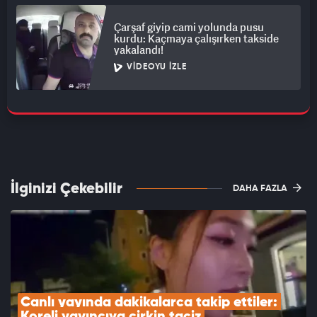
Çarşaf giyip cami yolunda pusu
kurdu: Kaçmaya çalışırken takside
yakalandı!
VIDEOYU İZLE
İlginizi Çekebilir
DAHA FAZLA
Canlı yayında dakikalarca takip ettiler: 