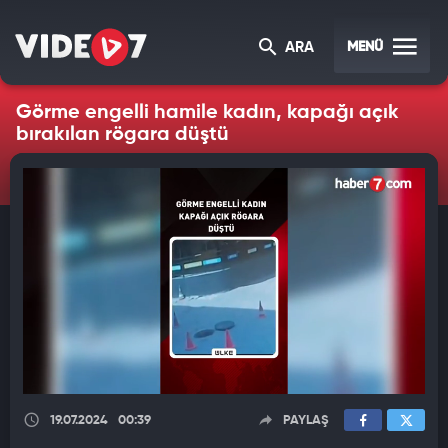
MENÜ
ARA
Görme engelli hamile kadın, kapağı açık
bırakılan rögara düştü
19.07.2024
00:39
PAYLAŞ