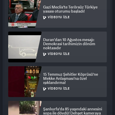
Gazi Meclis'te Terörsüz Türkiye
yasası oturumu başladı!
VIDEOYU İZLE
Duran'dan 10 Ağustos mesajı:
Demokrasi tarihimizin dönüm
noktasıdır
VIDEOYU İZLE
15 Temmuz Şehitler Köprüsü'ne
Mekke Anlaşması'na özel
ışıklandırma!
VIDEOYU İZLE
Şanlıurfa'da 85 yaşındaki annesini
sopa ile dövdü! Dehşet kameraya