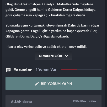
Olay, dün Atakum ilçesi Güzelyalı Mahallesi'nde meydana
geldi. Görme engelli hamile Gülderen Durna Dalgıç, iddiaya
göre çalışma için kapağı açık bırakılan rögara düştü.
Bu sırada eşini kurtarmak isteyen Emrah Dalıç da başını rögar
kapağına çarptı. Engelli çiftin yardımına koşan çevredekiler,
Gülderen Durna Dalgıç’ı rögardan çıkardı.
İhbarla olay yerine polis ve sağlık ekipleri sevk edildi.
Yaralanan çift Ondokuz Mayıs Üniversitesi Tıp Fakültesi
DEVAMINI GÖR
Hastanesi'ne götürülürken, olay bir iş yerinin güvenlik
kamerasına yansıdı.
Yorumlar
1 Yorum Var
Emrah Dalgıç dün akşam tedavisi sonrası taburcu edilirken,
İngilizce öğretmeni Gülderen Durna Dalgıç'ın doğumhane
servisindeki kontrollerinin devam ettiği belirtildi. Çiftin rögar
BIR YORUM YAPIN
kapağını açık bırakan firmadan şikayetçi olduğu öğrenildi.
Diğer yandan olaydan sonra rögar kapağının yerine konduğu
19.07.2024
05:24
ALLAH dostu
görüldü.