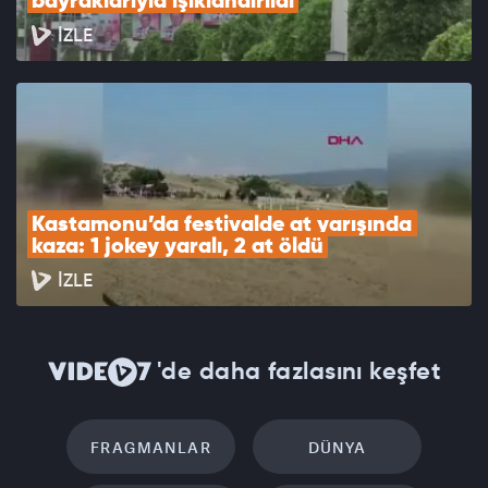
bayraklarıyla ışıklandırıldı
İZLE
Kastamonu’da festivalde at yarışında 
kaza: 1 jokey yaralı, 2 at öldü
İZLE
'de daha fazlasını keşfet
FRAGMANLAR
DÜNYA