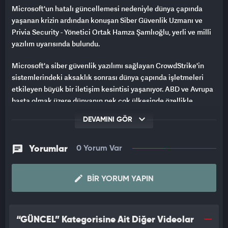
Microsoft'un hatalı güncellemesi nedeniyle dünya çapında
yaşanan krizin ardından konuşan Siber Güvenlik Uzmanı ve
Privia Security - Yönetici Ortak Hamza Şamlıoğlu, yerli ve milli
yazılım uyarısında bulundu.
Microsoft'a siber güvenlik yazılımı sağlayan CrowdStrike'in
sistemlerindeki aksaklık sonrası dünya çapında işletmeleri
etkileyen büyük bir iletişim kesintisi yaşanıyor. ABD ve Avrupa
başta olmak üzere dünyanın pek çok ülkesinde özellikle
havalimanları, bankalar ve hastanelerde sistemler devre dışı
DEVAMINI GÖR
kaldı.
Yorumlar
0 Yorum Var
Dünyanın bugüne kadarki en büyük iletişim krizi olarak
adlandırılan Microsoft problemine ilişkin Haber7'ye
BIR YORUM YAPIN
konuşan Siber Güvenlik Uzmanı ve Privia Security - Yönetici
Ortak Hamza Şamlıoğlu, çarpıcı değerlendirmelerde bulundu.
“GÜNCEL” Kategorisine Ait Diğer Videolar
SALDIRI DEĞİL, HATALI GÜNCELLEME PROBLEMİ