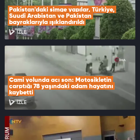
Pakistan'daki simge yapılar, Türkiye, 
Suudi Arabistan ve Pakistan 
bayraklarıyla ışıklandırıldı
İZLE
Cami yolunda acı son: Motosikletin 
çarptığı 78 yaşındaki adam hayatını 
kaybetti
İZLE