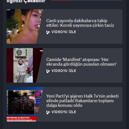
İlginizi Çekebilir
Canlı yayında dakikalarca takip
ettiler: Koreli yayıncıya çirkin taciz
VIDEOYU İZLE
Camide 'Manifest' atışması: 'Her
ekranda gördüğün pusulan olmasın'
VIDEOYU İZLE
Yeni Parti'yi şişiren Halk Tv'nin anketi
elinde patladı! Rakamların toplamı
dalga konusu oldu
VIDEOYU İZLE