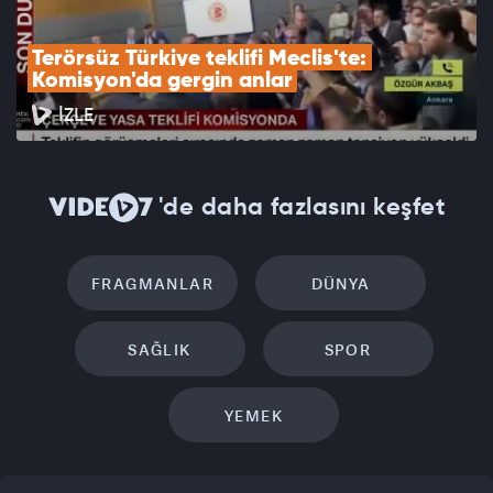
Terörsüz Türkiye teklifi Meclis'te: 
Komisyon'da gergin anlar
İZLE
'de daha fazlasını keşfet
FRAGMANLAR
DÜNYA
SAĞLIK
SPOR
YEMEK