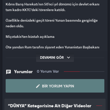
Kıbrıs Barış Harekatı’nın 50’nci yıl dönümü için devlet erkanı
tam kadro KKTC'deki törenlere katıldı.
Özellikle denizdeki geçit töreni Yunan basınında gerginliğe
neden oldu.
Miçotakis'ten küstah açıklama
Öte yandan Rum tarafını ziyaret eden Yunanistan Başbakanı
Miçotakis'ten ise küstah bir açıklama geldi.
DEVAMINI GÖR
KINAMA ETKİNLİĞİNE KATILAN İLK YUNAN BAŞBAKAN
Yorumlar
0 Yorum Var
Yunanistan Başbakanı Kiryakos Miçotakis, Kıbrıs Barış
Harekatı'nın 50. yıl dönümü münasebetiyle Güney Kıbrıs Rum
Yönetimi (GKRY) Lideri Nikos Hristodulidis'in daveti üzerine
BIR YORUM YAPIN
Güney Kıbrıs'ta düzenlenen "kınama" etkinliğine katılan ilk
Yunan başbakanı oldu.
“DÜNYA” Kategorisine Ait Diğer Videolar
"TÜRKİYE'SİZ ÇÖZÜM İSTİYORUZ"