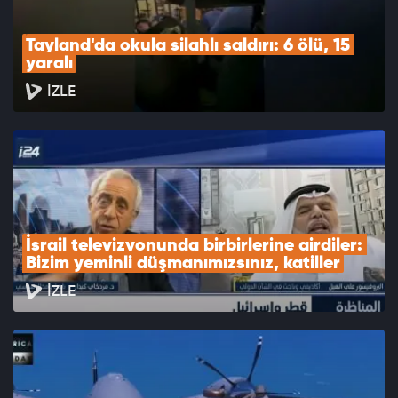
Tayland'da okula silahlı saldırı: 6 ölü, 15 
yaralı
İZLE
İsrail televizyonunda birbirlerine girdiler: 
Bizim yeminli düşmanımızsınız, katiller
İZLE