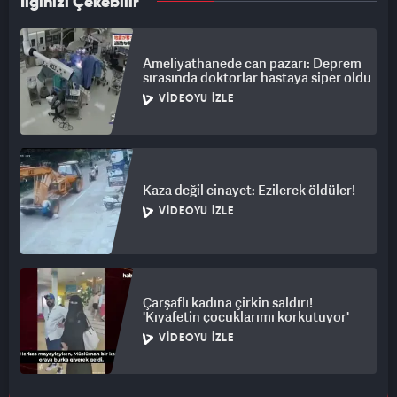
İlginizi Çekebilir
Ameliyathanede can pazarı: Deprem
sırasında doktorlar hastaya siper oldu
VIDEOYU İZLE
Kaza değil cinayet: Ezilerek öldüler!
VIDEOYU İZLE
Çarşaflı kadına çirkin saldırı!
'Kıyafetin çocuklarımı korkutuyor'
VIDEOYU İZLE