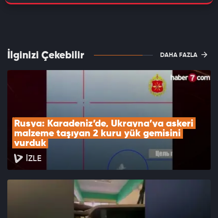
İlginizi Çekebilir
DAHA FAZLA
Rusya: Karadeniz’de, Ukrayna’ya askeri 
malzeme taşıyan 2 kuru yük gemisini 
vurduk
İZLE