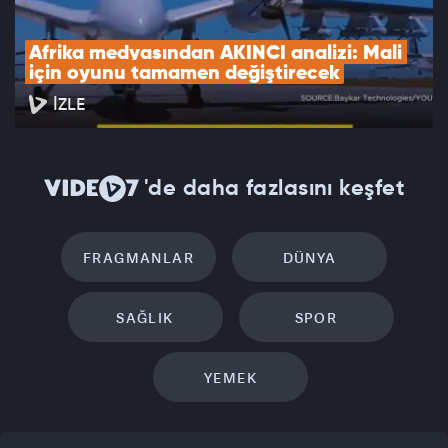
Afrika medyasından AKINCI analizi: Mali 
için oyunu tamamen değiştirecek
İZLE
'de daha fazlasını keşfet
FRAGMANLAR
DÜNYA
SAĞLIK
SPOR
YEMEK