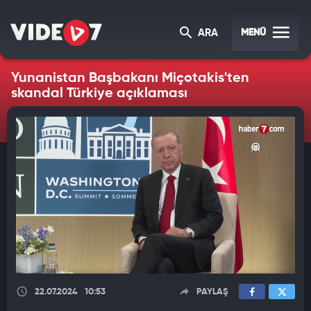
MENÜ
ARA
Yunanistan Başbakanı Miçotakis'ten
skandal Türkiye açıklaması
22.07.2024
10:53
PAYLAŞ