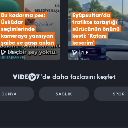
Bu kadarına pes: 
Eyüpsultan'da 
Üsküdar 
trafikte tartıştığı 
seçimlerinde 
sürücünün önünü 
kameraya yansıyan 
kesti: 'Kafanı 
şaibe ve gasp anları
keserim'
İZLE
İZLE
'de daha fazlasını keşfet
DÜNYA
SAĞLIK
SPOR