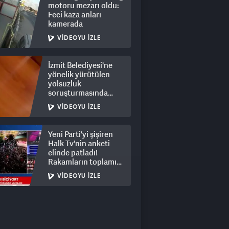
motoru mezarı oldu:
Feci kaza anları
kamerada
VIDEOYU İZLE
İzmit Belediyesi'ne
yönelik yürütülen
yolsuzluk
soruşturmasında
rüşvet görüntüleri
VIDEOYU İZLE
ortaya çıktı
Yeni Parti'yi şişiren
Halk Tv'nin anketi
elinde patladı!
Rakamların toplamı
dalga konusu oldu
VIDEOYU İZLE