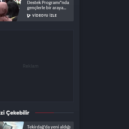
Destek Programı"nda
gençlerle bir araya
geldi
VIDEOYU İZLE
izi Çekebilir
Tekirdağ'da yeni aldığı