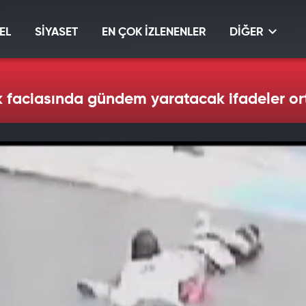
EL
SİYASET
EN ÇOK İZLENENLER
DİĞER
ik faciasında gündem yaratacak ifadeler o