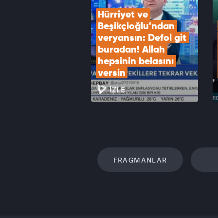
Hürriyet ve 
Beşikçioğlu'ndan 
veryansın: Defol git 
buradan! Allah 
hepsinin belasını 
versin
İZLE
FRAGMANLAR