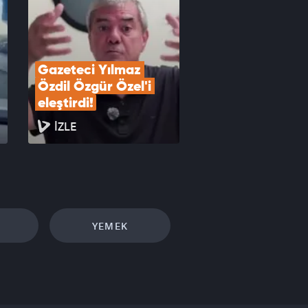
Gazeteci Yılmaz 
Özdil Özgür Özel'i 
eleştirdi!
İZLE
YEMEK