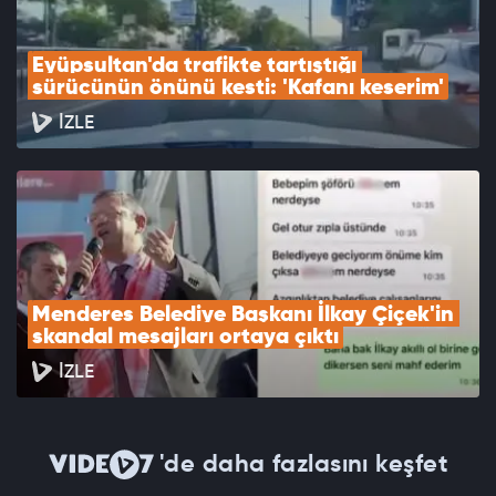
Eyüpsultan'da trafikte tartıştığı 
sürücünün önünü kesti: 'Kafanı keserim'
İZLE
Menderes Belediye Başkanı İlkay Çiçek'in 
skandal mesajları ortaya çıktı
İZLE
'de daha fazlasını keşfet