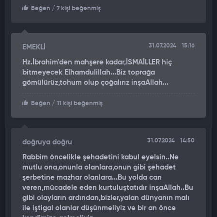
müminlerin ecrini zayi etmeyeceği müjdesi ile de sevinç
Beğen
/ 7 kişi beğenmiş
içerisindedirler.
31.07.2024
15:16
EMEKLİ
Hz.İbrahim'den mahşere kadar,İSMAİLLER hiç
bitmeyecek Elhamdulillah...Biz toprağa
gömülürüz,tohum olup çoğalırız inşaAllah...
Beğen
/ 11 kişi beğenmiş
31.07.2024
14:50
doğruya doğru
Rabbim öncelikle şehadetini kabul eyelsin..Ne
mutlu ona,onunla olanlara,onun gibi şehadet
şerbetine mazhar olanlara...Bu yolda can
veren,mücadele eden kurtuluştatıdır inşaAllah..Bu
gibi olayların ardından,bizler,yalan dünyanın malı
ile iştigal olanlar düşünmeliyiz ve bir an önce