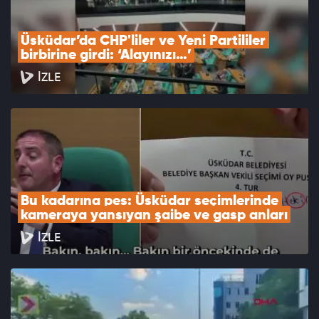
Üsküdar’da CHP'liler ve Yeni Partililer 
birbirine girdi: ‘Alayınızı…’
İZLE
Bu kadarına pes: Üsküdar seçimlerinde 
kameraya yansıyan şaibe ve gasp anları
İZLE