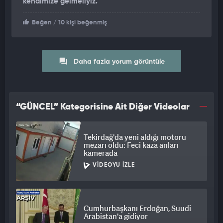
kendimize gelmeliyiz.
Beğen
/ 10 kişi beğenmiş
Daha fazla yorum görüntüle
“GÜNCEL” Kategorisine Ait Diğer Videolar
Tekirdağ'da yeni aldığı motoru
mezarı oldu: Feci kaza anları
kamerada
VIDEOYU İZLE
Cumhurbaşkanı Erdoğan, Suudi
Arabistan'a gidiyor