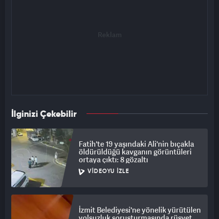
İlginizi Çekebilir
Fatih'te 19 yaşındaki Ali'nin bıçakla
öldürüldüğü kavganın görüntüleri
ortaya çıktı: 8 gözaltı
VIDEOYU İZLE
İzmit Belediyesi'ne yönelik yürütülen
yolsuzluk soruşturmasında rüşvet