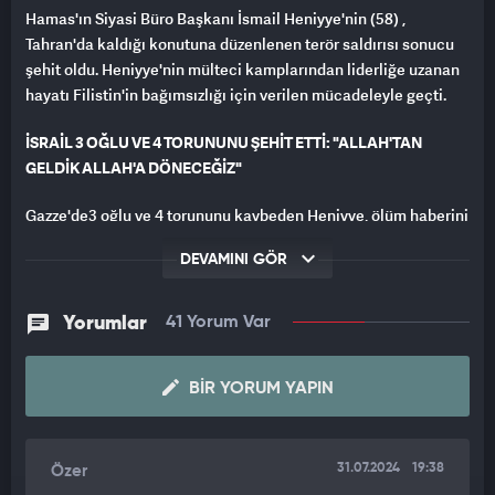
Hamas'ın Siyasi Büro Başkanı İsmail Heniyye'nin (58) ,
Tahran'da kaldığı konutuna düzenlenen terör saldırısı sonucu
şehit oldu. Heniyye'nin mülteci kamplarından liderliğe uzanan
hayatı Filistin'in bağımsızlığı için verilen mücadeleyle geçti.
İSRAİL 3 OĞLU VE 4 TORUNUNU ŞEHİT ETTİ: "ALLAH'TAN
GELDİK ALLAH'A DÖNECEĞİZ"
Gazze'de3 oğlu ve 4 torununu kaybeden Heniyye, ölüm haberini
aldığında "Ailemin 60'a yakın ferdi savaşta şehit oldu ve onlar
DEVAMINI GÖR
ve halkımız arasında hiçbir fark yok. Allah'tan geldik Allah'a
döneceğiz" ifadelerini kullanmıştı.
Yorumlar
41 Yorum Var
ALLAH'A TESLİMİYETİ HER FIRSATTA HATIRLATTI
Haniye'nin imam olarak kıldırdığı namazlarda okurken seçtiği
BIR YORUM YAPIN
ayetler iman, şehitlik ve davaya bağlılığını göstermesi
açısından çok derin anlamlar içeriyor.
31.07.2024
19:38
Özer
İşte okuduğu ayetlerden bazıları;