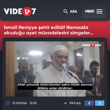
MENÜ
ARA
İsmail Heniyye şehit edildi! Namazda
okuduğu ayet mücadelesini simgeler
gibiydi
31.07.2024
12:02
PAYLAŞ