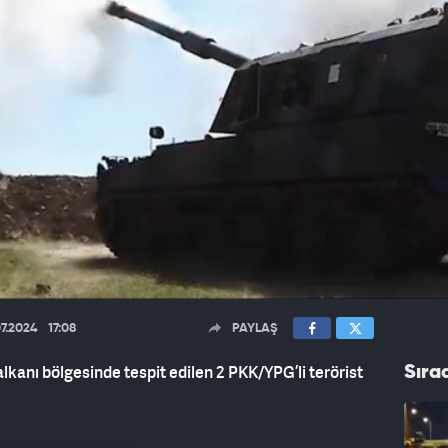
07.2024
17:08
PAYLAŞ
lkanı bölgesinde tespit edilen 2 PKK/YPG’li terörist
Sıra