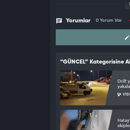
Yorumlar
0 Yorum Var
“GÜNCEL” Kategorisine Ai
Drift 
yakal
VID
Hatay'
ekipler