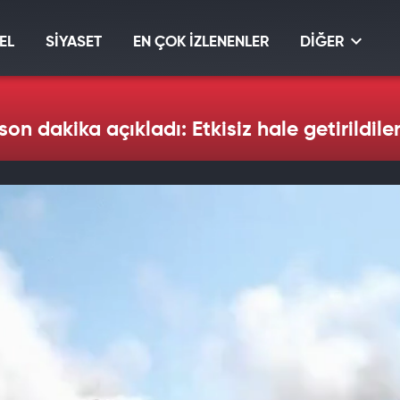
EL
SİYASET
EN ÇOK İZLENENLER
DİĞER
on dakika açıkladı: Etkisiz hale getirildiler