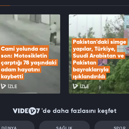
an'daki simge yapılar, Türkiye, Suudi Arabistan
istan bayraklarıyla ışıklandırıldı
EOYU İZLE
Pakistan'daki simge 
Cami yolunda acı 
yapılar, Türkiye, 
son: Motosikletin 
Suudi Arabistan ve 
çarptığı 78 yaşındaki 
Pakistan 
adam hayatını 
bayraklarıyla 
kaybetti
ışıklandırıldı
İZLE
İZLE
'de daha fazlasını keşfet
DÜNYA
SAĞLIK
SPOR