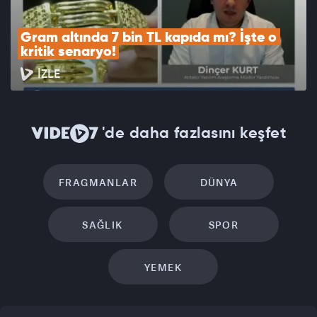
Gram altında 7 bin TL kapıda mı? İşte o 
kritik senaryo!
İZLE
'de daha fazlasını keşfet
FRAGMANLAR
DÜNYA
SAĞLIK
SPOR
YEMEK