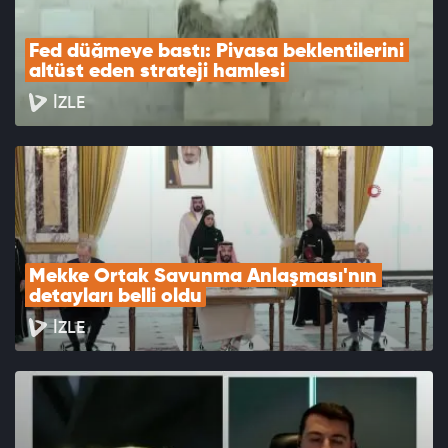
Fed düğmeye bastı: Piyasa beklentilerini 
altüst eden strateji hamlesi
İZLE
Mekke Ortak Savunma Anlaşması'nın 
detayları belli oldu
İZLE