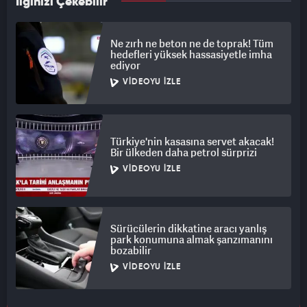
İlginizi Çekebilir
Ne zırh ne beton ne de toprak! Tüm
hedefleri yüksek hassasiyetle imha
ediyor
VIDEOYU İZLE
Türkiye'nin kasasına servet akacak!
Bir ülkeden daha petrol sürprizi
VIDEOYU İZLE
Sürücülerin dikkatine aracı yanlış
park konumuna almak şanzımanını
bozabilir
VIDEOYU İZLE