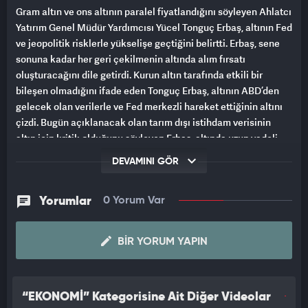
Gram altın ve ons altının paralel fiyatlandığını söyleyen Ahlatcı
Yatırım Genel Müdür Yardımcısı Yücel Tonguç Erbaş, altının Fed
ve jeopolitik risklerle yükselişe geçtiğini belirtti. Erbaş, sene
sonuna kadar her geri çekilmenin altında alım fırsatı
oluşturacağını dile getirdi. Kurun altın tarafında etkili bir
bileşen olmadığını ifade eden Tonguç Erbaş, altının ABD’den
gelecek olan verilerle ve Fed merkezli hareket ettiğinin altını
çizdi. Bugün açıklanacak olan tarım dışı istihdam verisinin
altın için kritik olduğunu söyleyen Erbaş, altında uzun vadeli
yükseliş trendinin devam ettiğini de vurguladı.
DEVAMINI GÖR
Yorumlar
0 Yorum Var
BIR YORUM YAPIN
“EKONOMİ” Kategorisine Ait Diğer Videolar