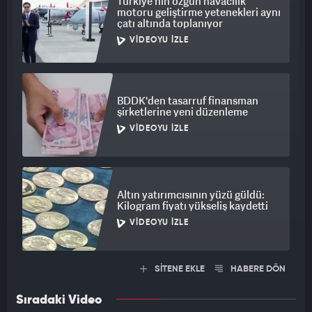
Türkiye'nin özgün havacılık
motoru geliştirme yetenekleri aynı
çatı altında toplanıyor
VIDEOYU İZLE
BDDK'den tasarruf finansman
şirketlerine yeni düzenleme
VIDEOYU İZLE
Altın yatırımcısının yüzü güldü:
Kilogram fiyatı yükseliş kaydetti
VIDEOYU İZLE
SİTENE EKLE
HABERE DÖN
Sıradaki Video