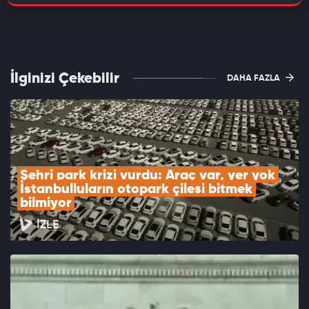
İlginizi Çekebilir
DAHA FAZLA
Şehri park krizi vurdu: Araç var, yer yok 
İstanbulluların otopark çilesi bitmek 
bilmiyor
İZLE