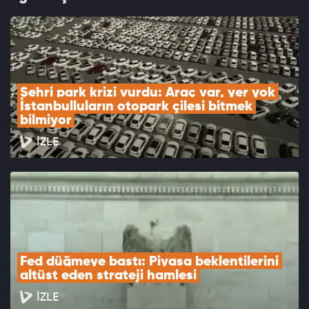
Şehri park krizi vurdu: Araç var, yer yok 
İstanbulluların otopark çilesi bitmek 
bilmiyor
İZLE
Fed düğmeye bastı: Piyasa beklentilerini 
altüst eden strateji hamlesi
İZLE