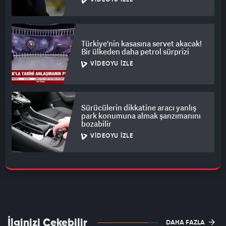
VIDEOYU İZLE
Türkiye'nin kasasına servet akacak!
Bir ülkeden daha petrol sürprizi
VIDEOYU İZLE
Sürücülerin dikkatine aracı yanlış
park konumuna almak şanzımanını
bozabilir
VIDEOYU İZLE
İlginizi Çekebilir
DAHA FAZLA