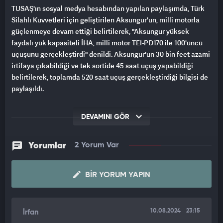
TUSAŞ'ın sosyal medya hesabından yapılan paylaşımda, Türk
Silahlı Kuvvetleri için geliştirilen Aksungur'un, milli motorla
güçlenmeye devam ettiği belirtilerek, "Aksungur yüksek
faydalı yük kapasiteli İHA, milli motor TEI-PD170 ile 100'üncü
uçuşunu gerçekleştirdi" denildi. Aksungur'un 30 bin feet azami
irtifaya çıkabildiği ve tek sortide 45 saat uçuş yapabildiği
belirtilerek, toplamda 520 saat uçuş gerçekleştirdiği bilgisi de
paylaşıldı.
Gece-gündüz her türlü hava koşulunda istihbarat, gözetleme,
DEVAMINI GÖR
keşif ve taarruz görevi gerçekleştirebilen Aksungur, 750
kilogram yüksek faydalı yük taşıma kapasitesine sahip.
Yorumlar
2 Yorum Var
BIR YORUM YAPIN
10.08.2024
23:15
İrfan