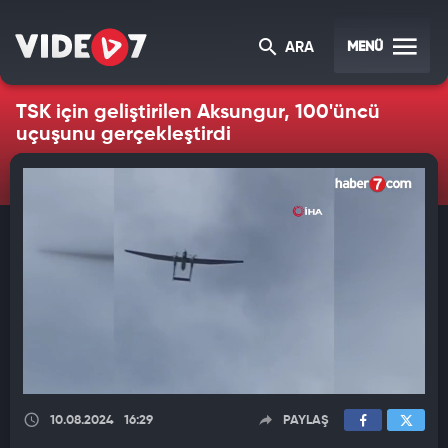
MENÜ
ARA
TSK için geliştirilen Aksungur, 100'üncü
uçuşunu gerçekleştirdi
10.08.2024
16:29
PAYLAŞ