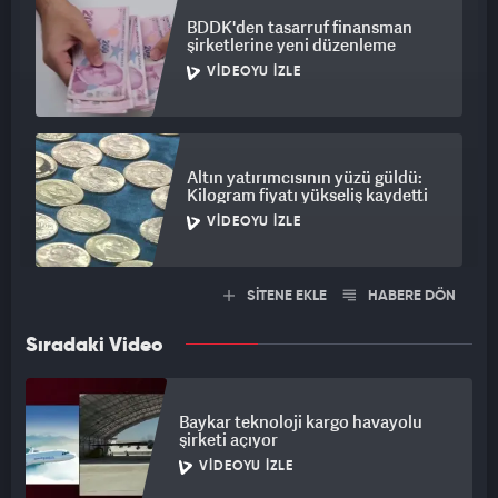
BDDK'den tasarruf finansman
şirketlerine yeni düzenleme
VIDEOYU İZLE
Altın yatırımcısının yüzü güldü:
Kilogram fiyatı yükseliş kaydetti
VIDEOYU İZLE
SİTENE EKLE
HABERE DÖN
Sıradaki Video
Baykar teknoloji kargo havayolu
şirketi açıyor
VIDEOYU İZLE