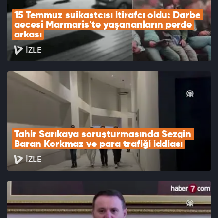
15 Temmuz suikastçısı itirafçı oldu: Darbe 
gecesi Marmaris'te yaşananların perde 
arkası
İZLE
Tahir Sarıkaya soruşturmasında Sezgin 
Baran Korkmaz ve para trafiği iddiası
İZLE