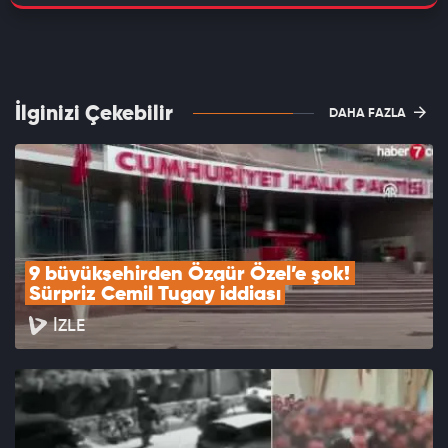
İlginizi Çekebilir
DAHA FAZLA
9 büyükşehirden Özgür Özel’e şok! 
Sürpriz Cemil Tugay iddiası
İZLE