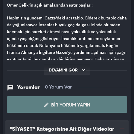
Ömer Çelik'in açıklamalarından satır başları:
Hepimizin gündemi Gazze'deki acı tablo. Giderek bu tablo daha
da yoğunlaşıyor. İnsanlar büyük göç dalgası içinde ölümden
kaçmak için hareket etmesi nasıl yoksulluk ve yoksunluk
içinde yaşadığını gösteriyor. İnsanlık tarihinin en soykırımcı
hükümeti olarak Netanyahu hükümeti yargılanmalı. Bugün
Fransa Almanya İngiltere Gazze'ye yardımın açılması için çağrı
yaptılar. İsrail bu çağrıların hiçbirine uymuyor. Daha çok insan
öldüren İsrail'e karşı yaptırım ne olacak?
DEVAMINI GÖR
İsrail Dışişleri Bakanı Hitler'in bakanı gibi davranıyor.
Ahlaksızlıkta yarışıyorlar. Ağır ifadelerle cevap verildi ama
Yorumlar
0 Yorum Var
tecavüzleri savunan şebeke ile karşı karşıyayız. Haniye'nin
öldürülmesi de Haniye2nin ateşkesi yüksek sesle seslendirdiği
BIR YORUM YAPIN
dönemde oldu. Lahey'deki davaya Türkiye taraf oldu. Bütün
devletlerin katılmasını arzu ediyoruz. İsrail ateşkesi sabote
ediyor.
“SİYASET” Kategorisine Ait Diğer Videolar
14 Ağustos'ta AK Parti kuruluş dönümünde