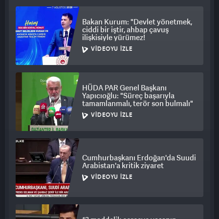
Cumhurbaşkanımızın konuşmasını dinlemeye davet ediyoruz
halkımızı. AK Parti büyük bir siyasi yürüyüşün adıdır. Bütün
Bakan Kurum: "Devlet yönetmek,
ciddi bir iştir, ahbap çavuş
illerde vekillerimiz kutlamalara katılacak.
ilişkisiyle yürümez!
VIDEOYU İZLE
HÜDA PAR Genel Başkanı
Yapıcıoğlu: "Süreç başarıyla
tamamlanmalı, terör son bulmalı"
VIDEOYU İZLE
Cumhurbaşkanı Erdoğan'da Suudi
Arabistan'a kritik ziyaret
VIDEOYU İZLE