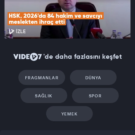
HSK, 2026'da 84 hakim ve savcıyı 
meslekten ihraç etti
İZLE
'de daha fazlasını keşfet
FRAGMANLAR
DÜNYA
SAĞLIK
SPOR
YEMEK