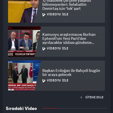
12 maddelik çerçeve yasanın
bilinmeyenleri: Selahattin
Demirtaş için 'tek' şart
VIDEOYU İZLE
Kamuoyu araştırmacısı Burhan
Eptemli'nin Yeni Parti'den
ayrılacaklar iddiası gündeme
bomba gibi düştü
VIDEOYU İZLE
Başkan Erdoğan ile Bahçeli bugün
bir araya gelecek
VIDEOYU İZLE
SİTENE EKLE
Sıradaki Video