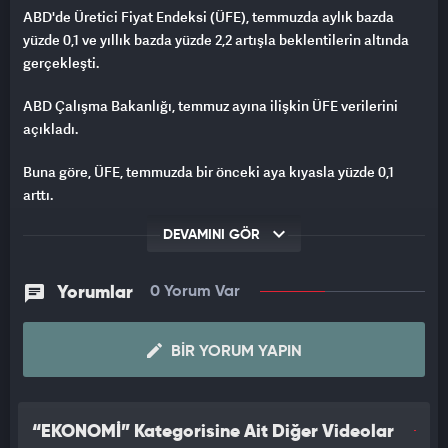
ABD'de Üretici Fiyat Endeksi (ÜFE), temmuzda aylık bazda
yüzde 0,1 ve yıllık bazda yüzde 2,2 artışla beklentilerin altında
gerçekleşti.
ABD Çalışma Bakanlığı, temmuz ayına ilişkin ÜFE verilerini
açıkladı.
Buna göre, ÜFE, temmuzda bir önceki aya kıyasla yüzde 0,1
arttı.
Piyasa beklentisi, üretici fiyatlarının aylık bazda haziranda
DEVAMINI GÖR
olduğu gibi yüzde 0,2 arttığı yönündeydi.
Yorumlar
0 Yorum Var
Üretici fiyatlarında yıllık bazdaki artış ise temmuzda yüzde 2,2
oldu.
BIR YORUM YAPIN
Üretici enflasyonunun temmuzda yıllık bazda yüzde 2,3 olacağı
öngörülüyordu. ÜFE, haziranda yüzde 2,7 yükseliş kaydetmişti.
“EKONOMİ” Kategorisine Ait Diğer Videolar
Değişken gıda ve enerji fiyatlarını içermeyen çekirdek ÜFE de