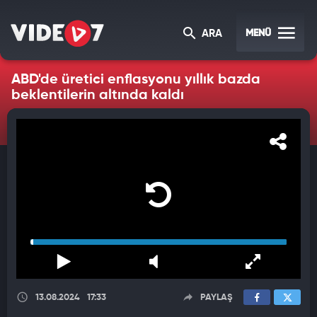
MENÜ
ARA
ABD'de üretici enflasyonu yıllık bazda
beklentilerin altında kaldı
13.08.2024
17:33
PAYLAŞ