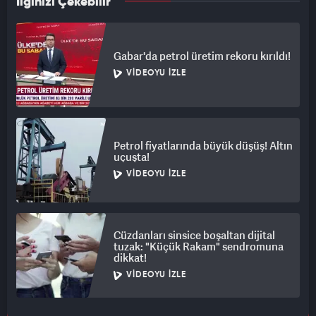
İlginizi Çekebilir
Gabar'da petrol üretim rekoru kırıldı!
VIDEOYU İZLE
Petrol fiyatlarında büyük düşüş! Altın
uçuşta!
VIDEOYU İZLE
Cüzdanları sinsice boşaltan dijital
tuzak: "Küçük Rakam" sendromuna
dikkat!
VIDEOYU İZLE