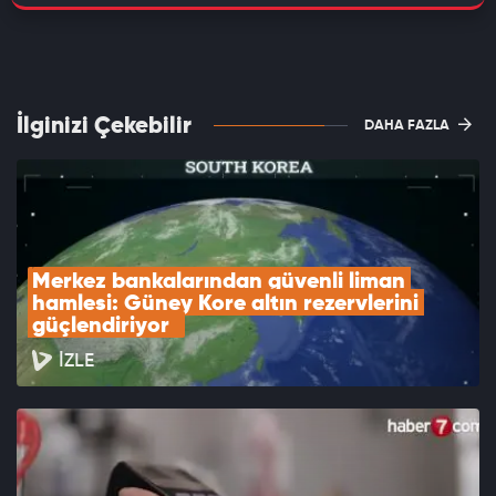
İlginizi Çekebilir
DAHA FAZLA
Merkez bankalarından güvenli liman 
hamlesi: Güney Kore altın rezervlerini 
güçlendiriyor  
İZLE