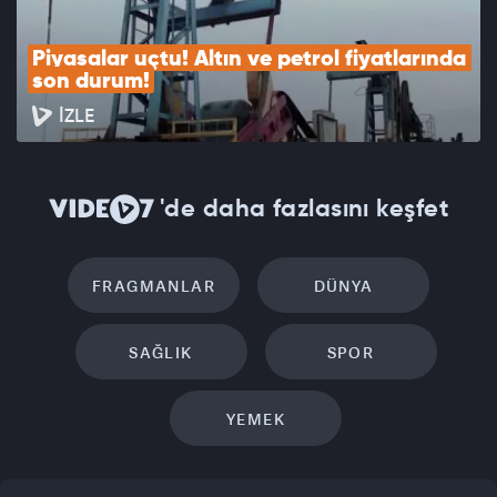
Piyasalar uçtu! Altın ve petrol fiyatlarında 
son durum!
İZLE
'de daha fazlasını keşfet
FRAGMANLAR
DÜNYA
SAĞLIK
SPOR
YEMEK