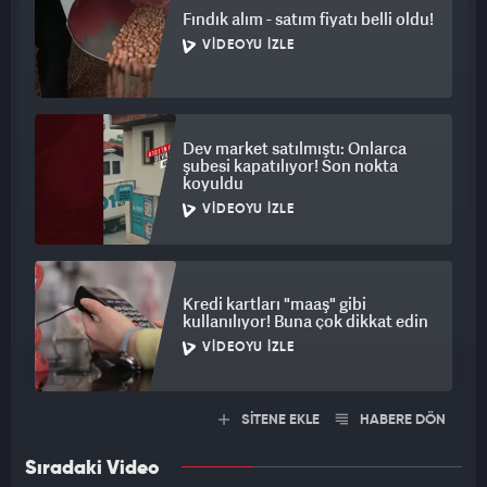
Fındık alım - satım fiyatı belli oldu!
VIDEOYU İZLE
Dev market satılmıştı: Onlarca
şubesi kapatılıyor! Son nokta
koyuldu
VIDEOYU İZLE
Kredi kartları "maaş" gibi
kullanılıyor! Buna çok dikkat edin
VIDEOYU İZLE
SİTENE EKLE
HABERE DÖN
Sıradaki Video