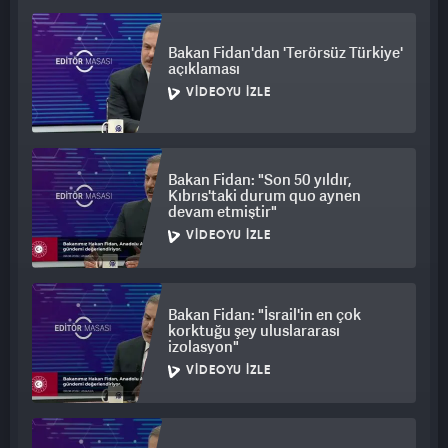
yerlerine uğurluyoruz. Her biriniz bugün burada olduğu gibi
ailenizin ve milletimizin iftihar kaynağı olmaya devam
Bakan Fidan'dan 'Terörsüz Türkiye'
edeceksiniz. Millet adına, memleket adına kutsal bir görevi
açıklaması
icra ediyorsunuz. Omuzlarınızda sizleri görünce ellerini
VIDEOYU İZLE
semaya açan, dua eden, kalbi huzur dolan emaneti var."
Bakan Fidan: "Son 50 yıldır,
Kıbrıs'taki durum quo aynen
devam etmiştir"
VIDEOYU İZLE
Bakan Fidan: "İsrail'in en çok
korktuğu şey uluslararası
izolasyon"
VIDEOYU İZLE