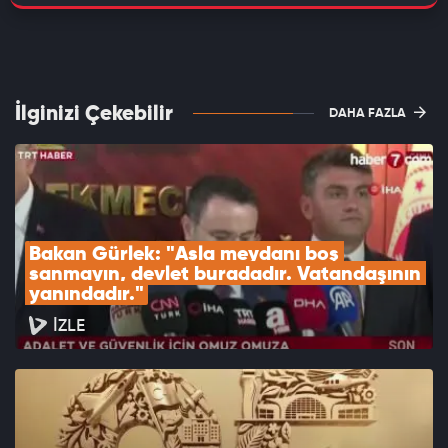
İlginizi Çekebilir
DAHA FAZLA
Bakan Gürlek: "Asla meydanı boş 
sanmayın, devlet buradadır. Vatandaşının 
yanındadır."
İZLE