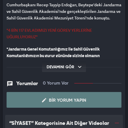
Cumhurbaşkanı Recep Tayyip Erdoğan, Beytepe'deki Jandarma
ve Sahil Güvenlik Akademisi'nde gerçekleştirilen Jandarma ve
Sahil Güvenlik Akademisi Mezuniyet Töreni'nde konuştu.
"4 BİN 117 EVLADIMIZI YENİ GÖREV YERLERİNE
UĞURLUYORUZ"
"Jandarma Genel Komutanlığımız ile Sahil Güvenlik
Komutanlığımızın bu gurur gününde sizinle olmanın
bahtiyarlığı içindeyim. Vatanımızın dört bir yanında ve
DEVAMINI GÖR
denizlerimizde görev yapan kahraman arkadaşlarımıza,
vatanımızın bekası için tüm güvenlik güçlerimize buradan
sevgilerimizi gönderiyorum. Öğrencilerimizin ve ailelerimizin
Yorumlar
0 Yorum Var
sevinçlerine eşlik etmekten büyük memnuniyet duyuyorum.
Eğitim hayatınız boyunca gerek mesleki olarak gerekse diğer
BIR YORUM YAPIN
hususlarda emeği geçen herkese teşekkür ediyorum.
Bugün 774 erkek, 82
kadın
, 12 misafir olmak üzere toplam 868
subay ile 3334 assubay öğrencimizi akademimizden mezun
“SİYASET” Kategorisine Ait Diğer Videolar
etmenin gururunu yaşıyoruz. 4 bin 117 evladımızı yeni görev