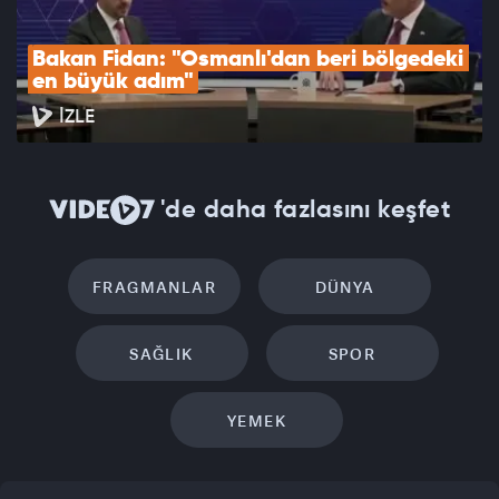
Bakan Fidan: "Osmanlı'dan beri bölgedeki 
en büyük adım"
İZLE
'de daha fazlasını keşfet
FRAGMANLAR
DÜNYA
SAĞLIK
SPOR
YEMEK