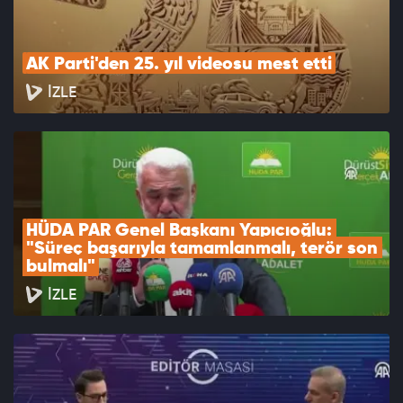
AK Parti'den 25. yıl videosu mest etti
İZLE
HÜDA PAR Genel Başkanı Yapıcıoğlu: 
"Süreç başarıyla tamamlanmalı, terör son 
bulmalı"
İZLE