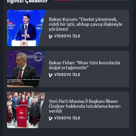
İlginizi Çekebilir
Bakan Kurum: "Devlet yönetmek,
ciddi bir iştir, ahbap çavuş ilişkisiyle
yürümez!
VIDEOYU İZLE
Bakan Fidan: "Mısır tüm konularda
doğal ortağımızdır"
VIDEOYU İZLE
Yeni Parti Manisa İl Başkanı İlksen
Özalper hakkında tutuklama kararı
verildi
VIDEOYU İZLE