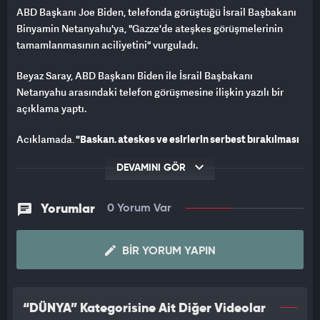
ABD Başkanı Joe Biden, telefonda görüştüğü İsrail Başbakanı
Binyamin Netanyahu'ya, "Gazze'de ateşkes görüşmelerinin
tamamlanmasının aciliyetini" vurguladı.
Beyaz Saray, ABD Başkanı Biden ile İsrail Başbakanı
Netanyahu arasındaki telefon görüşmesine ilişkin yazılı bir
açıklama yaptı.
Açıklamada,
"Başkan, ateşkes ve esirlerin serbest bırakılması
anlaşmasının tamamlanmasının aciliyetini vurguladı ve kalan
DEVAMINI GÖR
engellerin kaldırılması için Kahire'deki yapılacak görüşmeleri
değerlendirdi."
ifadesine yer verildi.
Yorumlar
0 Yorum Var
ABD'nin, İran ve İran destekli örgütler karşısında İsrail'e olan
askeri desteğinin devam edeceğini kaydeden Biden, bölgedeki
Amerikan askeri varlığına ilişkin son durumu da Netanyahu ile
BIR YORUM YAPIN
değerlendirdi.
Katar'ın başkenti Doha'da 15-16 Ağustos'ta İsrail ile Hamas
“DÜNYA” Kategorisine Ait Diğer Videolar
arasında esir takası ve Gazze'de ateşkes sağlanması için