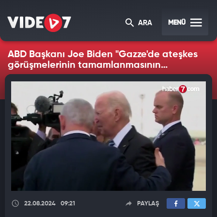
MENÜ
ARA
ABD Başkanı Joe Biden "Gazze'de ateşkes
görüşmelerinin tamamlanmasının
aciliyetini" vurguladı.
22.08.2024
09:21
PAYLAŞ