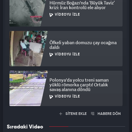
Hürmüz Boğazı'nda ‘Büyük Taviz’
krizi: İran kontrolü ele alıyor
VIDEOYU İZLE
Öfkeli yaban domuzu çay ocağına
daldı
VIDEOYU İZLE
Polonya'da yolcu treni saman
yüklü römorka çarptı! Ortalık
savaş alanına döndü
VIDEOYU İZLE
SİTENE EKLE
HABERE DÖN
Sıradaki Video