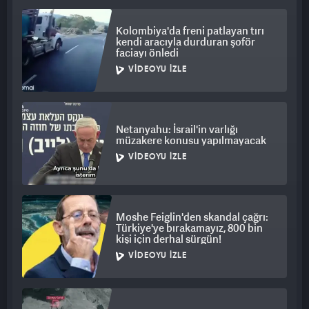
müzakereler yapılmıştı.
Kolombiya'da freni patlayan tırı
Hamas, ABD, Mısır ve Katar'ın ara buluculuğunda yürütülen
kendi aracıyla durduran şoför
faciayı önledi
müzakerelerde İsrail Başbakanı Netanyahu'nun yeni şartlar
VIDEOYU İZLE
sürerek anlaşmaya varılmasını engellediğini belirtmişti.
İsrail'in 7 Ekim'den bu yana Gazze Şeridi'ne düzenlediği
saldırılarda en az 16 bin 480’i çocuk, 10 bin 980’i
kadın
olmak
Netanyahu: İsrail'in varlığı
üzere 40 bin 223 Filistinli öldü, 92 bin 981 kişi yaralandı.
müzakere konusu yapılmayacak
VIDEOYU İZLE
Moshe Feiglin'den skandal çağrı:
Türkiye'ye bırakamayız, 800 bin
kişi için derhal sürgün!
VIDEOYU İZLE