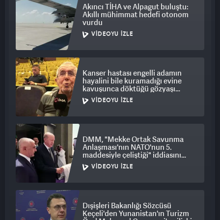
Akıncı TİHA ve Alpagut buluştu:
Akıllı mühimmat hedefi otonom
vurdu
VIDEOYU İZLE
Kanser hastası engelli adamın
hayalini bile kuramadığı evine
kavuşunca döktüğü gözyaşı
duygulandırdı
VIDEOYU İZLE
DMM, "Mekke Ortak Savunma
Anlaşması'nın NATO'nun 5.
maddesiyle çeliştiği" iddiasını
yalanladı
VIDEOYU İZLE
Dışişleri Bakanlığı Sözcüsü
Keçeli'den Yunanistan'ın Turizm