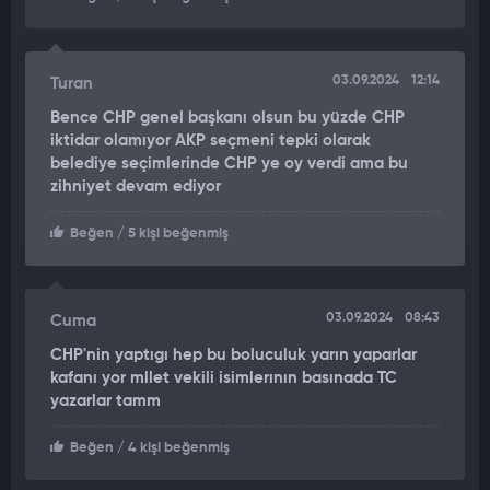
03.09.2024
12:14
Turan
Bence CHP genel başkanı olsun bu yüzde CHP
iktidar olamıyor AKP seçmeni tepki olarak
belediye seçimlerinde CHP ye oy verdi ama bu
zihniyet devam ediyor
Beğen
/ 5 kişi beğenmiş
03.09.2024
08:43
Cuma
CHP'nin yaptıgı hep bu boluculuk yarın yaparlar
kafanı yor mllet vekili isimlerının basınada TC
yazarlar tamm
Beğen
/ 4 kişi beğenmiş