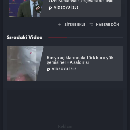
Özel Mekansal Çerçevesi'ne ilişkin
açıklama
VIDEOYU İZLE
SİTENE EKLE
HABERE DÖN
Sıradaki Video
Rusya açıklarındaki Türk kuru yük
gemisine İHA saldırısı
VIDEOYU İZLE