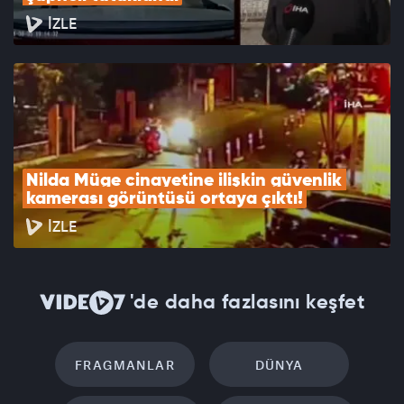
İZLE
Nilda Müge cinayetine ilişkin güvenlik 
kamerası görüntüsü ortaya çıktı!
İZLE
'de daha fazlasını keşfet
FRAGMANLAR
DÜNYA