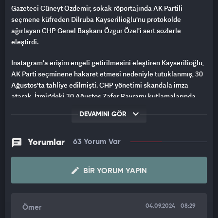
Gazeteci Cüneyt Özdemir, sokak röportajında AK Partili
seçmene küfreden Dilruba Kayserilioğlu'nu protokolde
ağırlayan CHP Genel Başkanı Özgür Özel'i sert sözlerle
eleştirdi.
Instagram'a erişim engeli getirilmesini eleştiren Kayserilioğlu,
AK Parti seçminene hakaret etmesi nedeniyle tutuklanmış, 30
Ağustos'ta tahliye edilmişti. CHP yönetimi skandala imza
atarak, İzmir'deki 30 Ağustos Zafer Bayramı kutlamalarında
Dilruba Kayserilioğlu'nu onur konuğu yapmıştı. Özel'e sert
DEVAMINI GÖR
tepki gösteren Özdemir, şunları söyledi:
"SİZ KAFAYI MI YEDİNİZ?"
Yorumlar
63 Yorum Var
"Özgür Özel, İzmir Fuarı'nın açılışını bir gün öne alıyor. Nedenini
bilmiyoruz. Dilruba Hanım geliyor ve protokolde ağırlanıyor.
BIR YORUM YAPIN
Abi siz kafayı mı yediniz ya? Etrafınızda bir tane danışman yok
mu? Bilmem nesini emcükleyen diyen kadını bir anda protokole
04.09.2024
08:29
Ömer
nasıl oturtuyorsun? Geçtim protokolü yanına nasıl