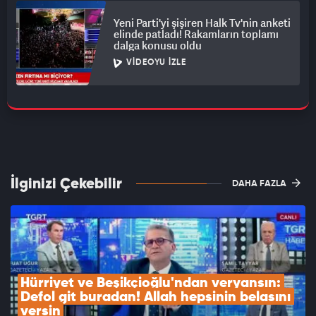
Yeni Parti'yi şişiren Halk Tv'nin anketi
elinde patladı! Rakamların toplamı
dalga konusu oldu
VIDEOYU İZLE
İlginizi Çekebilir
DAHA FAZLA
Hürriyet ve Beşikçioğlu'ndan veryansın: 
Defol git buradan! Allah hepsinin belasını 
versin