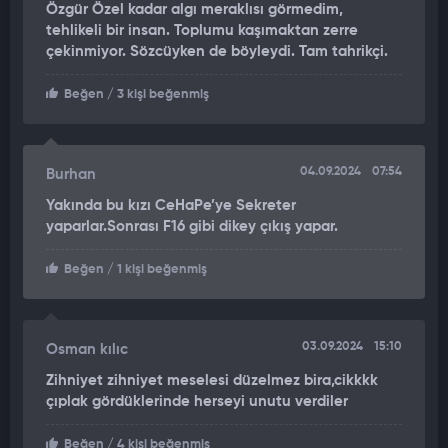
Özgür Özel kadar algı meraklısı görmedim,
oturtuyorsun? Nedir referansın arkadaş?
tehlikeli bir insan. Toplumu kaşımaktan zerre
çekinmiyor. Sözcüyken de böyleydi. Tam tahrikçi.
"BENCE MİLLETVEKİLİ YAPIN"
Beğen
/ 3 kişi beğenmiş
Kılıçdaroğlu bütün hikayeyi Erdoğan karşıtlığı üzerine kurdu ve
13 seçimi kaybetti. Döndük dolaştık yine Erdoğan karşıtlığı
üzerinden bir şey yürüyor. Aklım tutuluyor. Herhalde bu kadar da
olmaz diyorsun.
04.09.2024
07:54
Burhan
Yakında bu kızı CeHaPe’ye Sekreter
Bence milletvekili yapın Dilruba'yı. Bir yanında Kılıçdaroğlu,
yaparlar.Sonrası F16 gibi dikey çıkış yapar.
ortada Dilruba, diğer yanında Özgür Özel otursun. Şanlı direniş
yazalım altına."
Beğen
/ 1 kişi beğenmiş
03.09.2024
15:10
Osman kılıc
Zihniyet zihniyet meselesi düzelmez bira,cikkkk
çıplak gördüklerinde herseyi unutu verdiler
Beğen
/ 4 kişi beğenmiş