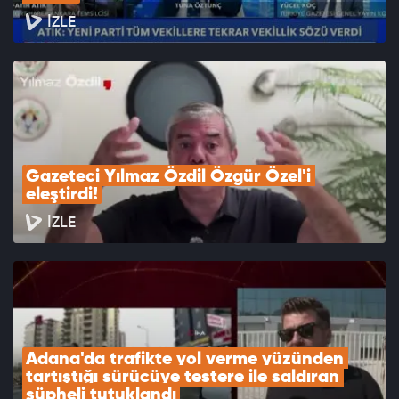
İZLE
Gazeteci Yılmaz Özdil Özgür Özel'i 
eleştirdi!
İZLE
Adana'da trafikte yol verme yüzünden 
tartıştığı sürücüye testere ile saldıran 
şüpheli tutuklandı