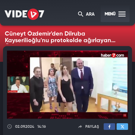
MENÜ
ARA
Cüneyt Özdemir'den Dilruba
Kayserilioğlu'nu protokolde ağırlayan
Özel'e sert tepki
02.09.2024
14:16
PAYLAŞ