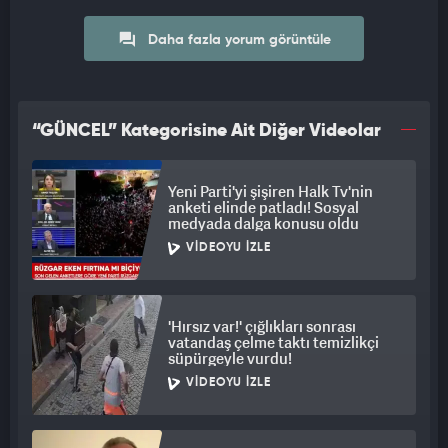
Daha fazla yorum görüntüle
“GÜNCEL” Kategorisine Ait Diğer Videolar
Yeni Parti'yi şişiren Halk Tv'nin
anketi elinde patladı! Sosyal
medyada dalga konusu oldu
VIDEOYU İZLE
'Hırsız var!' çığlıkları sonrası
vatandaş çelme taktı temizlikçi
süpürgeyle vurdu!
VIDEOYU İZLE