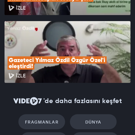
İZLE
Gazeteci Yılmaz Özdil Özgür Özel'i 
eleştirdi!
İZLE
'de daha fazlasını keşfet
FRAGMANLAR
DÜNYA