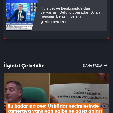
Hürriyet ve Beşikçioğlu'ndan
veryansın: Defol git buradan! Allah
hepsinin belasını versin
VIDEOYU İZLE
İlginizi Çekebilir
DAHA FAZLA
Bu kadarına pes: Üsküdar seçimlerinde 
kameraya yansıyan şaibe ve gasp anları