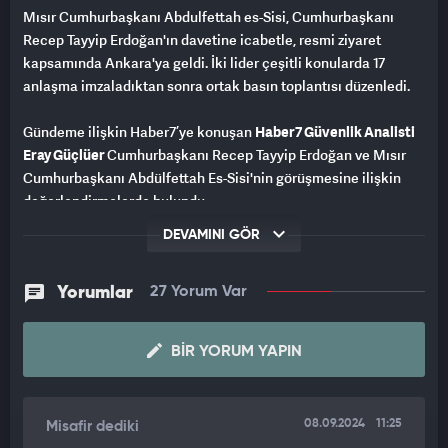
Mısır Cumhurbaşkanı Abdulfettah es-Sisi, Cumhurbaşkanı
Recep Tayyip Erdoğan'ın davetine icabetle, resmi ziyaret
kapsamında Ankara'ya geldi. İki lider çeşitli konularda 17
anlaşma imzaladıktan sonra ortak basın toplantısı düzenledi.
Gündeme ilişkin Haber7’ye konuşan
Haber7 Güvenlik Analisti
Eray Güçlüer
Cumhurbaşkanı Recep Tayyip Erdoğan ve Mısır
Cumhurbaşkanı Abdülfettah Es-Sisi'nin görüşmesine ilişkin
değerlendirmelerde bulundu.
DEVAMINI GÖR
Tüm dünyanın dikkatle takip ettiği görüşmeye ilişkin önemli
açıklamalarda bulunan Haber7 Güvenlik Analisti Eray Güçlüer,
17 görüşme hariç 36 ayrı konuda mutabakatın sağlandığını
Yorumlar
27 Yorum Var
belirtti. Güçlüer, görüşmede üç ayrı önemli konunun olduğunu
vurguladı. Deniz yetki alanlarının sınırlandırılmasına ilişkin bir
BIR YORUM YAPIN
anlaşma yapılmasının beklendiğini belirten Eray Güçlüer, Mısır
ve Yunanistan arasında imzalanan deniz yetki alanlarının
sınırlandırılmasına ilişkin anlaşmanın da gayri resmi olduğunu
08.09.2024
11:25
Misafir dediki
vurguladı.