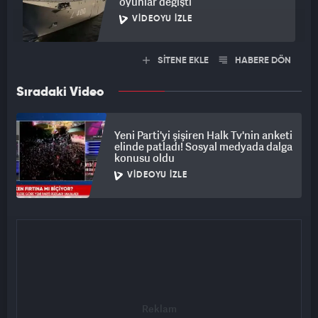
oyunlar değişti
VIDEOYU İZLE
SİTENE EKLE
HABERE DÖN
Sıradaki Video
Yeni Parti'yi şişiren Halk Tv'nin anketi
elinde patladı! Sosyal medyada dalga
konusu oldu
VIDEOYU İZLE