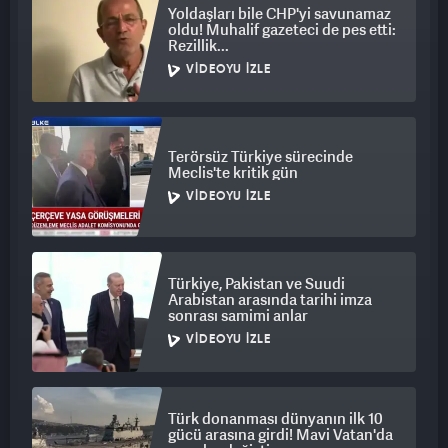
Yoldaşları bile CHP'yi savunamaz
oldu! Muhalif gazeteci de pes etti:
Rezillik...
VIDEOYU İZLE
Terörsüz Türkiye sürecinde
Meclis'te kritik gün
VIDEOYU İZLE
Türkiye, Pakistan ve Suudi
Arabistan arasında tarihi imza
sonrası samimi anlar
VIDEOYU İZLE
Türk donanması dünyanın ilk 10
gücü arasına girdi! Mavi Vatan'da