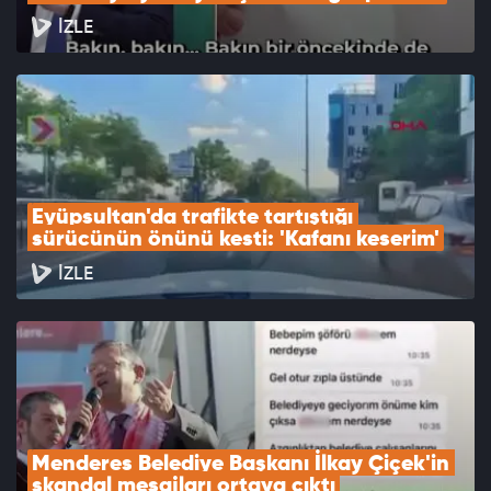
İZLE
Eyüpsultan'da trafikte tartıştığı 
sürücünün önünü kesti: 'Kafanı keserim'
İZLE
Menderes Belediye Başkanı İlkay Çiçek'in 
skandal mesajları ortaya çıktı