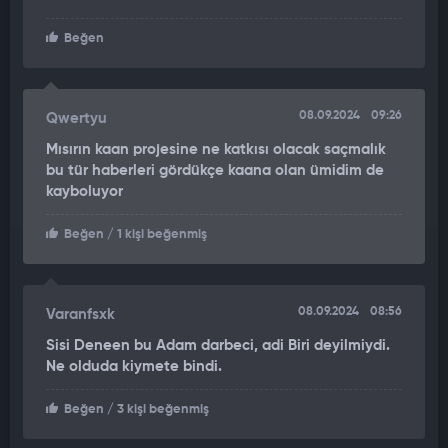
Güçlüer, Mısır’ın bu alanda dışa bağımlı olduğunu belirtti.
Farklı silah sistemlerinin bu açıdan tehlikeli olabileceğini
Beğen
vurgulayan Güçlüer, Çelik Kubbe gibi yerli yazılımlarla yerli ve
milli savunma sistemlerinin önemine dikkat çekti. Mısır’ın
KAAN projesinde yer almak istediklerini belirttiklerini
08.09.2024
09:26
Qwertyu
söyleyen Eray Güçlüer, savunma sanayi anlamında da ciddi
Mısırın kaan projesine ne katkısı olacak saçmalık
adımların atılabileceğini vurguladı.
bu tür haberleri gördükçe kaana olan ümidim de
kayboluyor
Beğen
/ 1 kişi beğenmiş
08.09.2024
08:56
Varanfsxk
Sisi Deneen bu Adam darbeci, adi Biri deyilmiydi.
Ne olduda kiymete bindi.
Beğen
/ 3 kişi beğenmiş