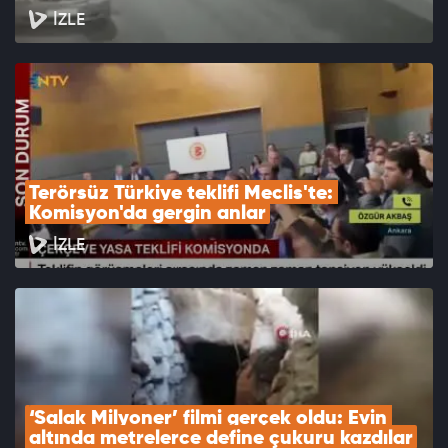
İZLE
Terörsüz Türkiye teklifi Meclis'te: 
Komisyon'da gergin anlar
İZLE
‘Salak Milyoner’ filmi gerçek oldu: Evin 
altında metrelerce define çukuru kazdılar