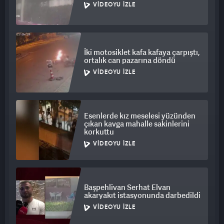
VIDEOYU İZLE
İki motosiklet kafa kafaya çarpıştı,
ortalık can pazarına döndü
VIDEOYU İZLE
Esenlerde kız meselesi yüzünden
çıkan kavga mahalle sakinlerini
korkuttu
VIDEOYU İZLE
Başpehlivan Serhat Elvan
akaryakıt istasyonunda darbedildi
VIDEOYU İZLE