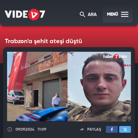
MENÜ
ARA
Trabzon'a şehit ateşi düştü
09.09.2024
11:09
PAYLAŞ