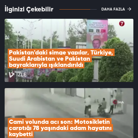
İlginizi Çekebilir
DAHA FAZLA
Pakistan'daki simge yapılar, Türkiye, 
Suudi Arabistan ve Pakistan 
bayraklarıyla ışıklandırıldı
İZLE
Cami yolunda acı son: Motosikletin 
çarptığı 78 yaşındaki adam hayatını 
kaybetti