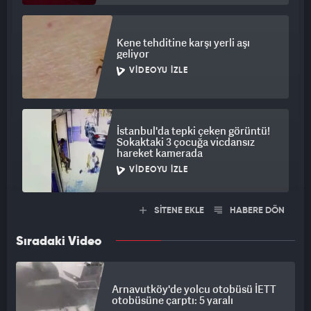
Kene tehditine karşı yerli aşı
geliyor
VIDEOYU İZLE
İstanbul'da tepki çeken görüntü!
Sokaktaki 3 çocuğa vicdansız
hareket kamerada
VIDEOYU İZLE
SİTENE EKLE
HABERE DÖN
Sıradaki Video
Arnavutköy'de yolcu otobüsü İETT
otobüsüne çarptı: 5 yaralı