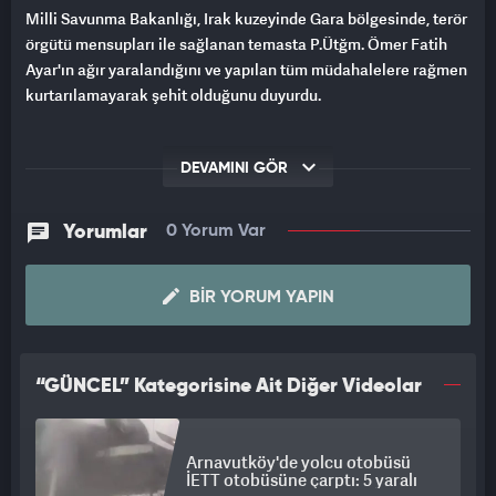
Milli Savunma Bakanlığı, Irak kuzeyinde Gara bölgesinde, terör
örgütü mensupları ile sağlanan temasta P.Ütğm. Ömer Fatih
Ayar'ın ağır yaralandığını ve yapılan tüm müdahalelere rağmen
kurtarılamayarak şehit olduğunu duyurdu.
DEVAMINI GÖR
Yorumlar
0 Yorum Var
BIR YORUM YAPIN
“GÜNCEL” Kategorisine Ait Diğer Videolar
Arnavutköy'de yolcu otobüsü
İETT otobüsüne çarptı: 5 yaralı