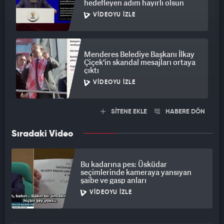
hedefleyen adım hayırlı olsun
VIDEOYU İZLE
Menderes Belediye Başkanı İlkay
Çiçek'in skandal mesajları ortaya
çıktı
VIDEOYU İZLE
SİTENE EKLE
HABERE DÖN
Sıradaki Video
Bu kadarına pes: Üsküdar
seçimlerinde kameraya yansıyan
şaibe ve gasp anları
VIDEOYU İZLE