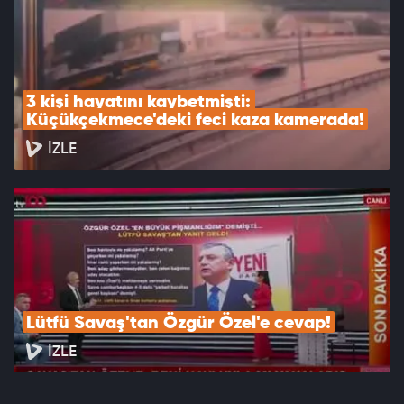
3 kişi hayatını kaybetmişti: 
Küçükçekmece'deki feci kaza kamerada!
İZLE
Lütfü Savaş'tan Özgür Özel'e cevap!
İZLE