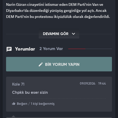
Narin Güran cinayetini istismar eden DEM Parti'nin Van ve
Diyarbakır'da düzenlediği yürüyüş gerginliğe yol açtı. Ancak
DEM Parti'nin bu protestosu ikiyüzlülük olarak değerlendirildi.
DEVAMINI GÖR
Yorumlar
2 Yorum Var
BIR YORUM YAPIN
09.09.2024
19:44
Kale 71
Chpkk bu eser sizin
Beğen
/ 1 kişi beğenmiş