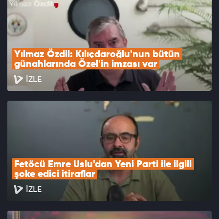
Yılmaz Özdil: Kılıçdaroğlu'nun bütün 
günahlarında Özel'in imzası var
İZLE
Fetöcü Emre Uslu'dan Yeni Parti ile ilgili 
şoke edici itiraflar
İZLE