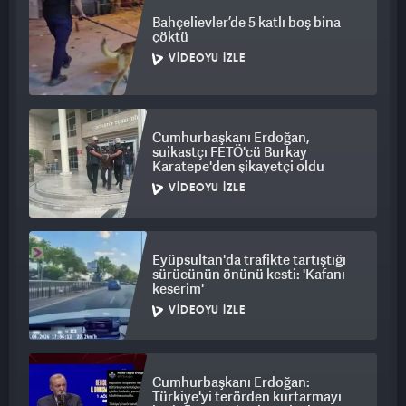
Bahçelievler’de 5 katlı boş bina
çöktü
VIDEOYU İZLE
Cumhurbaşkanı Erdoğan,
suikastçı FETÖ'cü Burkay
Karatepe'den şikayetçi oldu
VIDEOYU İZLE
Eyüpsultan'da trafikte tartıştığı
sürücünün önünü kesti: 'Kafanı
keserim'
VIDEOYU İZLE
Cumhurbaşkanı Erdoğan:
Türkiye'yi terörden kurtarmayı