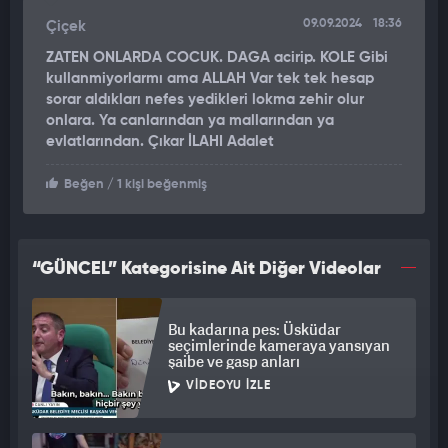
09.09.2024
18:36
Çiçek
ZATEN ONLARDA COCUK. DAGA acirip. KOLE Gibi
kullanmiyorlarmı ama ALLAH Var tek tek hesap
sorar aldıkları nefes yedikleri lokma zehir olur
onlara. Ya canlarından ya mallarından ya
evlatlarından. Çıkar İLAHI Adalet
Beğen
/ 1 kişi beğenmiş
“GÜNCEL” Kategorisine Ait Diğer Videolar
Bu kadarına pes: Üsküdar
seçimlerinde kameraya yansıyan
şaibe ve gasp anları
VIDEOYU İZLE