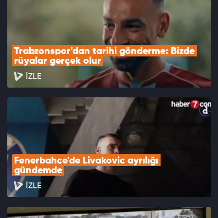
Trabzonspor'dan tarihi gönderme: Bizde 
rüyalar gerçek olur
İZLE
Fenerbahçe'de Livakovic ayrılığı 
gündemde
İZLE