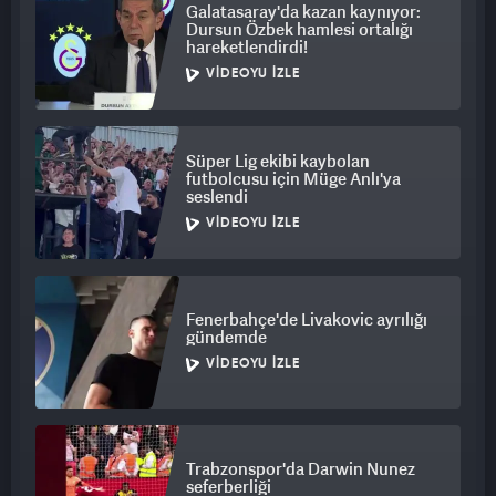
Galatasaray'da kazan kaynıyor:
Dursun Özbek hamlesi ortalığı
hareketlendirdi!
BAZI SESLER ALFABEYE DAHİL EDİLMEYECEK
VIDEOYU İZLE
Uzlaşıya göre bazı Türk halklarında var olmayan sesler,
alfabeye dahil edilmeyecek. Latin harflerinin baz alınacağı
alfabenin, Türk dünyası ülkelerini birleştirici bir adım olarak
Süper Lig ekibi kaybolan
görülüyor.
futbolcusu için Müge Anlı'ya
seslendi
VIDEOYU İZLE
Fenerbahçe'de Livakovic ayrılığı
gündemde
VIDEOYU İZLE
Trabzonspor'da Darwin Nunez
seferberliği