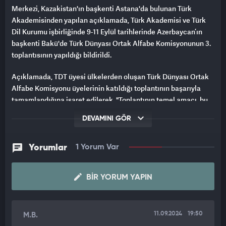
Merkezi, Kazakistan'ın başkenti Astana'da bulunan Türk
Akademisinden yapılan açıklamada, Türk Akademisi ve Türk
Dil Kurumu işbirliğinde 9-11 Eylül tarihlerinde Azerbaycan’ın
başkenti Bakü'de Türk Dünyası Ortak Alfabe Komisyonunun 3.
toplantısının yapıldığı bildirildi.
Açıklamada, TDT üyesi ülkelerden oluşan Türk Dünyası Ortak
Alfabe Komisyonu üyelerinin katıldığı toplantının başarıyla
tamamlandığına işaret edilerek, "Toplantının temel amacı, bu
alanda edinilen bilgiler ve komisyonun 2 yıllık faaliyet
DEVAMINI GÖR
deneyiminden yararlanarak Türk dilleri için ortak alfabe
projesine ilişkin çalışmaları sonuçlandırmaktı." ifadeleri
kullanıldı.
Yorumlar
1 Yorum Var
34 HARFTEN OLUŞACAK ORTAK TÜRK ALFABESİ ÜZERİNDE
BIR YORUM YAPIN
UZLAŞILDI
Toplantıda ilk olarak 1991'de bilim insanları tarafından önerilen
Latin tabanlı Ortak Türk Alfabesi projesinin kapsamlı şekilde
11.09.2024
19:50
M.B.
gözden geçirildiği ve komisyon üyelerinin bu alfabe projesinde