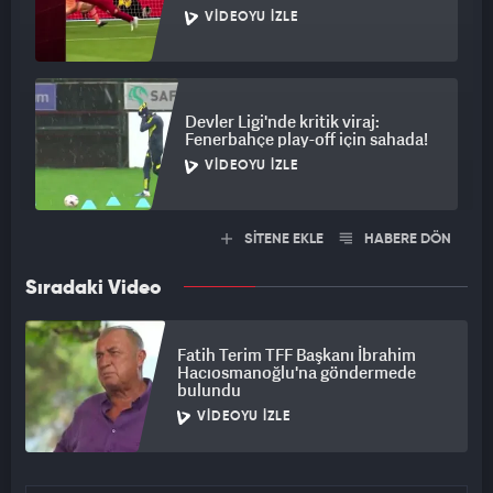
VIDEOYU İZLE
Devler Ligi'nde kritik viraj:
Fenerbahçe play-off için sahada!
VIDEOYU İZLE
SİTENE EKLE
HABERE DÖN
Sıradaki Video
Fatih Terim TFF Başkanı İbrahim
Hacıosmanoğlu'na göndermede
bulundu
VIDEOYU İZLE