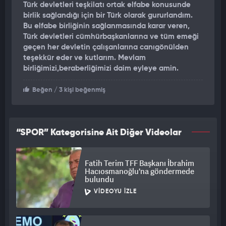
Türk devletleri teşkilatı ortak elfabe konusunde
geliştirilmesi gereken hususlara ilişkin gerekli tespitleri
birlik sağlandığı için bir Türk olarak gururlandım.
yaptıkları vurgulanan açıklamada, şunlar kaydedildi:
Bu elfabe birliğinin sağlanmasında karar veren,
Türk devletleri cümhürbaşkanlarına ve tüm emeği
"Bu özverili çalışmanın sonucunda, 34 harften oluşan Ortak
geçen her devletin çalışanlarına canıgönülden
Türk Alfabesi önerisi üzerinde uzlaşıldı. Önerilen alfabedeki
teşekkür eder ve kutlarım. Mevlam
her harf, Türk dillerinde bulunan farklı fonemleri temsil
birliğimizi,beraberliğimizi daim eyleye amin.
etmektedir."
Beğen
/ 3 kişi beğenmiş
Açıklamada, toplantının başarıyla sonuçlanmasının tarihi bir
önem taşıdığına dikkat çekilerek "Ortak Türk Alfabesi'nin
geliştirilmesi, Türk halkları arasında karşılıklı anlayış ve
“SPOR” Kategorisine Ait Diğer Videolar
işbirliğini teşvik ederken, onların dil mirasını da
korumaktadır." değerlendirmesinde bulunuldu.
Fatih Terim TFF Başkanı İbrahim
Türk Akademisi ve Türk Dil Kurumu olarak bu süreçteki değerli
Hacıosmanoğlu'na göndermede
bulundu
katkılarından dolayı Türk devletlerinin hükümetlerine ve
komisyon üyelerine teşekkür edilen açıklamada, "İlgili tüm
VIDEOYU İZLE
kurumlar, önerilen Ortak Türk Alfabesi'nin uygulanmasını etkin
şekilde desteklemeye davet edilmektedir." ifadesine yer
verildi.