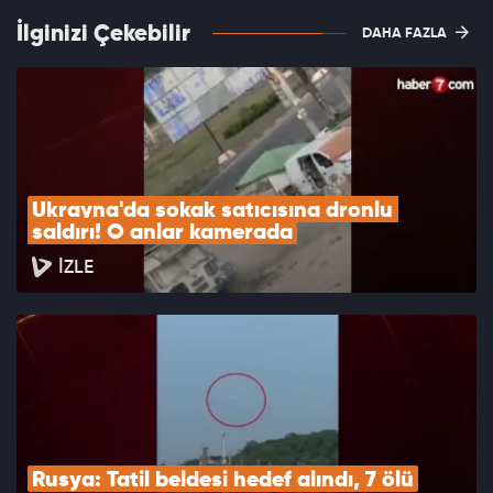
İlginizi Çekebilir
DAHA FAZLA
Ukrayna'da sokak satıcısına dronlu 
saldırı! O anlar kamerada
İZLE
Rusya: Tatil beldesi hedef alındı, 7 ölü