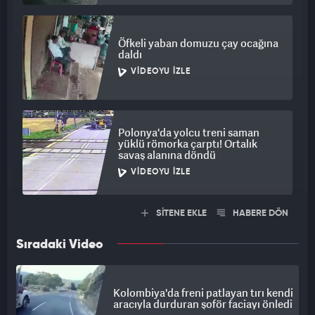
Öfkeli yaban domuzu çay ocağına
daldı
VIDEOYU İZLE
Polonya'da yolcu treni saman
yüklü römorka çarptı! Ortalık
savaş alanına döndü
VIDEOYU İZLE
SİTENE EKLE
HABERE DÖN
Sıradaki Video
Kolombiya'da freni patlayan tırı kendi
aracıyla durduran şoför faciayı önledi