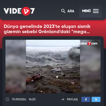
MENÜ
ARA
Dünya genelinde 2023'te oluşan sismik
gizemin sebebi Grönland'daki "mega
tsunami" çıktı
13.09.2024
16:23
PAYLAŞ