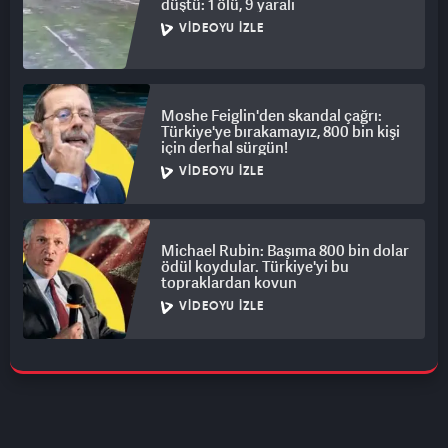
düştü: 1 ölü, 9 yaralı
VIDEOYU İZLE
Moshe Feiglin'den skandal çağrı:
Türkiye'ye bırakamayız, 800 bin kişi
için derhal sürgün!
VIDEOYU İZLE
Michael Rubin: Başıma 800 bin dolar
ödül koydular. Türkiye'yi bu
topraklardan kovun
VIDEOYU İZLE