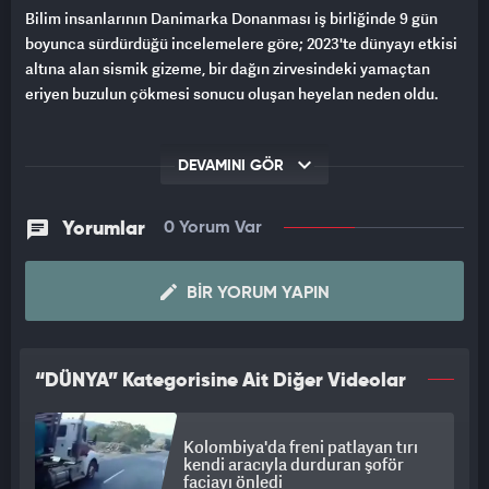
Bilim insanlarının Danimarka Donanması iş birliğinde 9 gün
boyunca sürdürdüğü incelemelere göre; 2023'te dünyayı etkisi
altına alan sismik gizeme, bir dağın zirvesindeki yamaçtan
eriyen buzulun çökmesi sonucu oluşan heyelan neden oldu.
DEVAMINI GÖR
Yorumlar
0 Yorum Var
BIR YORUM YAPIN
“DÜNYA” Kategorisine Ait Diğer Videolar
Kolombiya'da freni patlayan tırı
kendi aracıyla durduran şoför
faciayı önledi