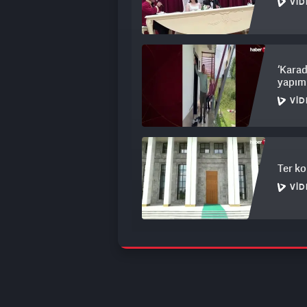
VID
‘Karad
yapımı
VID
Ter ko
VID
Meteor
VID