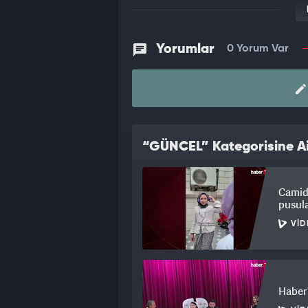
Yorumlar
0 Yorum Var
“GÜNCEL” Kategorisine Ai
Camide
pusul
VID
Haber