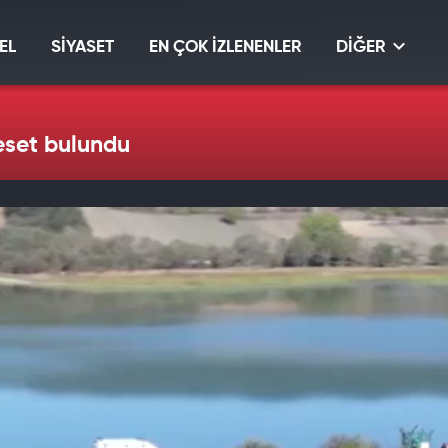
EL
SİYASET
EN ÇOK İZLENENLER
DİĞER
eset bulundu