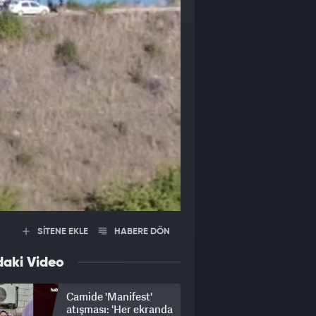
SİTENE EKLE
HABERE DÖN
daki Video
Camide 'Manifest'
atışması: 'Her ekranda