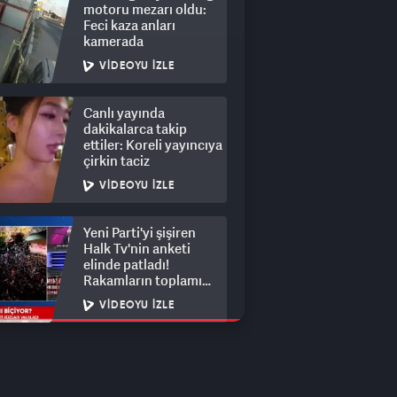
motoru mezarı oldu:
Feci kaza anları
kamerada
VIDEOYU İZLE
Canlı yayında
dakikalarca takip
ettiler: Koreli yayıncıya
çirkin taciz
VIDEOYU İZLE
Yeni Parti'yi şişiren
Halk Tv'nin anketi
elinde patladı!
Rakamların toplamı
dalga konusu oldu
VIDEOYU İZLE