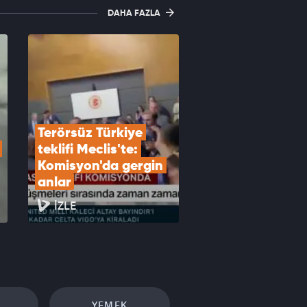
DAHA FAZLA
Terörsüz Türkiye 
teklifi Meclis'te: 
Komisyon'da gergin 
anlar
İZLE
YEMEK