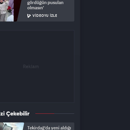
gördüğün pusulan
olmasın'
VIDEOYU İZLE
izi Çekebilir
Tekirdağ'da yeni aldığı