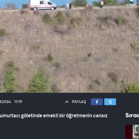
09.2024
11:19
PAYLAŞ
murtacı göletinde emekli bir öğretmenin cansız
Sıra