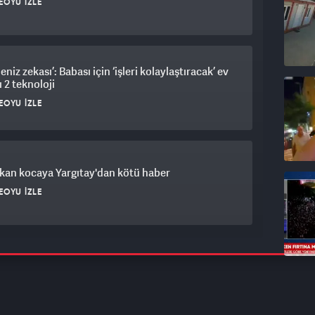
EOYU İZLE
eniz zekası’: Babası için ‘işleri kolaylaştıracak’ ev
 2 teknoloji
EOYU İZLE
kan kocaya Yargıtay'dan kötü haber
EOYU İZLE
oloji'den İstanbul için sürpriz uyarı
EOYU İZLE