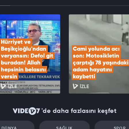
 Anlaşması'na yeni üye mi? Cumhurbaşkanı
cısı Yılmaz cevap verdi
EOYU İZLE
Hürriyet ve 
Beşikçioğlu'ndan 
Cami yolunda acı 
veryansın: Defol git 
son: Motosikletin 
buradan! Allah 
çarptığı 78 yaşındaki 
hepsinin belasını 
adam hayatını 
versin
kaybetti
İZLE
İZLE
'de daha fazlasını keşfet
DÜNYA
SAĞLIK
SPOR