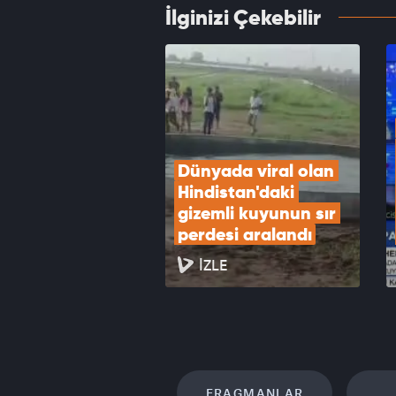
İlginizi Çekebilir
Mekke
Yardım
VID
Dünyada viral olan 
Hindistan'daki 
gizemli kuyunun sır 
perdesi aralandı
İZLE
FRAGMANLAR