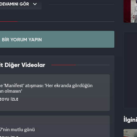
DEVAMINI GÖR
BIR YORUM YAPIN
t Diğer Videolar
 'Manifest' atışması: 'Her ekranda gördüğün
an olmasın'
EOYU İZLE
İlgin
7'nin mutlu günü