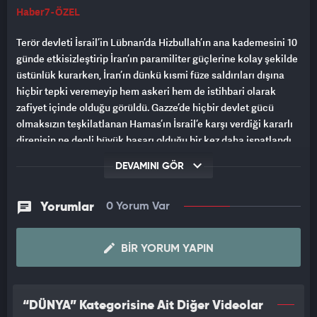
Haber7 - ÖZEL
Terör devleti İsrail’in Lübnan’da Hizbullah’ın ana kademesini 10
günde etkisizleştirip İran’ın paramiliter güçlerine kolay şekilde
üstünlük kurarken, İran’ın dünkü kısmi füze saldırıları dışına
hiçbir tepki veremeyip hem askeri hem de istihbari olarak
zafiyet içinde olduğu görüldü. Gazze’de hiçbir devlet gücü
olmaksızın teşkilatlanan Hamas’ın İsrail’e karşı verdiği kararlı
direnişin ne denli büyük başarı olduğu bir kez daha ispatlandı.
DEVAMINI GÖR
SIZMAYA KARŞI STRATEJİK TEDBİR
Lübnan ve İran’daki istihbarat sızıntılarını önceden fark eden
Yorumlar
0 Yorum Var
Hamas’ın, 7 Ekim 2023’teki Aksa Tufanı operasyonunu bu
ülkelere bilgi vermeksizin gerçekleştirdiği öğrenildi. Titizlikle
planlanarak İsrail içlerine sızılan 7 Ekim’deki tarihi
BIR YORUM YAPIN
operasyonda Mossad ve Şin Bet’e istihbarat sızmasının önüne
geçildiği kaydedildi.
“DÜNYA” Kategorisine Ait Diğer Videolar
7 Ekim operasyonuyla yüzlerce İsrail askeri ve vatandaşını esir