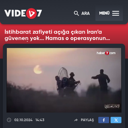
MENÜ
ARA
İstihbarat zafiyeti açığa çıkan İran’a
güvenen yok... Hamas o operasyonun
bilgisini İran’dan gizlemiş
02.10.2024
14:43
PAYLAŞ