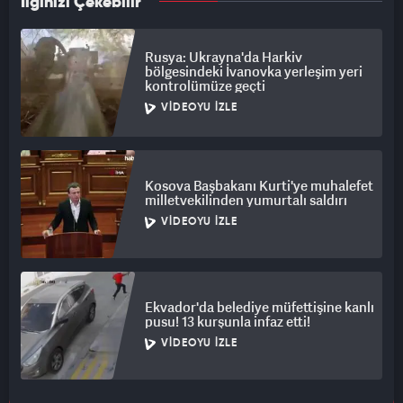
İlginizi Çekebilir
askerlerine bu tüneller vasıtasıyla sürpriz operasyonlar
düzenliyor.
Rusya: Ukrayna'da Harkiv
bölgesindeki İvanovka yerleşim yeri
Yasin 105 gibi çift başlıklı zırh delici füzelere sahip olan Hamas,
kontrolümüze geçti
F7 RPG’si ve Şavaz patlayıcılarıyla İsrail zırhlı araçlarını ve
VIDEOYU İZLE
askerlerini hedef alıyor.
İsrail ordusuna genellikle vur-kaç taktiğiyle hasar veren
Hamas mücahitleri, kimi zaman çıplak elle atılıp İsrail
Kosova Başbakanı Kurti'ye muhalefet
tanklarına patlayıcıları monte etme cesaretini gösteriyor.
milletvekilinden yumurtalı saldırı
VIDEOYU İZLE
Hamas mücahitleri aynı zamanda karadan karaya roketlerle
İsrail işgalindeki topraklara saldırılar gerçekleştiriyor.
İSRAİL HER SİVİL KATLİAMININ ARDINDAN ASKERLERİNİ
Ekvador'da belediye müfettişine kanlı
KAYBEDİYOR
pusu! 13 kurşunla infaz etti!
VIDEOYU İZLE
İsrail, giriştiği her soykırım saldırısının arkasından, Hamas’ın
başarılı operasyonlarıyla çok sayıda askerini kaybediyor.
Hamas teşkilatının askerî kanadı Kassam Tugayları’nın