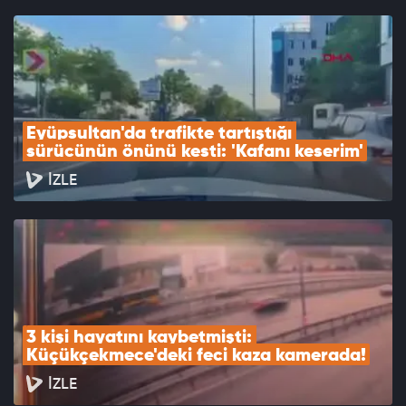
Eyüpsultan'da trafikte tartıştığı 
sürücünün önünü kesti: 'Kafanı keserim'
İZLE
3 kişi hayatını kaybetmişti: 
Küçükçekmece'deki feci kaza kamerada!
İZLE