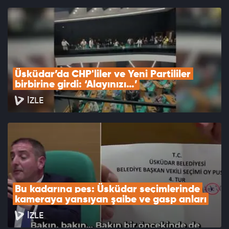
Üsküdar’da CHP'liler ve Yeni Partililer 
birbirine girdi: ‘Alayınızı…’
İZLE
Bu kadarına pes: Üsküdar seçimlerinde 
kameraya yansıyan şaibe ve gasp anları
İZLE