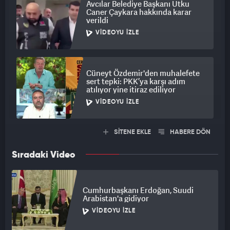
Avcılar Belediye Başkanı Utku
Caner Çaykara hakkında karar
verildi
VIDEOYU İZLE
Cüneyt Özdemir'den muhalefete
sert tepki: PKK’ya karşı adım
atılıyor yine itiraz ediliyor
VIDEOYU İZLE
SİTENE EKLE
HABERE DÖN
Sıradaki Video
Cumhurbaşkanı Erdoğan, Suudi
Arabistan'a gidiyor
VIDEOYU İZLE