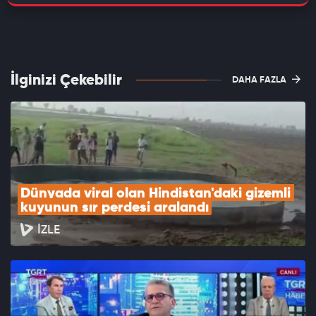
Yardımcısı Fatma Varank, İzmir Körfezi Acil ve Kısa Vadeli
Eylem Planı'nı hazırlayan bilim insanlarına teşekkür etti,
çalışmanın hayırlı uğurlu olması temennisinde bulundu.
Varank, hazırlık çalışmaları devam eden "orta ve uzun vadeli
İlginizi Çekebilir
DAHA FAZLA
eylem planı"nın kasım ayı sonunda Bilim Kuruluyla birlikte
açıklanacağını söyledi.
Dünyada viral olan Hindistan'daki gizemli 
kuyunun sır perdesi aralandı
İZLE