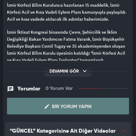
İzmir Körfezi Bilim Kurulunca hazırlanan 15 maddelik, İzmir
Körfezi Acil ve Kısa Vadeli Eylem Planı kamuoyuyla paylaşıldı.
Acil ve kısa vadede atılacak ilk adımlar haberimizde.
İzmir İktisat Kongresi binasında Çevre, Şehircilik ve İklim
Değişikliği Bakan Yardımcısı Fatma Varank, İzmir Büyükşehir
Belediye Başkanı Cemil Tugay ve 35 akademisyenden oluşan
İzmir Körfezi Bilim Kurulu üyesinin katıldığı "İzmir Körfezi Acil
ve Kısa Vadeli Eylem Planı Toplantısı" tamamlandı.
DEVAMINI GÖR
Ege Üniversitesi Rektörü Prof. Dr. Necdet Budak, Bilim
Kurulunca hazırlanan 15 maddelik İzmir Körfezi Acil ve Kısa
Vadeli Eylem Planı'na ilişkin detayları duyurdu.
Yorumlar
0 Yorum Var
Budak, 7'si acil eylem planı ile kalan 8'i kısa vadeli eylem planı
maddelerinde İzmir Büyükşehir Belediyesinin yanı sıra ilgili
BIR YORUM YAPIN
kurum ve kuruluşların sorumluluk alanlarına göre atması
gereken adımları sıraladı.
“GÜNCEL” Kategorisine Ait Diğer Videolar
Acil Eylem Planı maddeleri şu şekilde: