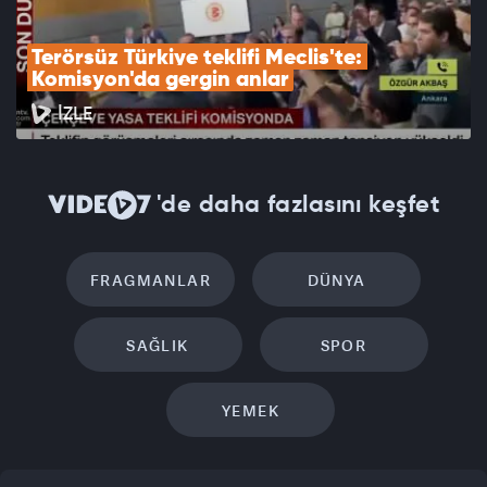
Terörsüz Türkiye teklifi Meclis'te: 
Komisyon'da gergin anlar
İZLE
'de daha fazlasını keşfet
FRAGMANLAR
DÜNYA
SAĞLIK
SPOR
YEMEK