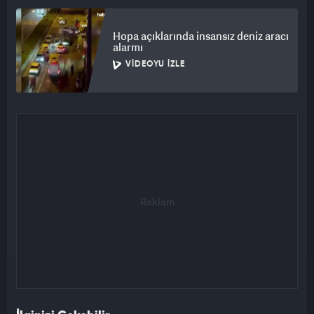
şekilde Bilim Kurulu görüşleri doğrultusunda Büyükşehir
Belediyesi ve Bakanlık koordinesiyle yeniden
Hopa açıklarında insansız deniz aracı
değerlendirilecek.
alarmı
VIDEOYU İZLE
9- İç Körfez'e ulaşan derelerin rüsubat (tortu) ve sediment
kontrolünün sağlanması amacıyla seki-eşik, tersip bendi ve
bunun gibi sistemlerin değerlendirilerek uygun olanlar İzmir
Büyükşehir Belediyesi ve DSİ Genel Müdürlüğü'nce hayata
geçirilecek.
10- Çevre, Şehircilik ve İklim Değişikliği Bakanlığı, "Denizlerde
Bütünleşik Kirlilik İzleme Programı" kapsamında erken uyarı
sistemlerinin Körfez için kullanılabilirliğini araştıracak.
11- Çevre, Şehircilik ve İklim Değişikliği Bakanlığı, Ulaştırma ve
Altyapı Bakanlığı ve İzmir Büyükşehir Belediyesi, İzmir
Körfezi'nde dip çamuru temizliği yapılması durumunda ortaya
çıkarılacak tarama malzemesinin çevresel yönetiminin
değerlendirilmesini belirleyecek.