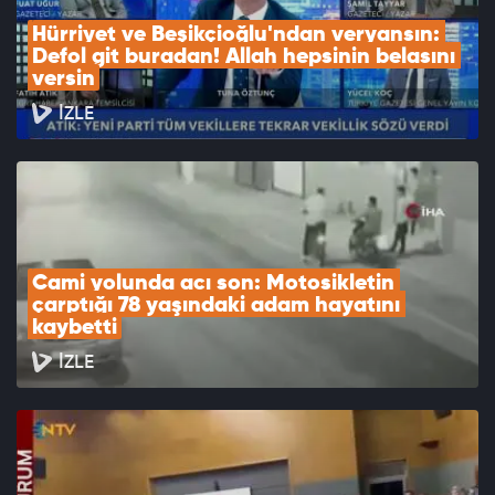
Hürriyet ve Beşikçioğlu'ndan veryansın: 
Defol git buradan! Allah hepsinin belasını 
versin
İZLE
Cami yolunda acı son: Motosikletin 
çarptığı 78 yaşındaki adam hayatını 
kaybetti
İZLE