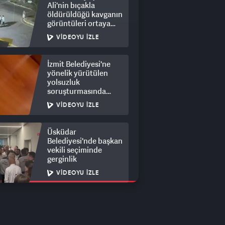
Ali'nin bıçakla
öldürüldüğü kavganın
görüntüleri ortaya
çıktı: 8 gözaltı
VIDEOYU İZLE
İzmit Belediyesi'ne
yönelik yürütülen
yolsuzluk
soruşturmasında
rüşvet görüntüleri
VIDEOYU İZLE
ortaya çıktı
Üsküdar
Belediyesi'nde başkan
vekili seçiminde
gerginlik
VIDEOYU İZLE