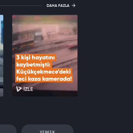
DAHA FAZLA
3 kişi hayatını 
kaybetmişti: 
Küçükçekmece'deki 
feci kaza kamerada!
İZLE
YEMEK