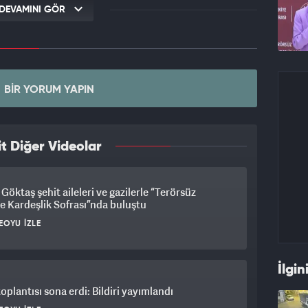
DEVAMINI GÖR
BIR YORUM YAPIN
t Diğer Videolar
Göktaş şehit aileleri ve gazilerle “Terörsüz
e Kardeşlik Sofrası”nda buluştu
EOYU İZLE
İlgin
plantısı sona erdi: Bildiri yayımlandı