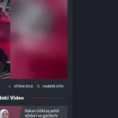
SİTENE EKLE
HABERE DÖN
daki Video
Bakan Göktaş şehit
aileleri ve gazilerle