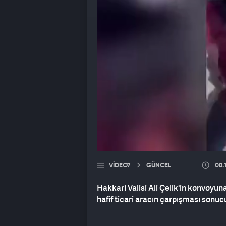
VIDEO7
GÜNCEL
08.
Hakkari Valisi Ali Çelik'in konvoyuna
hafif ticari aracın çarpışması sonu