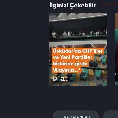
İlginizi Çekebilir
Milli 
topla
VID
Üsküdar’da CHP'liler 
ve Yeni Partililer 
birbirine girdi: 
‘Alayınızı…’
İZLE
FRAGMANLAR