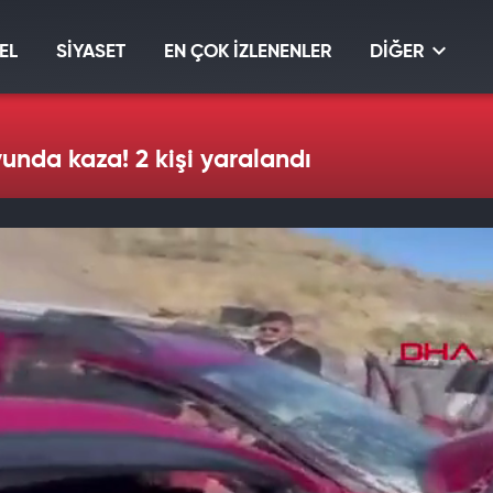
EL
SİYASET
EN ÇOK İZLENENLER
DİĞER
yunda kaza! 2 kişi yaralandı