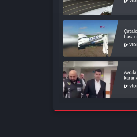
VID
Çatalc
hasar 
VID
Avcıla
karar 
VID
Cüneyt
karşı 
VID