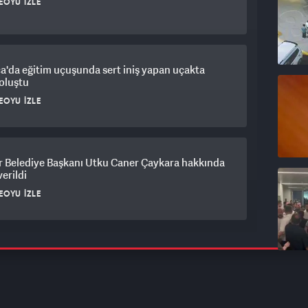
EOYU İZLE
a'da eğitim uçuşunda sert iniş yapan uçakta
oluştu
EOYU İZLE
r Belediye Başkanı Utku Caner Çaykara hakkında
verildi
EOYU İZLE
 Özdemir'den muhalefete sert tepki: PKK’ya
adım atılıyor yine itiraz ediliyor
EOYU İZLE