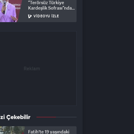
“Terörsüz Türkiye
Kardeşlik Sofrası”nda
buluştu
VIDEOYU İZLE
izi Çekebilir
Fatih'te 19 yaşındaki