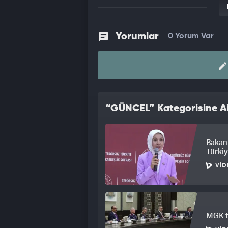
Yorumlar
0 Yorum Var
“GÜNCEL” Kategorisine Ai
Bakan 
Türkiy
VID
MGK to