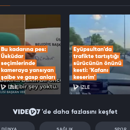
Güvenlik Kurulu Cumhurbaşkanlığı Külliyesi’nde
ndı
EOYU İZLE
Bu kadarına pes: 
Eyüpsultan'da 
Üsküdar 
trafikte tartıştığı 
seçimlerinde 
sürücünün önünü 
kameraya yansıyan 
kesti: 'Kafanı 
şaibe ve gasp anları
keserim'
İZLE
İZLE
'de daha fazlasını keşfet
DÜNYA
SAĞLIK
SPOR