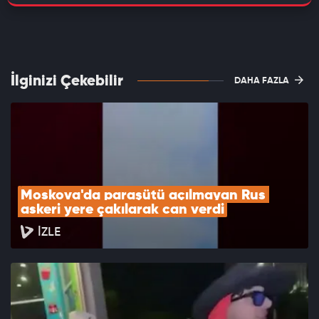
İlginizi Çekebilir
DAHA FAZLA
Moskova'da paraşütü açılmayan Rus 
askeri yere çakılarak can verdi
İZLE