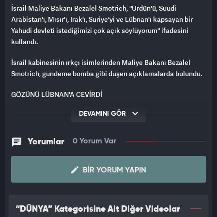
İsrail Maliye Bakanı Bezalel Smotrich, "Ürdün'ü, Suudi
Arabistan'ı, Mısır'ı, Irak'ı, Suriye'yi ve Lübnan'ı kapsayan bir
Yahudi devleti istediğimizi çok açık söylüyorum" ifadesini
kullandı.
İsrail kabinesinin ırkçı isimlerinden Maliye Bakanı Bezalel
Smotrich, gündeme bomba gibi düşen açıklamalarda bulundu.
GÖZÜNÜ LÜBNAN'A ÇEVİRDİ
Gazze ve Batı Şeria'dan sonra yönünü Hizbullah bahanesiyle
DEVAMINI GÖR
Lübnan'a çeviren gözü dönmüş cani ordusu, burada da sivillere
yönelik ölümcül saldırılar düzenliyor. Dünya, Hizbullah
Yorumlar
0 Yorum Var
liderlerini hedef alıyoruz deyip yüzlerce sivili katleden terör
devletine karşı aynen Gazze'de olduğu gibi sessizliğini koruyor.
BIR YORUM YAPIN
"Vadedilmiş topraklar" hayali kuranlardan biri de İsrail'in
Maliye Bakanı Bezalel Smotrich... İsrail Ulusal Güvenlik Bakanı
Itamar Ben-Gvir ile beraber en az Başbakan Binyamin
“DÜNYA” Kategorisine Ait Diğer Videolar
Netanyahu kadar radikal fikirleri olan Smotrich'in bir belgesel