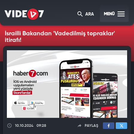
MENÜ
ARA
İsrailli Bakandan 'Vadedilmiş topraklar'
itirafı!
10.10.2024
09:28
PAYLAŞ