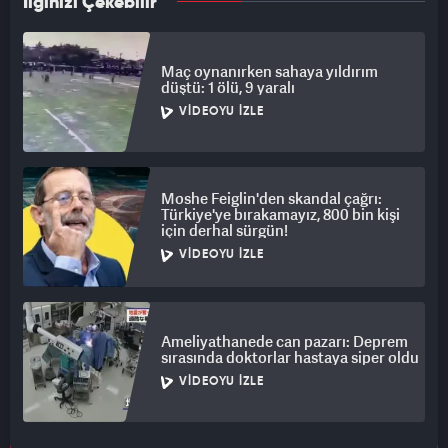
İlginizi Çekebilir
Maç oynanırken sahaya yıldırım
düştü: 1 ölü, 9 yaralı
VIDEOYU İZLE
Moshe Feiglin'den skandal çağrı:
Türkiye'ye bırakamayız, 800 bin kişi
için derhal sürgün!
VIDEOYU İZLE
Ameliyathanede can pazarı: Deprem
sırasında doktorlar hastaya siper oldu
VIDEOYU İZLE