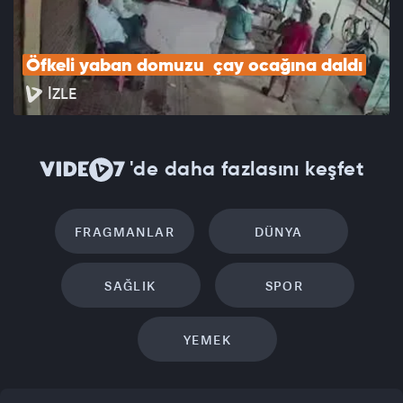
Öfkeli yaban domuzu  çay ocağına daldı
İZLE
'de daha fazlasını keşfet
FRAGMANLAR
DÜNYA
SAĞLIK
SPOR
YEMEK