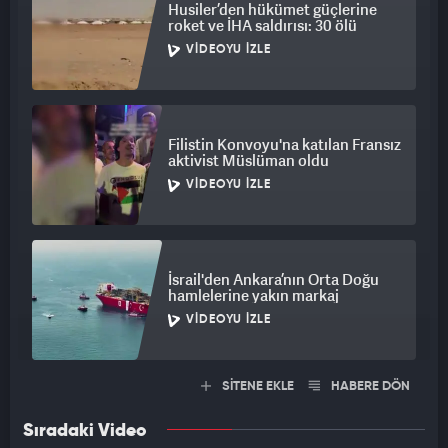
Husiler’den hükümet güçlerine
roket ve İHA saldırısı: 30 ölü
VIDEOYU İZLE
Filistin Konvoyu'na katılan Fransız
aktivist Müslüman oldu
VIDEOYU İZLE
İsrail'den Ankara’nın Orta Doğu
hamlelerine yakın markaj
VIDEOYU İZLE
SİTENE EKLE
HABERE DÖN
Sıradaki Video