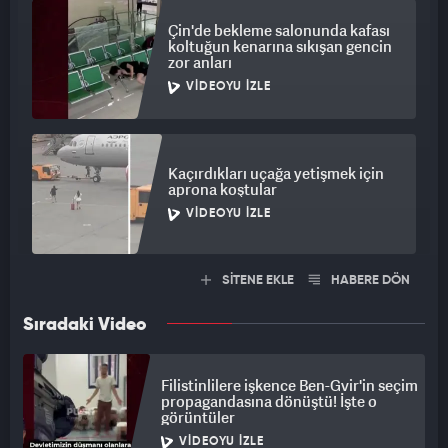
Çin'de bekleme salonunda kafası
koltuğun kenarına sıkışan gencin
zor anları
VIDEOYU İZLE
Kaçırdıkları uçağa yetişmek için
aprona koştular
VIDEOYU İZLE
SİTENE EKLE
HABERE DÖN
Sıradaki Video
Filistinlilere işkence Ben-Gvir'in seçim
propagandasına dönüştü! İşte o
görüntüler
VIDEOYU İZLE