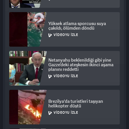
Yüksek atlama sporcusu suya
çakıldı, ölümden döndü
VIDEOYU İZLE
Netanyahu beklenildiği gibi yine
Gazze’deki ateşkesin ikinci aşama
planını reddetti
VIDEOYU İZLE
Brezilya'da turistleri taşıyan
helikopter düştü
VIDEOYU İZLE