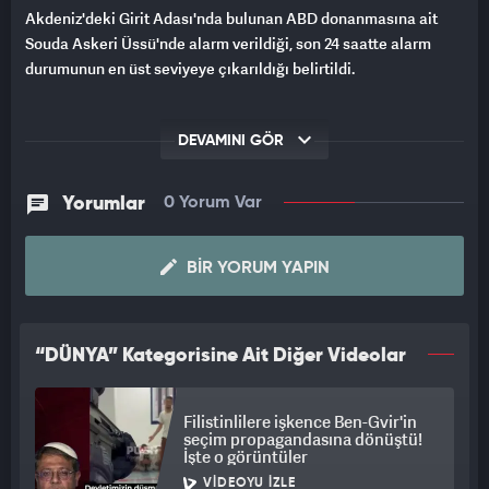
Akdeniz'deki Girit Adası'nda bulunan ABD donanmasına ait
Souda Askeri Üssü'nde alarm verildiği, son 24 saatte alarm
durumunun en üst seviyeye çıkarıldığı belirtildi.
DEVAMINI GÖR
Yorumlar
0 Yorum Var
BIR YORUM YAPIN
“DÜNYA” Kategorisine Ait Diğer Videolar
Filistinlilere işkence Ben-Gvir'in
seçim propagandasına dönüştü!
İşte o görüntüler
VIDEOYU İZLE