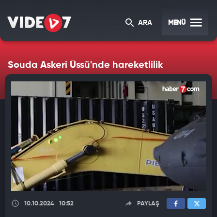
MENÜ
ARA
Souda Askeri Üssü'nde hareketlilik
10.10.2024
10:52
PAYLAŞ