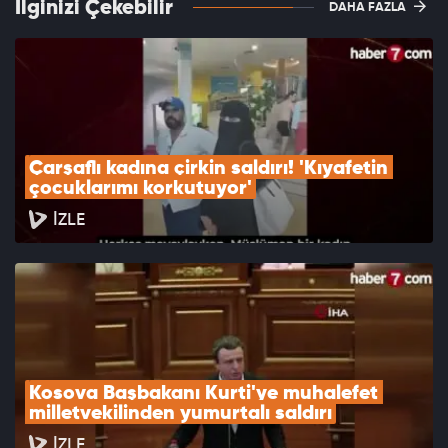
İlginizi Çekebilir
DAHA FAZLA
Çarşaflı kadına çirkin saldırı! 'Kıyafetin 
çocuklarımı korkutuyor'
İZLE
Kosova Başbakanı Kurti'ye muhalefet 
milletvekilinden yumurtalı saldırı
İZLE