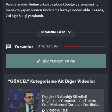
Van'da aniden önüne çıkan başıboş köpeğe çarpmamak için
manevra yapan sürücü zincirleme kazaya neden oldu. Kazada,
2'si ağır 8 kişi yaralandı.
DEVAMINI GÖR
Yorumlar
0 Yorum Var
BIR YORUM YAPIN
“GÜNCEL” Kategorisine Ait Diğer Videolar
Dışişleri Bakanlığı Sözcüsü
Keçeli'den Yunanistan'ın Turizm
Özel Mekansal Çerçevesi'ne ilişkin
açıklama
VIDEOYU İZLE