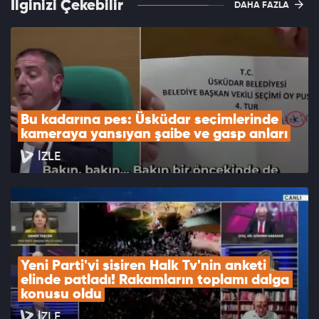
İlginizi Çekebilir
DAHA FAZLA
Bu kadarına pes: Üsküdar seçimlerinde 
kameraya yansıyan şaibe ve gasp anları
İZLE
Yeni Parti'yi şişiren Halk Tv'nin anketi 
elinde patladı! Rakamların toplamı dalga 
konusu oldu
İZLE