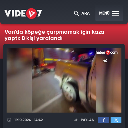
MENÜ
ARA
Van'da köpeğe çarpmamak için kaza
yaptı: 8 kişi yaralandı
19.10.2024
14:42
PAYLAŞ