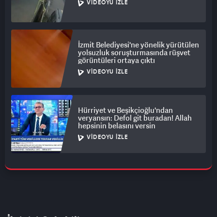
VIDEOYU İZLE
İzmit Belediyesi'ne yönelik yürütülen
yolsuzluk soruşturmasında rüşvet
görüntüleri ortaya çıktı
VIDEOYU İZLE
Hürriyet ve Beşikçioğlu'ndan
veryansın: Defol git buradan! Allah
hepsinin belasını versin
VIDEOYU İZLE