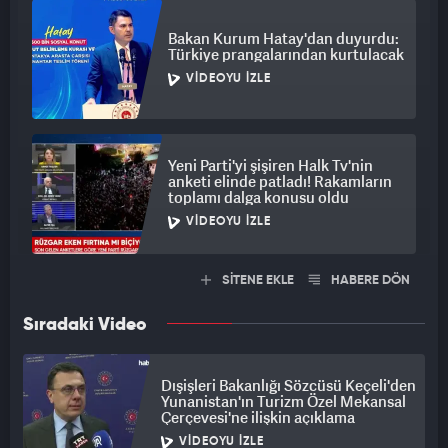
Bakan Kurum Hatay'dan duyurdu:
Türkiye prangalarından kurtulacak
VIDEOYU İZLE
Yeni Parti'yi şişiren Halk Tv'nin
anketi elinde patladı! Rakamların
toplamı dalga konusu oldu
VIDEOYU İZLE
SİTENE EKLE
HABERE DÖN
Sıradaki Video
Dışişleri Bakanlığı Sözcüsü Keçeli'den
Yunanistan'ın Turizm Özel Mekansal
Çerçevesi'ne ilişkin açıklama
VIDEOYU İZLE