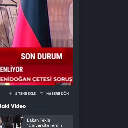
SİTENE EKLE
HABERE DÖN
daki Video
Bakan Tekin
"Üniversite Tercih