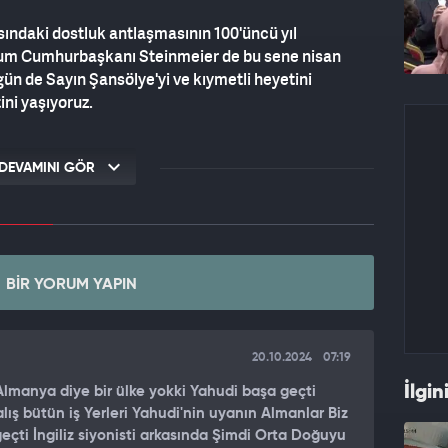
ındaki dostluk antlaşmasının 100'üncü yıl
um Cumhurbaşkanı Steinmeier de bu sene nisan
ugün de Sayın Şansölye'yi ve kıymetli heyetini
ni yaşıyoruz.
üyük devlet arasında olabilecek her alanda yoğun
lerimiz arasında gerçekleşen üst düzeyli ziyaretler
DEVAMINI GÖR
kilerin lokomotifi beşeri bağlarımız ve ortak
u 3,5 milyonu geçen Türk toplumu yaşıyor. Her yıl
t ziyaret ediyor. Tabii biz bu sayının daha da
BIR YORUM YAPIN
ını temenni ediyoruz. Bugünkü görüşmelerimizi bu
20.10.2024
07:19
elerimiz arasındaki ilişkileri tüm boyutlarıyla
retimiz 50 milyar dolara ulaştı. Hedefimiz ise 60
İlgin
lmanya diye bir ülke yokki Yahudi başa geçti
çekleştirmek için gayretlerimizi artırmış
lış bütün iş Yerleri Yahudi'nin uyanın Almanlar Biz
eçti İngiliz siyonisti arkasında Şimdi Orta Doğuyu