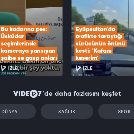
 Özel Mekansal Çerçevesi'ne ilişkin açıklama
EOYU İZLE
Bu kadarına pes: 
Eyüpsultan'da 
Üsküdar 
trafikte tartıştığı 
seçimlerinde 
sürücünün önünü 
kameraya yansıyan 
kesti: 'Kafanı 
şaibe ve gasp anları
keserim'
İZLE
İZLE
'de daha fazlasını keşfet
DÜNYA
SAĞLIK
SPOR