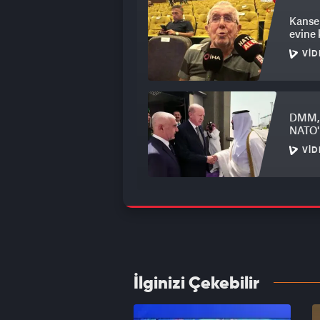
Kanser
evine
VID
DMM, 
NATO'n
VID
Mender
Beledi
VID
İlginizi Çekebilir
Dışişl