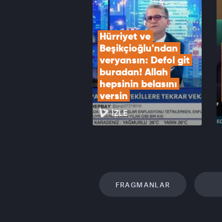
Turizm
VID
Hürriyet ve 
Beşikçioğlu'ndan 
veryansın: Defol git 
buradan! Allah 
hepsinin belasını 
versin
İZLE
FRAGMANLAR