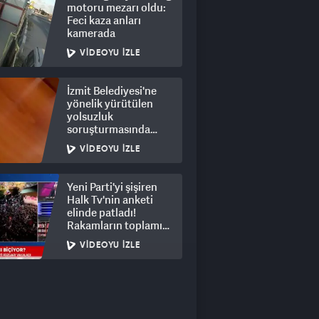
motoru mezarı oldu:
Feci kaza anları
kamerada
VIDEOYU İZLE
İzmit Belediyesi'ne
yönelik yürütülen
yolsuzluk
soruşturmasında
rüşvet görüntüleri
VIDEOYU İZLE
ortaya çıktı
Yeni Parti'yi şişiren
Halk Tv'nin anketi
elinde patladı!
Rakamların toplamı
dalga konusu oldu
VIDEOYU İZLE