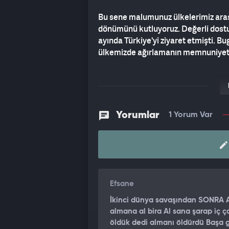
Bu sene malumunuz ülkelerimiz aras
dönümünü kutluyoruz. Değerli dost
ayında Türkiye'yi ziyaret etmişti. B
ülkemizde ağırlamanın memnuniyeti
NATO müttefikimiz Almanya ile iki b
ilişkilere sahibiz. Son dönemde ülke
bu durumun açık tezahürüdür. Bu iliş
menfaatlerimizdir. Almanya'da nüfus
Yorumlar
1 Yorum Var
ülkemizi 6 milyonun aşkın Alman turis
artmasını temenni ediyoruz.
HEDEF 60 MİLYAR DOLAR
Tabii biz bu sayının daha da artmas
Efsane
zengin gündem üzerine inşa ettik. Ülk
kapsamlı şekilde ele aldık. İkili tica
İkinci dünya savaşından SONRA A
milyar dolara ulaşmak. Bu hedefi ger
almana al bira Al sana şarap iç ça
bulunuyoruz.
öldük dedi almanı öldürdü Başa g