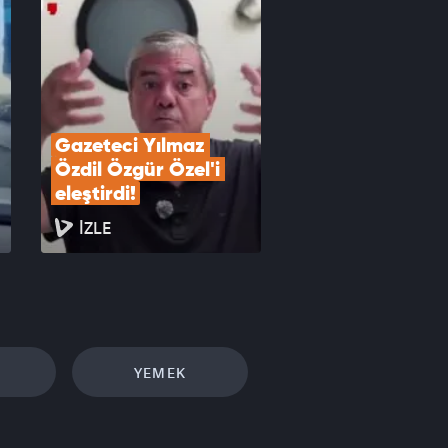
Gazeteci Yılmaz 
Özdil Özgür Özel'i 
eleştirdi!
İZLE
YEMEK