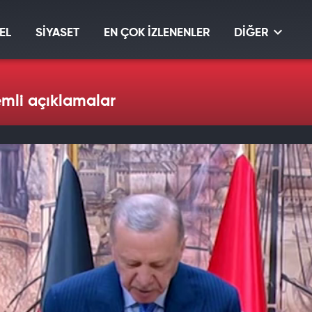
EL
SİYASET
EN ÇOK İZLENENLER
DİĞER
mli açıklamalar