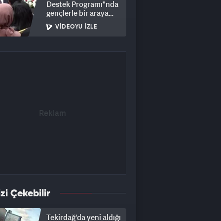
Destek Programı"nda
gençlerle bir araya
geldi
VIDEOYU İZLE
izi Çekebilir
Tekirdağ'da yeni aldığı