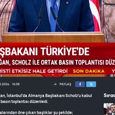
10.2024
16:38
PAYLAŞ
n, İstanbul'da Almanya Başbakanı Scholz'u kabul
Sıra
 basın toplantısı düzenledi.
arından öne çıkan başlıklar şu şekilde;