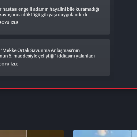
 hastası engelli adamın hayalini bile kuramadığı
 kavuşunca döktüğü gözyaşı duygulandırdı
EOYU İZLE
"Mekke Ortak Savunma Anlaşması'nın
un 5. maddesiyle çeliştiği" iddiasını yalanladı
EOYU İZLE
es Belediyesi soruşturmasında kritik karar:
ye Başkanı İlkay Çiçek tutuklandı
EOYU İZLE
eri Bakanlığı Sözcüsü Keçeli'den Yunanistan'ın