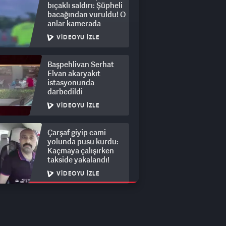
bıçaklı saldırı: Şüpheli
bacağından vuruldu! O
anlar kamerada
VIDEOYU İZLE
Başpehlivan Serhat
Elvan akaryakıt
istasyonunda
darbedildi
VIDEOYU İZLE
Çarşaf giyip cami
yolunda pusu kurdu:
Kaçmaya çalışırken
takside yakalandı!
VIDEOYU İZLE