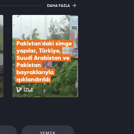
DAHA FAZLA
Pakistan'daki simge 
yapılar, Türkiye, 
Suudi Arabistan ve 
Pakistan 
bayraklarıyla 
ışıklandırıldı
İZLE
YEMEK