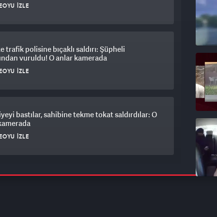
EOYU İZLE
e trafik polisine bıçaklı saldırı: Şüpheli
ından vuruldu! O anlar kamerada
EOYU İZLE
iyeyi bastılar, sahibine tekme tokat saldırdılar: O
 kamerada
EOYU İZLE
f giyip cami yolunda pusu kurdu: Kaçmaya
rken takside yakalandı!
EOYU İZLE