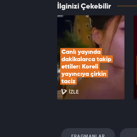
İlginizi Çekebilir
Organi
yakal
VID
Canlı yayında 
dakikalarca takip 
ettiler: Koreli 
yayıncıya çirkin 
taciz
İZLE
FRAGMANLAR