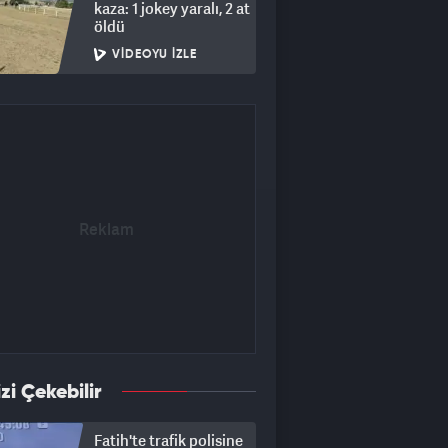
kaza: 1 jokey yaralı, 2 at
öldü
VIDEOYU İZLE
izi Çekebilir
Fatih'te trafik polisine