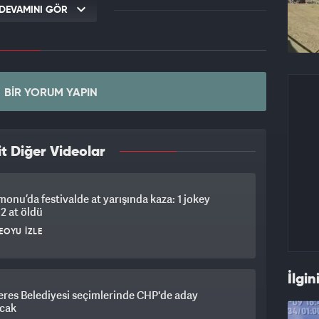
DEVAMINI GÖR
BIR YORUM YAPIN
t Diğer Videolar
onu’da festivalde at yarışında kaza: 1 jokey
 2 at öldü
EOYU İZLE
İlgin
res Belediyesi seçimlerinde CHP'de aday
acak