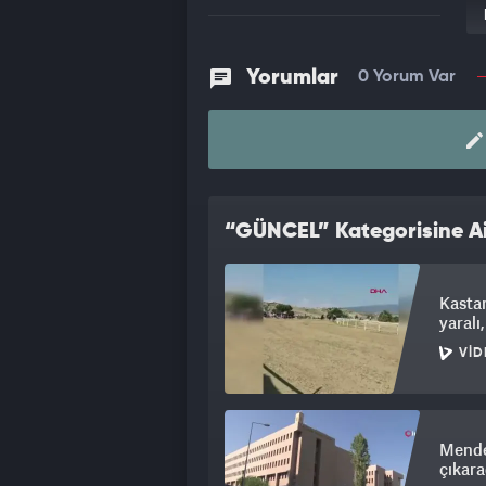
Yorumlar
0 Yorum Var
“GÜNCEL” Kategorisine Ai
Kastam
yaralı,
VID
Mende
çıkar