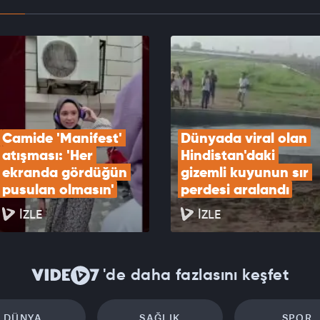
ze suç şüphelisine sınırda kıskaç: Tır kasasında
andı
EOYU İZLE
Camide 'Manifest' 
Dünyada viral olan 
atışması: 'Her 
Hindistan'daki 
ekranda gördüğün 
gizemli kuyunun sır 
pusulan olmasın'
perdesi aralandı
İZLE
İZLE
'de daha fazlasını keşfet
DÜNYA
SAĞLIK
SPOR