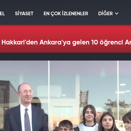
EL
SİYASET
EN ÇOK İZLENENLER
DİĞER
Hakkari'den Ankara'ya gelen 10 öğrenci Anıt