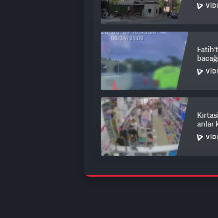
VID
Fatih't
bacağ
VID
Kırtas
anlar
VID
Çarşa
çalışı
VID