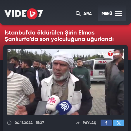
MENÜ
ARA
İstanbul'da öldürülen Şirin Elmas
Şanlıurfa'da son yolculuğuna uğurlandı
04.11.2024
15:27
PAYLAŞ