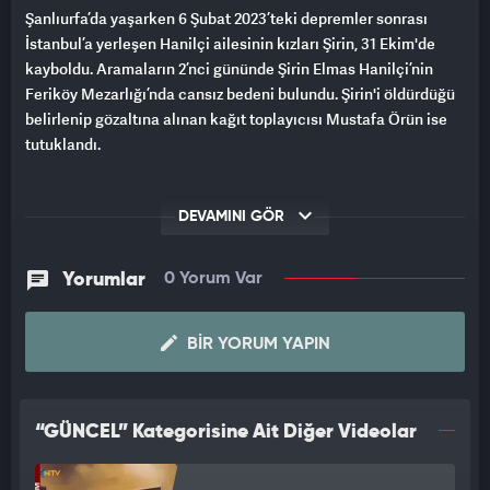
Şanlıurfa’da yaşarken 6 Şubat 2023’teki depremler sonrası
İstanbul’a yerleşen Hanilçi ailesinin kızları Şirin, 31 Ekim'de
kayboldu. Aramaların 2’nci gününde Şirin Elmas Hanilçi’nin
Feriköy Mezarlığı’nda cansız bedeni bulundu. Şirin'i öldürdüğü
belirlenip gözaltına alınan kağıt toplayıcısı Mustafa Örün ise
tutuklandı.
DEVAMINI GÖR
Yorumlar
0 Yorum Var
BIR YORUM YAPIN
“GÜNCEL” Kategorisine Ait Diğer Videolar