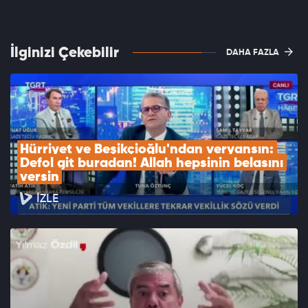
İlginizi Çekebilir
DAHA FAZLA
Hürriyet ve Beşikçioğlu'ndan veryansın: 
Defol git buradan! Allah hepsinin belasını 
versin
İZLE