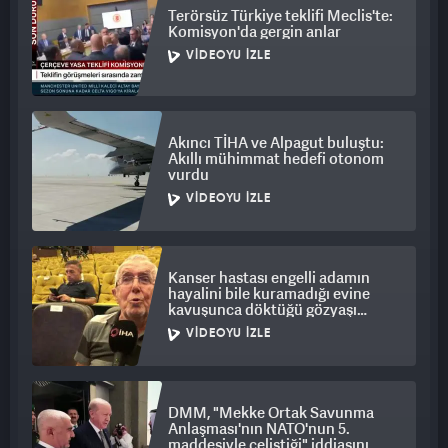
Terörsüz Türkiye teklifi Meclis'te:
Komisyon'da gergin anlar
VIDEOYU İZLE
Akıncı TİHA ve Alpagut buluştu:
Akıllı mühimmat hedefi otonom
vurdu
VIDEOYU İZLE
Kanser hastası engelli adamın
hayalini bile kuramadığı evine
kavuşunca döktüğü gözyaşı
duygulandırdı
VIDEOYU İZLE
DMM, "Mekke Ortak Savunma
Anlaşması'nın NATO'nun 5.
maddesiyle çeliştiği" iddiasını