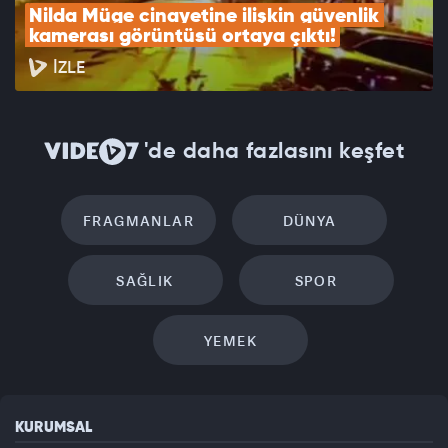
Nilda Müge cinayetine ilişkin güvenlik 
kamerası görüntüsü ortaya çıktı!
İZLE
'de daha fazlasını keşfet
FRAGMANLAR
DÜNYA
SAĞLIK
SPOR
YEMEK
KURUMSAL