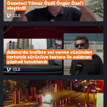
Gazeteci Yılmaz Özdil Özgür Özel'i 
eleştirdi!
İZLE
Adana'da trafikte yol verme yüzünden 
tartıştığı sürücüye testere ile saldıran 
şüpheli tutuklandı
İZLE