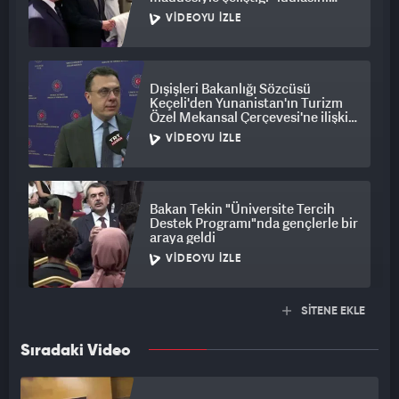
yalanladı
VIDEOYU İZLE
Dışişleri Bakanlığı Sözcüsü
Keçeli'den Yunanistan'ın Turizm
Özel Mekansal Çerçevesi'ne ilişkin
açıklama
VIDEOYU İZLE
Bakan Tekin "Üniversite Tercih
Destek Programı"nda gençlerle bir
araya geldi
VIDEOYU İZLE
SİTENE EKLE
Sıradaki Video