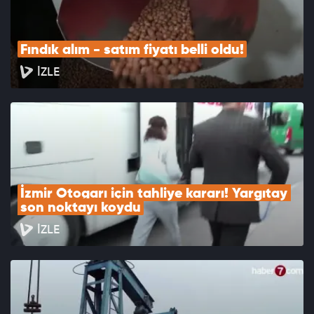
Fındık alım - satım fiyatı belli oldu!
İZLE
İzmir Otogarı için tahliye kararı! Yargıtay 
son noktayı koydu
İZLE