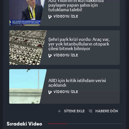
Aziz Yıldırım'ın kızı hakkında
paylaşım yapan şahıs için
tutuklama talebi!
VIDEOYU İZLE
Şehri park krizi vurdu: Araç var,
yer yok İstanbulluların otopark
çilesi bitmek bilmiyor
VIDEOYU İZLE
ABD için kritik istihdam verisi
açıklandı
VIDEOYU İZLE
SİTENE EKLE
HABERE DÖN
Sıradaki Video