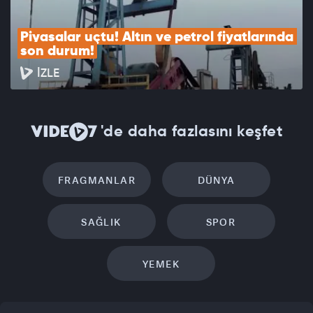
Piyasalar uçtu! Altın ve petrol fiyatlarında 
son durum!
İZLE
'de daha fazlasını keşfet
FRAGMANLAR
DÜNYA
SAĞLIK
SPOR
YEMEK