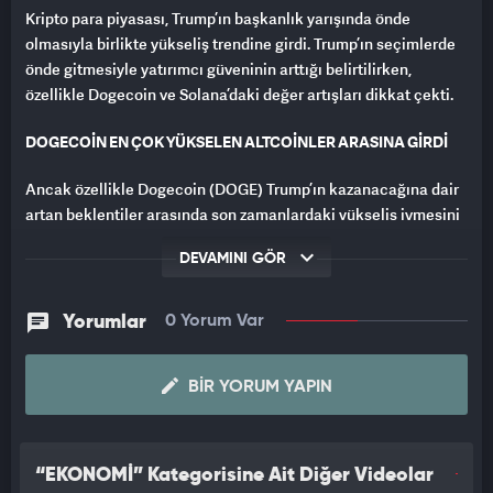
Kripto para piyasası, Trump’ın başkanlık yarışında önde
olmasıyla birlikte yükseliş trendine girdi. Trump’ın seçimlerde
önde gitmesiyle yatırımcı güveninin arttığı belirtilirken,
özellikle Dogecoin ve Solana’daki değer artışları dikkat çekti.
DOGECOİN EN ÇOK YÜKSELEN ALTCOİNLER ARASINA GİRDİ
Ancak özellikle Dogecoin (DOGE) Trump’ın kazanacağına dair
artan beklentiler arasında son zamanlardaki yükseliş ivmesini
devam ettirerek yüzde 25 yükseldi ve 0,2 dolar fiyat seviyesini
DEVAMINI GÖR
aştı.
DOGECOİN'DE 7 AYIN EN YÜKSEK SEVİYESİ
Yorumlar
0 Yorum Var
DOGE, ABD Seçim Günü’nde 0,2 dolara fırlayarak 7 ayın en
yüksek seviyesine ulaştı.
BIR YORUM YAPIN
DOGE, 0,2073 dolardan işlem görmeye devam ediyor.
“EKONOMİ” Kategorisine Ait Diğer Videolar