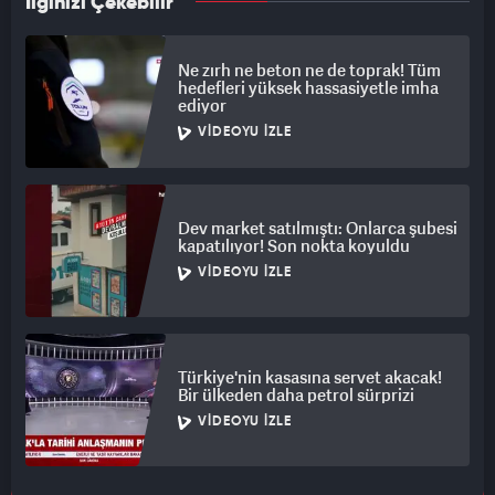
İlginizi Çekebilir
Ne zırh ne beton ne de toprak! Tüm
hedefleri yüksek hassasiyetle imha
ediyor
VIDEOYU İZLE
Dev market satılmıştı: Onlarca şubesi
kapatılıyor! Son nokta koyuldu
VIDEOYU İZLE
Türkiye'nin kasasına servet akacak!
Bir ülkeden daha petrol sürprizi
VIDEOYU İZLE