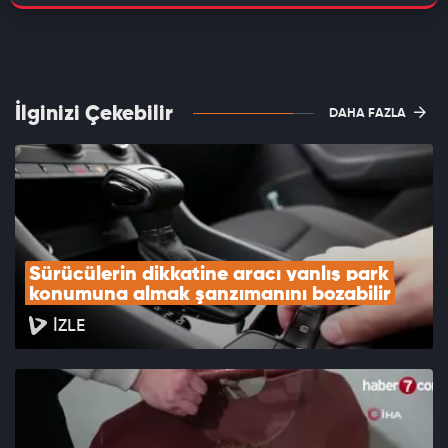
İlginizi Çekebilir
DAHA FAZLA
Sürücülerin dikkatine aracı yanlış park 
konumuna almak şanzımanını bozabilir
İZLE