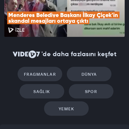
Menderes Belediye Başkanı İlkay Çiçek'in 
skandal mesajları ortaya çıktı
İZLE
'de daha fazlasını keşfet
FRAGMANLAR
DÜNYA
SAĞLIK
SPOR
YEMEK