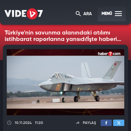
MENÜ
ARA
Türkiye'nin savunma alanındaki atılımı
istihbarat raporlarına yansıdı!İşte haberin
detayları...
10.11.2024
11:20
PAYLAŞ