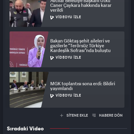
Avcılar Belediye Başkanı Utku
Caner Çaykara hakkında karar
verildi
VIDEOYU İZLE
Bakan Göktaş şehit aileleri ve
gazilerle “Terörsüz Türkiye
Kardeşlik Sofrası”nda buluştu
VIDEOYU İZLE
MGK toplantısı sona erdi: Bildiri
yayımlandı
VIDEOYU İZLE
SİTENE EKLE
HABERE DÖN
Sıradaki Video