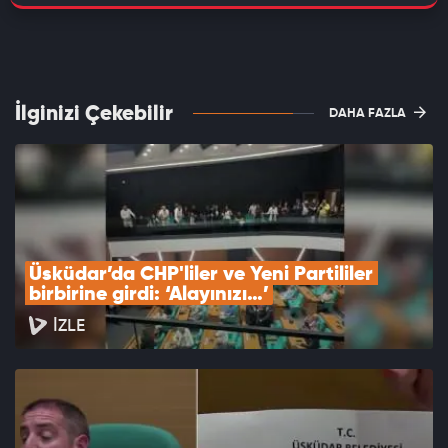
İlginizi Çekebilir
DAHA FAZLA
Üsküdar’da CHP'liler ve Yeni Partililer 
birbirine girdi: ‘Alayınızı…’
İZLE