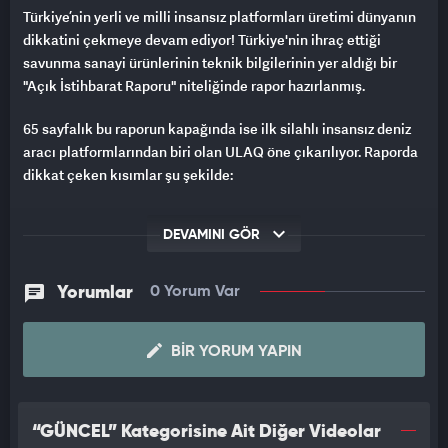
Türkiye’nin yerli ve milli insansız platformları üretimi dünyanın
dikkatini çekmeye devam ediyor! Türkiye'nin ihraç ettiği
savunma sanayi ürünlerinin teknik bilgilerinin yer aldığı bir
"Açık İstihbarat Raporu" niteliğinde rapor hazırlanmış.
65 sayfalık bu raporun kapağında ise ilk silahlı insansız deniz
aracı platformlarından biri olan ULAQ öne çıkarılıyor. Raporda
dikkat çeken kısımlar şu şekilde:
“Tarihsel olarak Türk savunma sanayii, özellikle Amerika
DEVAMINI GÖR
Birleşik Devletleri ve Avrupa’dan ithal edilen teknoloji ve
sistemlere büyük ölçüde bağımlı olmuştur. Bu bağımlılık,
stratejik ekipman teslimatlarının askıya alınabildiği veya
Yorumlar
0 Yorum Var
geciktirilebildiği diplomatik gerginlik dönemlerinde özellikle
sorunlu hale gelmiştir. Bu durum karşısında 2000’li yıllarda
BIR YORUM YAPIN
Türkiye, araştırma ve geliştirme (AR-GE), eğitim ve endüstriyel
altyapıya yapılan büyük yatırımlar da dahil olmak üzere kendi
savunma yeteneklerini geliştirmeye yönelik geniş bir programı
konsolide etti.
“GÜNCEL” Kategorisine Ait Diğer Videolar