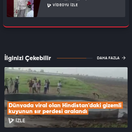
VIDEOYU İZLE
İlginizi Çekebilir
DAHA FAZLA
Dünyada viral olan Hindistan'daki gizemli 
kuyunun sır perdesi aralandı
İZLE