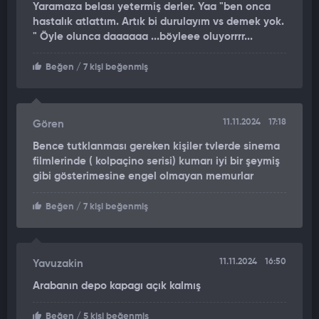
Yaramaza belası yetermiş derler. Yaa "ben onca
hastalık atlattım. Artık bi durulayım vs demek yok.
" Öyle olunca daaaaaa ...böyleee oluyorrrr...
Beğen
/ 7 kişi beğenmiş
11.11.2024
17:18
Gören
Bence tutklanması gereken kişiler tvlerde sinema
filmlerinde ( kolpaçino serisi) kumarı iyi bir şeymiş
gibi gösterimesine engel olmayan memurlar
Beğen
/ 7 kişi beğenmiş
11.11.2024
16:50
Yavuzakin
Arabanın depo kapagı açık kalmış
Beğen
/ 5 kişi beğenmiş