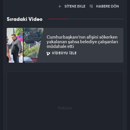
SİTENE EKLE
HABERE DÖN
Sıradaki Video
Cumhurbaşkanı'nın afişini sökerken
yakalanan şahsa belediye çalışanları
müdahale etti
VIDEOYU İZLE