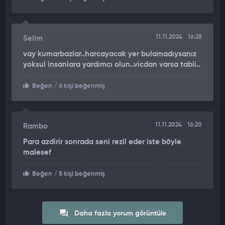
11.11.2024
16:28
Selim
vay kumarbazlar..harcayacak yer bulamadıysanız
yoksul insanlara yardımcı olun..vicdan varsa tabii..
Beğen
/ 6 kişi beğenmiş
11.11.2024
16:20
Rambo
Para azdirir sonrada seni rezil eder iste bőyle
malesef
Beğen
/ 5 kişi beğenmiş
Daha fazla yorum görüntüle