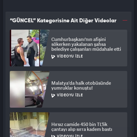
“GÜNCEL” Kategorisine Ait Diğer Videolar
Cumhurbaşkanı'nın afişini
sökerken yakalanan şahsa
belediye çalışanları müdahale etti
VIDEOYU İZLE
Malatya'da halk otobüsünde
yumruklar konuştu!
VIDEOYU İZLE
Hırsız camide 450 bin TL'lik
çantayı alıp sırra kadem bastı
VIDEOYU İZLE