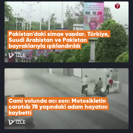
Pakistan'daki simge yapılar, Türkiye, 
Suudi Arabistan ve Pakistan 
bayraklarıyla ışıklandırıldı
İZLE
Cami yolunda acı son: Motosikletin 
çarptığı 78 yaşındaki adam hayatını 
kaybetti
İZLE