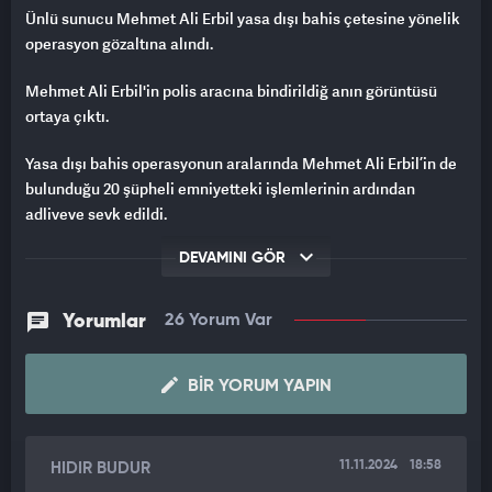
Ünlü sunucu Mehmet Ali Erbil yasa dışı bahis çetesine yönelik
operasyon gözaltına alındı.
Mehmet Ali Erbil'in polis aracına bindirildiğ anın görüntüsü
ortaya çıktı.
Yasa dışı bahis operasyonun aralarında Mehmet Ali Erbil’in de
bulunduğu 20 şüpheli emniyetteki işlemlerinin ardından
adliyeye sevk edildi.
DEVAMINI GÖR
Yorumlar
26 Yorum Var
BIR YORUM YAPIN
11.11.2024
18:58
HIDIR BUDUR