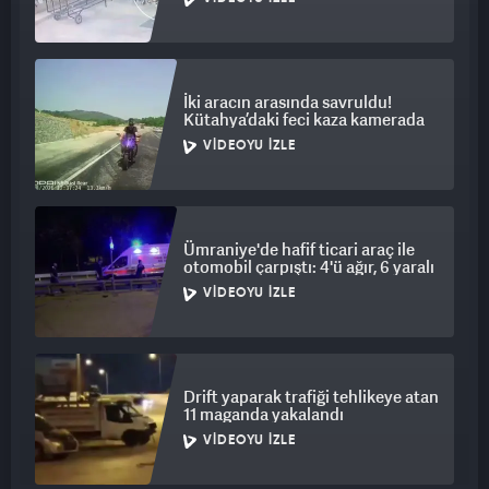
İki aracın arasında savruldu!
Kütahya’daki feci kaza kamerada
VIDEOYU İZLE
Ümraniye'de hafif ticari araç ile
otomobil çarpıştı: 4'ü ağır, 6 yaralı
VIDEOYU İZLE
Drift yaparak trafiği tehlikeye atan
11 maganda yakalandı
VIDEOYU İZLE