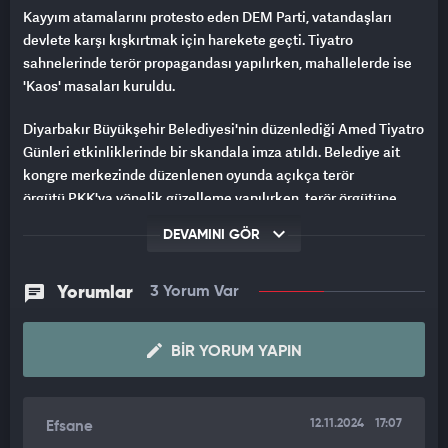
Kayyım atamalarını protesto eden DEM Parti, vatandaşları
devlete karşı kışkırtmak için harekete geçti. Tiyatro
sahnelerinde terör propagandası yapılırken, mahallelerde ise
'Kaos' masaları kuruldu.
Diyarbakır Büyükşehir Belediyesi'nin düzenlediği Amed Tiyatro
Günleri etkinliklerinde bir skandala imza atıldı. Belediye ait
kongre merkezinde düzenlenen oyunda açıkça terör
örgütü PKK'ya yönelik güzelleme yapılırken, terör örgütüne
katılımın özendirildiği tiyatro oyununda sahneye çıkan
DEVAMINI GÖR
oyuncular terörist kıyafetleri giydi.
Yorumlar
3 Yorum Var
BIR YORUM YAPIN
12.11.2024
17:07
Efsane