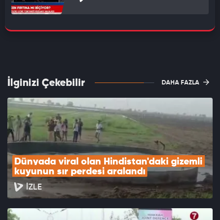
İlginizi Çekebilir
DAHA FAZLA
Dünyada viral olan Hindistan'daki gizemli 
kuyunun sır perdesi aralandı
İZLE