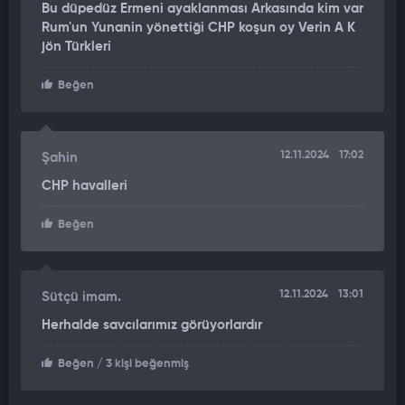
Bu düpedüz Ermeni ayaklanması Arkasında kim var
Rum'un Yunanin yönettiği CHP koşun oy Verin A K
jön Türkleri
Beğen
12.11.2024
17:02
Şahin
CHP havalleri
Beğen
12.11.2024
13:01
Sütçü imam.
Herhalde savcılarımız görüyorlardır
Beğen
/ 3 kişi beğenmiş