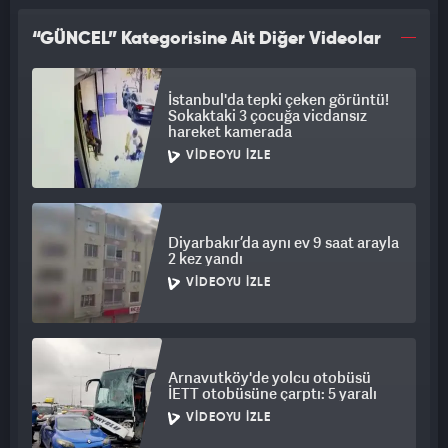
“GÜNCEL” Kategorisine Ait Diğer Videolar
İstanbul'da tepki çeken görüntü!
Sokaktaki 3 çocuğa vicdansız
hareket kamerada
VIDEOYU İZLE
Diyarbakır’da aynı ev 9 saat arayla
2 kez yandı
VIDEOYU İZLE
Arnavutköy'de yolcu otobüsü
İETT otobüsüne çarptı: 5 yaralı
VIDEOYU İZLE