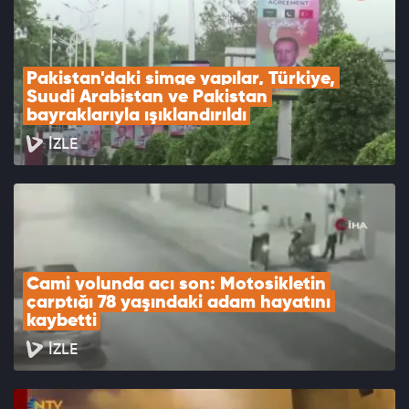
Pakistan'daki simge yapılar, Türkiye, 
Suudi Arabistan ve Pakistan 
bayraklarıyla ışıklandırıldı
İZLE
Cami yolunda acı son: Motosikletin 
çarptığı 78 yaşındaki adam hayatını 
kaybetti
İZLE