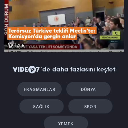
Terörsüz Türkiye teklifi Meclis'te: 
Komisyon'da gergin anlar
İZLE
'de daha fazlasını keşfet
FRAGMANLAR
DÜNYA
SAĞLIK
SPOR
YEMEK