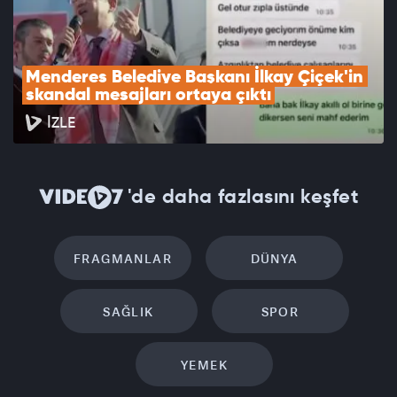
Menderes Belediye Başkanı İlkay Çiçek'in 
skandal mesajları ortaya çıktı
İZLE
'de daha fazlasını keşfet
FRAGMANLAR
DÜNYA
SAĞLIK
SPOR
YEMEK