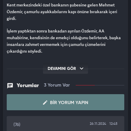
Kent merkezindeki özel bankanın şubesine gelen Mehmet
Özdemir, çamurlu ayakkabılarını kapı önüne bırakarak içeri
girdi.
İşlem yaptıktan sonra bankadan ayrılan Özdemir, AA
muhabirine, kendisinin de emekçi olduğunu belirterek, başka
insanlara zahmet vermemek için çamurlu çizmelerini
çıkardığını söyledi.
Kilis Belediyesi Park ve Bahçeler Müdürlüğünde çalıştığını
DEVAMINI GÖR
belirten Özdemir, "Bankadan para çekmem gerekiyordu.
Çizmem de çok çamur olduğu için dışarıda çıkartarak bankaya
girdim. İçerisi çok temizdi kirlensin istemedim." dedi.
Yorumlar
3 Yorum Var
BIR YORUM YAPIN
26.11.2024
12:45
(76)