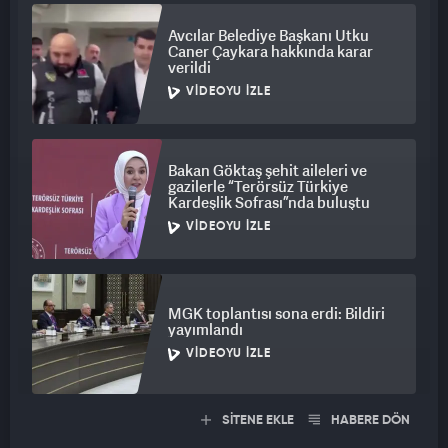
Avcılar Belediye Başkanı Utku
Caner Çaykara hakkında karar
verildi
VIDEOYU İZLE
Bakan Göktaş şehit aileleri ve
gazilerle “Terörsüz Türkiye
Kardeşlik Sofrası”nda buluştu
VIDEOYU İZLE
MGK toplantısı sona erdi: Bildiri
yayımlandı
VIDEOYU İZLE
SİTENE EKLE
HABERE DÖN