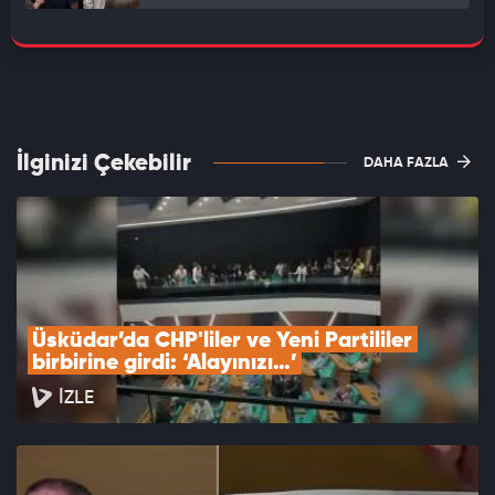
İlginizi Çekebilir
DAHA FAZLA
Üsküdar’da CHP'liler ve Yeni Partililer 
birbirine girdi: ‘Alayınızı…’
İZLE