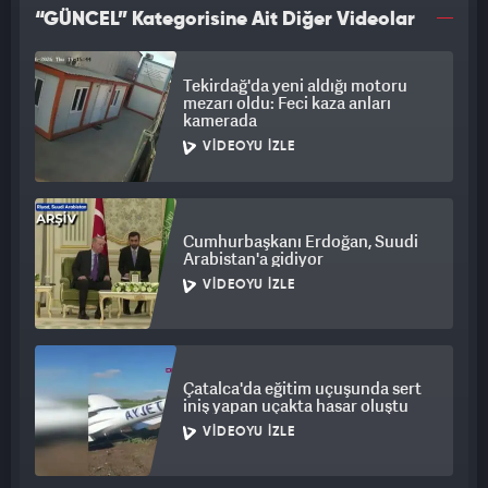
“GÜNCEL” Kategorisine Ait Diğer Videolar
Tekirdağ'da yeni aldığı motoru
mezarı oldu: Feci kaza anları
kamerada
VIDEOYU İZLE
Cumhurbaşkanı Erdoğan, Suudi
Arabistan'a gidiyor
VIDEOYU İZLE
Çatalca'da eğitim uçuşunda sert
iniş yapan uçakta hasar oluştu
VIDEOYU İZLE