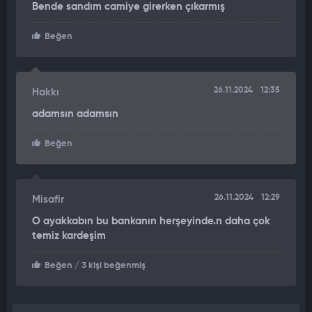
Bende sandım camiye girerken çıkarmış
Beğen
26.11.2024
12:35
Hakkı
adamsın adamsın
Beğen
26.11.2024
12:29
Misafir
O ayakkabın bu bankanın herşeyinde.n daha çok
temiz kardeşim
Beğen
/ 3 kişi beğenmiş