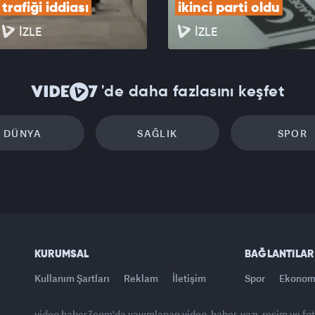
trafiği iddiası
ikinci parti oldu
İZLE
İZLE
'de daha fazlasını keşfet
DÜNYA
SAĞLIK
SPOR
KURUMSAL
BAĞLANTILAR
Kullanım Şartları
Reklam
İletişim
Spor
Ekonom
video.haber7.com'da yayımlanan video, haber, yazı, resim ve fo