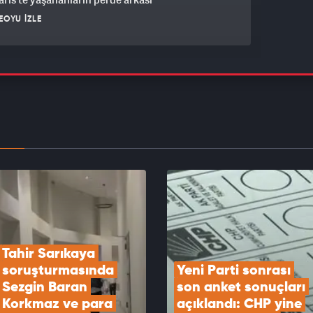
EOYU İZLE
deri Devlet Bahçeli Demirtaş ve Öcalan
nda açıklamalarda bulundu
EOYU İZLE
arti sonrası son anket sonuçları açıklandı: CHP
kinci parti oldu
EOYU İZLE
Tahir Sarıkaya 
soruşturmasında 
Yeni Parti sonrası 
Sezgin Baran 
son anket sonuçları 
Korkmaz ve para 
açıklandı: CHP yine 