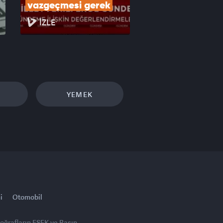
vazgeçmesi gerek
İZLE
YEMEK
i
Otomobil
toğrafların FSEK ve Basın