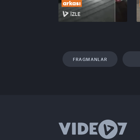
arkası
İZLE
FRAGMANLAR