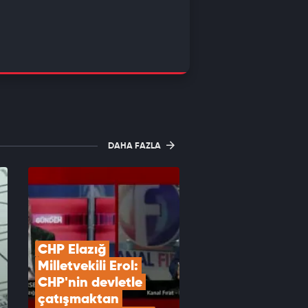
DAHA FAZLA
CHP Elazığ 
Milletvekili Erol: 
CHP'nin devletle 
çatışmaktan 