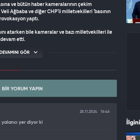
sına ve bütün haber kameralarının çekim
li Ağbaba ve diğer CHP’li milletvekilleri ‘basının
provokasyon yaptı.
ını atarken bile kameralar ve bazı milletvekilleri ile
 devam etti.
DEVAMINI GÖR
BIR YORUM YAPIN
28.11.2024
16:46
İlgin
yalancı yer diyor ki