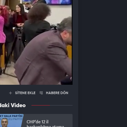
SİTENE EKLE
HABERE DÖN
daki Video
CHP’de 12 il
başkanlığına atama