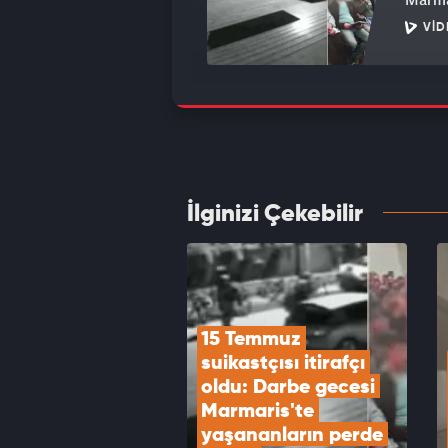
VID
MHP li
hakkı
VID
İlginizi Çekebilir
Yeni P
yine i
VID
15 Temmuz 
suikastçısı itirafçı 
oldu: Darbe gecesi 
Marmaris'te 
yaşananların perde 