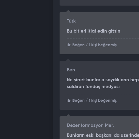
Türk
Bu bitleri itlaf edin gitsin
Beğen
/ 1 kişi beğenmiş
Ben
Ne şirret bunlar o saydıkların he
saldıran fondaş medyası
Beğen
/ 1 kişi beğenmiş
Dezenformasyon Mer.
Bunların eski başkanı da üzerin