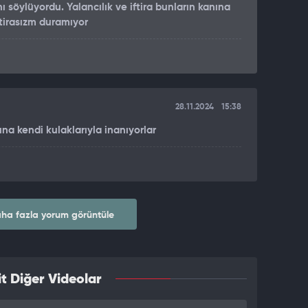
 söylüyordu. Yalancılık ve iftira bunların kanına
iftirasızm duramıyor
28.11.2024
15:38
ına kendi kulaklarıyla inanıyorlar
ha fazla yorum görüntüle
t Diğer Videolar