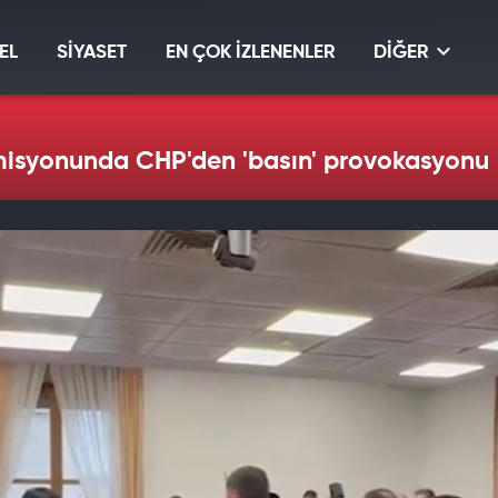
EL
SİYASET
EN ÇOK İZLENENLER
DİĞER
isyonunda CHP'den 'basın' provokasyonu