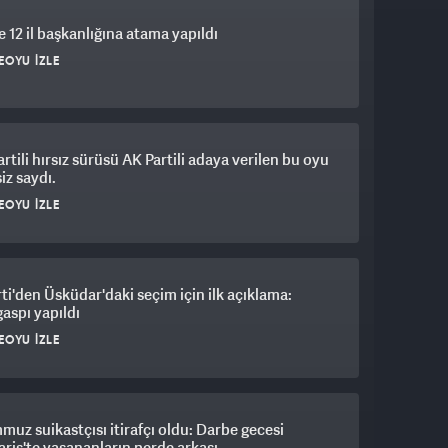
 12 il başkanlığına atama yapıldı
EOYU İZLE
artili hırsız sürüsü AK Partili adaya verilen bu oyu
iz saydı.
EOYU İZLE
ti'den Üsküdar'daki seçim için ilk açıklama:
gaspı yapıldı
EOYU İZLE
muz suikastçısı itirafçı oldu: Darbe gecesi
is'te yaşananların perde arkası