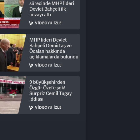
sürecinde MHP lideri
Devlet Bahçeli ilk
imzayı attı
VIDEOYU İZLE
MHP lideri Devlet
Bahçeli Demirtaş ve
Öcalan hakkında
açıklamalarda bulundu
VIDEOYU İZLE
9 büyükşehirden
Özgür Özel’e şok!
Sürpriz Cemil Tugay
iddiası
VIDEOYU İZLE