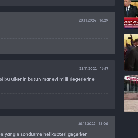
28.11.2024
16:29
28.11.2024
16:17
psi bu ülkenin bütün manevi milli değerlerine
28.11.2024
16:08
den yangın söndürme helikopteri geçerken