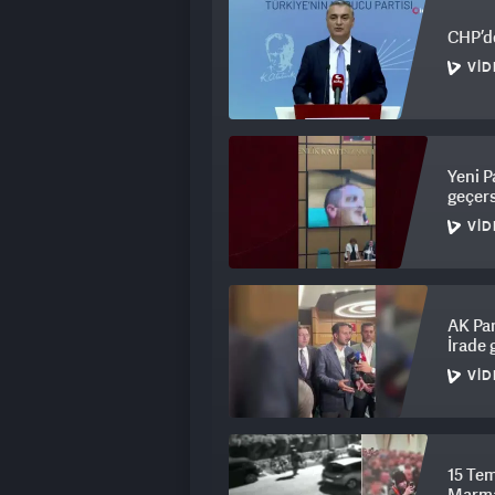
CHP’de
VID
Yeni P
geçers
VID
AK Par
İrade 
VID
15 Tem
Marmar