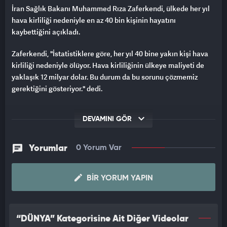
İran Sağlık Bakanı Muhammed Rıza Zaferkendi, ülkede her yıl
hava kirliliği nedeniyle en az 40 bin kişinin hayatını
kaybettiğini açıkladı.
Zaferkendi, "İstatistiklere göre, her yıl 40 bine yakın kişi hava
kirliliği nedeniyle ölüyor. Hava kirliliğinin ülkeye maliyeti de
yaklaşık 12 milyar dolar. Bu durum da bu sorunu çözmemiz
gerektiğini gösteriyor." dedi.
DEVAMINI GÖR
Yorumlar
0 Yorum Var
BIR YORUM YAPIN
“DÜNYA” Kategorisine Ait Diğer Videolar