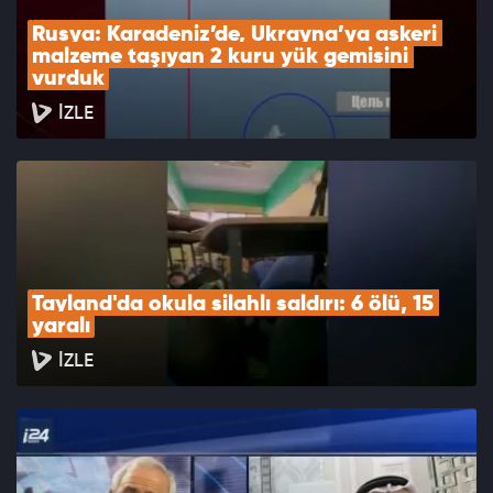
Rusya: Karadeniz’de, Ukrayna’ya askeri 
malzeme taşıyan 2 kuru yük gemisini 
vurduk
İZLE
Tayland'da okula silahlı saldırı: 6 ölü, 15 
yaralı
İZLE