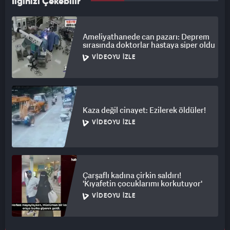
İlginizi Çekebilir
Ameliyathanede can pazarı: Deprem
sırasında doktorlar hastaya siper oldu
VIDEOYU İZLE
Kaza değil cinayet: Ezilerek öldüler!
VIDEOYU İZLE
Çarşaflı kadına çirkin saldırı!
'Kıyafetin çocuklarımı korkutuyor'
VIDEOYU İZLE