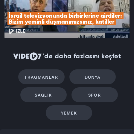
İsrail televizyonunda birbirlerine girdiler: 
Bizim yeminli düşmanımızsınız, katiller
İZLE
'de daha fazlasını keşfet
FRAGMANLAR
DÜNYA
SAĞLIK
SPOR
YEMEK