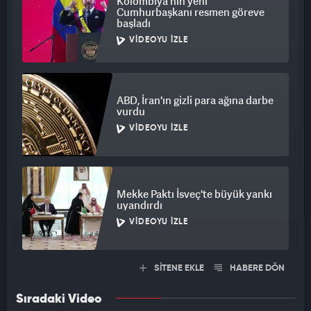
Kolombiya'nın yeni
Cumhurbaşkanı resmen göreve
başladı
VIDEOYU İZLE
ABD, İran'ın gizli para ağına darbe
vurdu
VIDEOYU İZLE
Mekke Paktı İsveç'te büyük yankı
uyandırdı
VIDEOYU İZLE
SİTENE EKLE
HABERE DÖN
Sıradaki Video