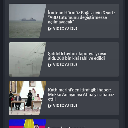
İran’dan Hürmüz Boğazı için 6 şart:
“ABD tutumunu değiştirmezse
açılmayacak”
VIDEOYU İZLE
Şiddetli tayfun Japonya'yı esir
aldı, 260 bin kişi tahliye edildi
VIDEOYU İZLE
Kathimerini'den itiraf gibi haber:
Mekke Anlaşması Atina'yı rahatsız
etti!
VIDEOYU İZLE