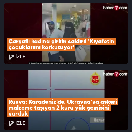
Çarşaflı kadına çirkin saldırı! 'Kıyafetin 
çocuklarımı korkutuyor'
İZLE
Rusya: Karadeniz’de, Ukrayna’ya askeri 
malzeme taşıyan 2 kuru yük gemisini 
vurduk
İZLE