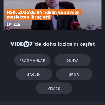
HSK, 2026'da 84 hakim ve savcıyı 
meslekten ihraç etti
İZLE
'de daha fazlasını keşfet
FRAGMANLAR
DÜNYA
SAĞLIK
SPOR
YEMEK