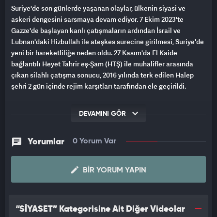
Suriye'de son günlerde yaşanan olaylar, ülkenin siyasi ve
askeri dengesini sarsmaya devam ediyor. 7 Ekim 2023'te
Gazze'de başlayan kanlı çatışmaların ardından İsrail ve
Lübnan'daki Hizbullah ile ateşkes sürecine girilmesi, Suriye'de
yeni bir hareketliliğe neden oldu. 27 Kasım'da El Kaide
bağlantılı Heyet Tahrir eş-Şam (HTŞ) ile muhalifler arasında
çıkan silahlı çatışma sonucu, 2016 yılında terk edilen Halep
şehri 2 gün içinde rejim karşıtları tarafından ele geçirildi.
Bu gelişmelerin ardından, Suriye Devlet Başkanı Beşar Esad'ın
DEVAMINI GÖR
Rusya'ya kaçtığına dair iddialar gündeme geldi. İngiliz basını,
Daily Mail gazetesi, Esad’ın Rusya'ya sığındığını öne sürerek,
Rus güçlerini komuta eden Korgeneral Sergey Kisel’in de
Yorumlar
0 Yorum Var
muhaliflerin başarısının ardından görevden alındığını duyurdu.
Haberde, Esad'ın ülkesindeki darbenin ardından büyük bir
BIR YORUM YAPIN
utanç kaynağı olarak gösterildiği ve Rusya'nın olaylara
hazırlıksız yakalandığı belirtildi.
Eski İngiliz istihbarat subayı Albay Philip Ingram, Rusya
“SİYASET” Kategorisine Ait Diğer Videolar
açısından durumun kötüye gittiğini ve bu gelişmelerin Rus ve