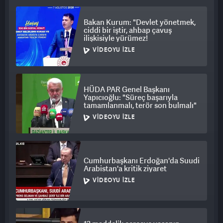
Suriyeli yetkililerin savunma zaafiyetlerini ortaya koyduğunu
Bakan Kurum: "Devlet yönetmek,
ifade etti. "Generallerin tek tek görevden alınması, Rusya'daki
ciddi bir iştir, ahbap çavuş
iç karışıklığın bir göstergesidir," diyen Ingram, muhaliflerin
ilişkisiyle yürümez!
saldırılarının hazırlıksız yakalanan güçler için büyük bir darbe
VIDEOYU İZLE
olduğunu belirtti.
ABD ise olaylarla bağlantısının olmadığını ve gelişmeleri uzak
HÜDA PAR Genel Başkanı
bir noktadan izlediğini açıkladı. Öte yandan, İran, ABD ve
Yapıcıoğlu: "Süreç başarıyla
İsrail’i suçlamaya devam ederek, bölgedeki karışıklıkların
tamamlanmalı, terör son bulmalı"
arkasında dış güçlerin olduğunu savundu. Suriye'de yaşanan
VIDEOYU İZLE
bu yeni gelişmeler, uluslararası kamuoyunda büyük yankı
uyandırmış durumda.
Cumhurbaşkanı Erdoğan'da Suudi
Arabistan'a kritik ziyaret
VIDEOYU İZLE