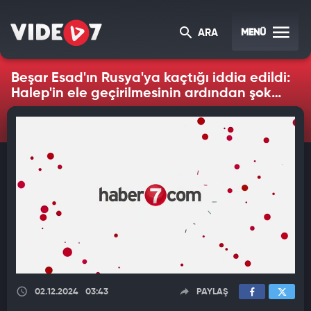
MENÜ
ARA
Beşar Esad'ın Rusya'ya kaçtığı iddia edildi:
Halep'in ele geçirilmesinin ardından şok
gelişmeler
02.12.2024
03:43
PAYLAŞ