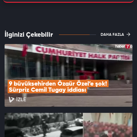
İlginizi Çekebilir
DAHA FAZLA
9 büyükşehirden Özgür Özel’e şok! 
Sürpriz Cemil Tugay iddiası
İZLE