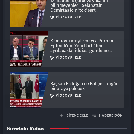
12 maddelik çerçeve yasanın
bilinmeyenleri: Selahattin
Demirtaş için 'tek' şart
VIDEOYU İZLE
Kamuoyu araştırmacısı Burhan
Eptemli'nin Yeni Parti'den
ayrılacaklar iddiası gündeme
bomba gibi düştü
VIDEOYU İZLE
Başkan Erdoğan ile Bahçeli bugün
bir araya gelecek
VIDEOYU İZLE
SİTENE EKLE
HABERE DÖN
Sıradaki Video