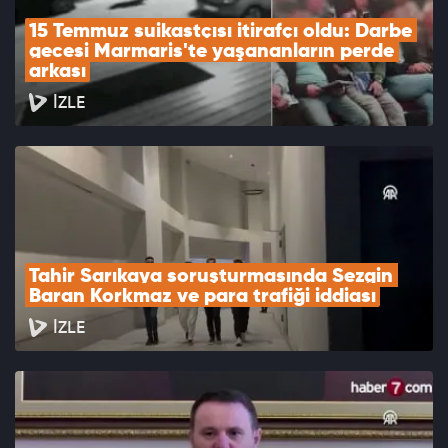
15 Temmuz suikastçısı itirafçı oldu: Darbe 
gecesi Marmaris'te yaşananların perde 
arkası
İZLE
Tahir Sarıkaya soruşturmasında Sezgin 
Baran Korkmaz ve para trafiği iddiası
İZLE