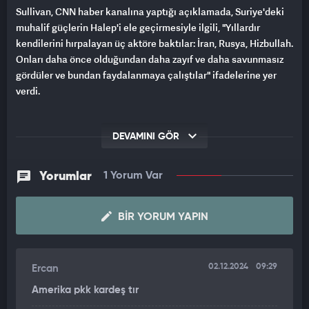
Sullivan, CNN haber kanalına yaptığı açıklamada, Suriye'deki
muhalif güçlerin Halep'i ele geçirmesiyle ilgili, "Yıllardır
kendilerini hırpalayan üç aktöre baktılar: İran, Rusya, Hizbullah.
Onları daha önce olduğundan daha zayıf ve daha savunmasız
gördüler ve bundan faydalanmaya çalıştılar" ifadelerine yer
verdi.
DEVAMINI GÖR
Yorumlar
1 Yorum Var
BIR YORUM YAPIN
02.12.2024
09:29
Ercan
Amerika pkk kardeş tır