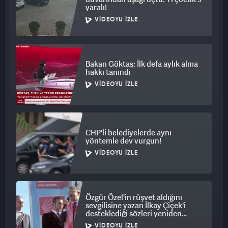
yaralı!
VIDEOYU İZLE
Bakan Göktaş: İlk defa aylık alma
hakkı tanındı
VIDEOYU İZLE
CHP'li belediyelerde aynı
yöntemle dev vurgun!
VIDEOYU İZLE
Özgür Özel'in rüşvet aldığını
sevgilisine yazan İlkay Çiçek'i
desteklediği sözleri yeniden
gündem oldu
VIDEOYU İZLE