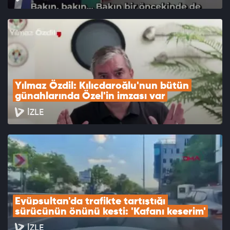
Yılmaz Özdil: Kılıçdaroğlu'nun bütün 
günahlarında Özel'in imzası var
İZLE
Eyüpsultan'da trafikte tartıştığı 
sürücünün önünü kesti: 'Kafanı keserim'
İZLE