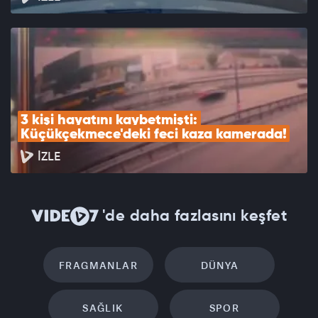
3 kişi hayatını kaybetmişti: 
Küçükçekmece'deki feci kaza kamerada!
İZLE
'de daha fazlasını keşfet
FRAGMANLAR
DÜNYA
SAĞLIK
SPOR