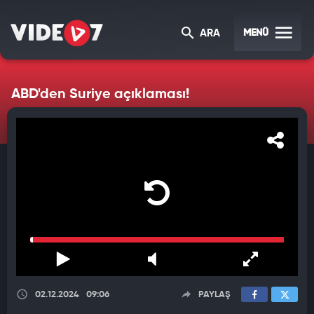
MENÜ
ARA
ABD'den Suriye açıklaması!
02.12.2024
09:06
PAYLAŞ