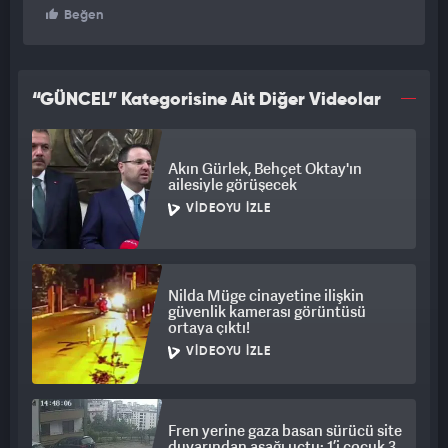
Beğen
“GÜNCEL” Kategorisine Ait Diğer Videolar
Akın Gürlek, Behçet Oktay'ın
ailesiyle görüşecek
VIDEOYU İZLE
Nilda Müge cinayetine ilişkin
güvenlik kamerası görüntüsü
ortaya çıktı!
VIDEOYU İZLE
Fren yerine gaza basan sürücü site
duvarından aşağı uçtu: 1’i çocuk 3