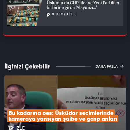
Üsküdar’da CHP'liler ve Yeni Partililer
birbirine girdi: ‘Alayınızı…’
VIDEOYU İZLE
İlginizi Çekebilir
DAHA FAZLA
Bu kadarına pes: Üsküdar seçimlerinde 
kameraya yansıyan şaibe ve gasp anları
İZLE