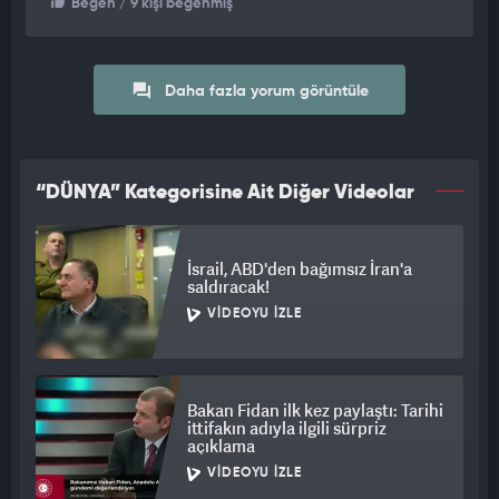
Beğen
/ 9 kişi beğenmiş
Daha fazla yorum görüntüle
“DÜNYA” Kategorisine Ait Diğer Videolar
İsrail, ABD'den bağımsız İran'a
saldıracak!
VIDEOYU İZLE
Bakan Fidan ilk kez paylaştı: Tarihi
ittifakın adıyla ilgili sürpriz
açıklama
VIDEOYU İZLE