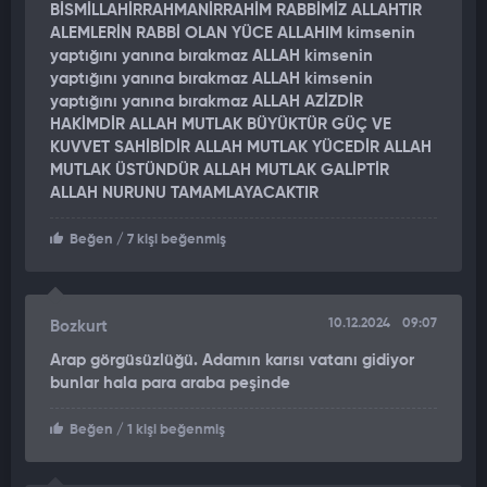
BİSMİLLAHİRRAHMANİRRAHİM RABBİMİZ ALLAHTIR
ortaya çıktı. Koleksiyonda birbirinden lüks araçlar dikkat çekti.
ALEMLERİN RABBİ OLAN YÜCE ALLAHIM kimsenin
yaptığını yanına bırakmaz ALLAH kimsenin
yaptığını yanına bırakmaz ALLAH kimsenin
yaptığını yanına bırakmaz ALLAH AZİZDİR
HAKİMDİR ALLAH MUTLAK BÜYÜKTÜR GÜÇ VE
KUVVET SAHİBİDİR ALLAH MUTLAK YÜCEDİR ALLAH
MUTLAK ÜSTÜNDÜR ALLAH MUTLAK GALİPTİR
ALLAH NURUNU TAMAMLAYACAKTIR
Beğen
/ 7 kişi beğenmiş
10.12.2024
09:07
Bozkurt
Arap görgüsüzlüğü. Adamın karısı vatanı gidiyor
bunlar hala para araba peşinde
Beğen
/ 1 kişi beğenmiş