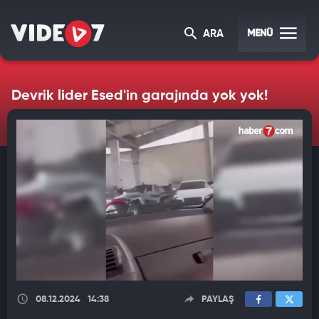
MENÜ
ARA
Devrik lider Esed'in garajında yok yok!
08.12.2024
14:38
PAYLAŞ