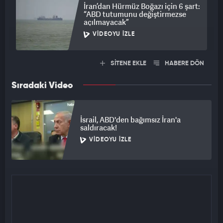
İran’dan Hürmüz Boğazı için 6 şart:
“ABD tutumunu değiştirmezse
açılmayacak”
VIDEOYU İZLE
SİTENE EKLE
HABERE DÖN
Sıradaki Video
İsrail, ABD'den bağımsız İran'a
saldıracak!
VIDEOYU İZLE