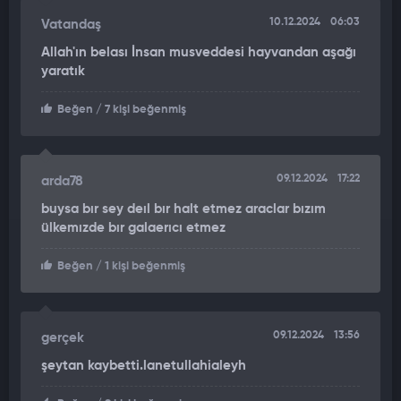
10.12.2024
06:03
Vatandaş
Allah'ın belası İnsan musveddesi hayvandan aşağı
yaratık
Beğen
/ 7 kişi beğenmiş
09.12.2024
17:22
arda78
buysa bır sey deıl bır halt etmez araclar bızım
ülkemızde bır galaerıcı etmez
Beğen
/ 1 kişi beğenmiş
09.12.2024
13:56
gerçek
şeytan kaybetti.lanetullahialeyh