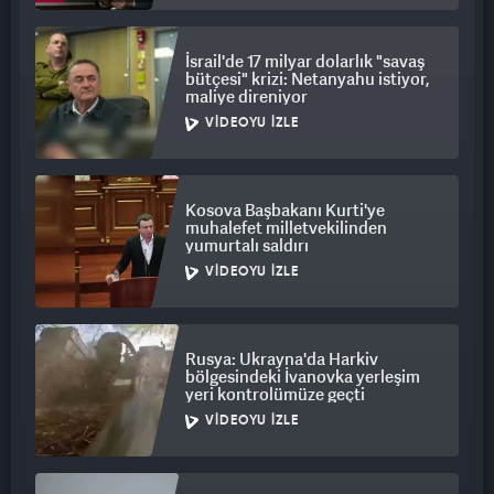
İsrail'de 17 milyar dolarlık "savaş
bütçesi" krizi: Netanyahu istiyor,
maliye direniyor
VIDEOYU İZLE
Kosova Başbakanı Kurti'ye
muhalefet milletvekilinden
yumurtalı saldırı
VIDEOYU İZLE
Rusya: Ukrayna'da Harkiv
bölgesindeki İvanovka yerleşim
yeri kontrolümüze geçti
VIDEOYU İZLE