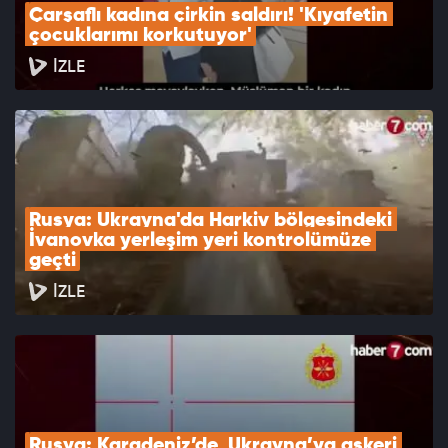
Çarşaflı kadına çirkin saldırı! 'Kıyafetin 
çocuklarımı korkutuyor'
İZLE
Rusya: Ukrayna'da Harkiv bölgesindeki 
İvanovka yerleşim yeri kontrolümüze 
geçti
İZLE
Rusya: Karadeniz’de, Ukrayna’ya askeri 