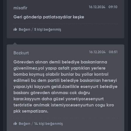
16.12.2024
09:10
misafir
Geri gönderip patlatsaydılar keşke
Beğen
/ 5 kişi beğenmiş
16.12.2024
08:51
Bozkurt
Görevden alınan demli belediye baskanlarına
güvenilmez.yol yapıp asfalt yaptıkları yerlere
bomba koymuş olabılir bunlar bu yollar kontrol
edilmeli bu dem partili belediye baskanları herseyi
yapar.iyki kayyum geldi.özellikle esenyurt belediye
baskanı görevden alınması cok doğru
karar.kayyum daha güzel yonetiyor.esenyurt
teröristle anılmak istemiyor.esenyurtun cogu kıro
pkk sempatizanı.
Beğen
/ 14 kişi beğenmiş