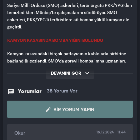
Suriye Milli Ordusu (SMO) askerleri, terör örgütü PKK/YPG'den
temizledikleri Münbiç'te çalışmalarını sürdürüyor. SMO
askerleri, PKK/YPG'li teröristlere ait bomba yüklü kamyon ele
geçirdi.
KAMYON KASASINDA BOMBA YIĞINI BULUNDU
Kamyon kasasındaki birçok patlayıcının kablolarla birbirine
bağlandığı gözlendi. SMO'da görevli bomba imha uzmanları,
bombaların bağlantılarını sökerek, güvenliği sağladı.
DEVAMINI GÖR
Bombaların daha fazla hasara yol açmaları için demir
parçalarıyla güçlendirildiği belirlendi.
Yorumlar
38 Yorum Var
BIR YORUM YAPIN
16.12.2024
11:44
Okur