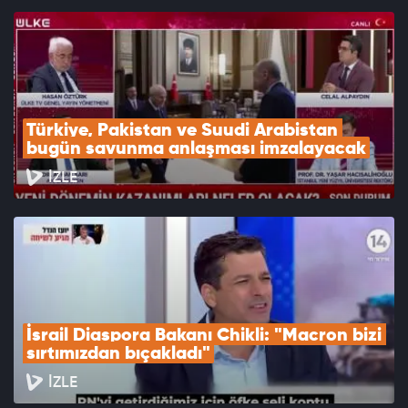
Türkiye, Pakistan ve Suudi Arabistan 
bugün savunma anlaşması imzalayacak
İZLE
İsrail Diaspora Bakanı Chikli: "Macron bizi 
sırtımızdan bıçakladı"
İZLE