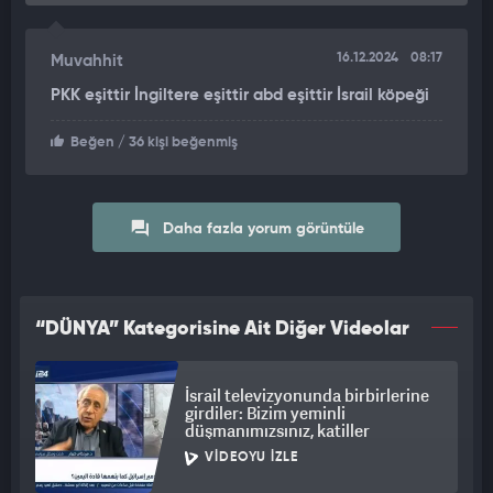
16.12.2024
08:17
Muvahhit
PKK eşittir İngiltere eşittir abd eşittir İsrail köpeği
Beğen
/ 36 kişi beğenmiş
Daha fazla yorum görüntüle
“DÜNYA” Kategorisine Ait Diğer Videolar
İsrail televizyonunda birbirlerine
girdiler: Bizim yeminli
düşmanımızsınız, katiller
VIDEOYU İZLE