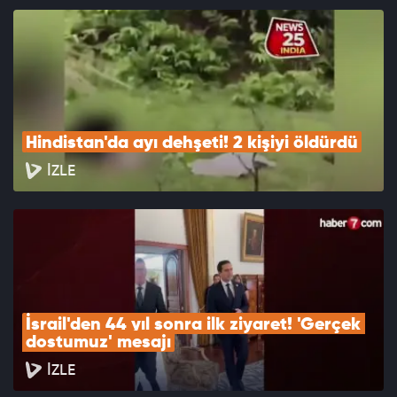
Hindistan'da ayı dehşeti! 2 kişiyi öldürdü
İZLE
İsrail'den 44 yıl sonra ilk ziyaret! 'Gerçek 
dostumuz' mesajı
İZLE