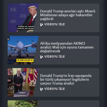
Donald Trump sınırları aştı: Mısırlı
Müslüman adaya ağır hakaretler
yağdırdı
VIDEOYU İZLE
Afrika medyasından AKINCI
analizi: Mali için oyunu tamamen
değiştirecek
VIDEOYU İZLE
Donald Trump'ın İran savaşında
bir türlü çıkamıyor! İngilizlerin
çarpıcı Trump analizi
VIDEOYU İZLE