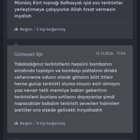
Mümbiç Kürt toprağı Kafkasyalı işid oso teröristler
yerleştirmeye çalışıyorlar Allah fırsat vermesin
inşallah
Beğen
/ 2 kişi beğenmiş
16.12.2024
11:04
Gültepeli Bjk
Yakaladığınız teröristlerin hepsiini bombanın
etrafında toplayın ve bombayı patlatınn dirakk
cehenneme odunn olarak gittsinn biitt ittlerr
herne gurup teröristt olursa olsunn esiir almayın
yaa nevarr tekk mermiye bakarr gebertinn
teröristlerri bunlara sırtlarını dayayanlar şimdi
napacaklarr bakalım teröristt severlerr hainnlerr
partiiler sıra sizede gelicekk innşallaahh
Beğen
/ 5 kişi beğenmiş