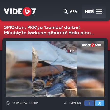
MENÜ
ARA
SMO'dan, PKK'ya 'bomba' darbe!
Münbiç'te korkunç görüntü! Hain plan
suya düştü
16.12.2024
00:02
PAYLAŞ