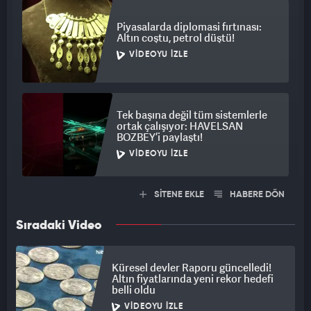
Piyasalarda diplomasi fırtınası:
Altın coştu, petrol düştü!
VIDEOYU İZLE
Tek başına değil tüm sistemlerle
ortak çalışıyor: HAVELSAN
BOZBEY’i paylaştı!
VIDEOYU İZLE
SİTENE EKLE
HABERE DÖN
Sıradaki Video
Küresel devler Raporu güncelledi!
Altın fiyatlarında yeni rekor hedefi
belli oldu
VIDEOYU İZLE