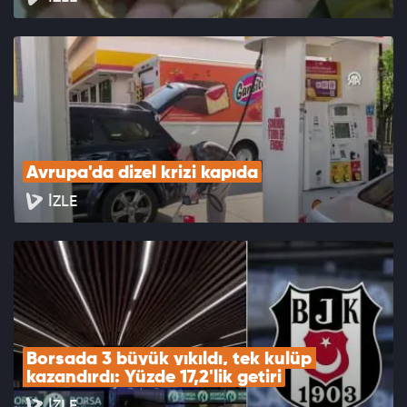
Avrupa'da dizel krizi kapıda
İZLE
Borsada 3 büyük yıkıldı, tek kulüp 
kazandırdı: Yüzde 17,2'lik getiri
İZLE