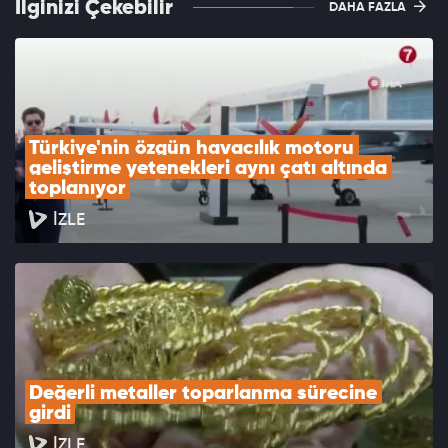
İlginizi Çekebilir
DAHA FAZLA
Türkiye'nin özgün havacılık motoru 
geliştirme yetenekleri aynı çatı altında 
toplanıyor
İZLE
Değerli metaller toparlanma sürecine 
girdi
İZLE