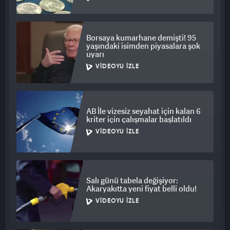
Borsaya kumarhane demişti! 95
yaşındaki isimden piyasalara şok
uyarı
VIDEOYU İZLE
AB İle vizesiz seyahat için kalan 6
kriter için çalışmalar başlatıldı
VIDEOYU İZLE
Salı günü tabela değişiyor:
Akaryakıtta yeni fiyat belli oldu!
VIDEOYU İZLE