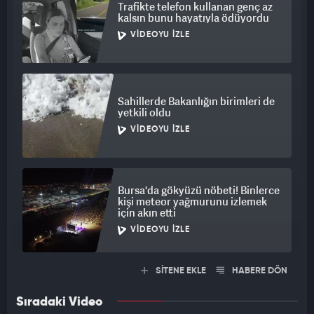
Trafikte telefon kullanan genç az
kalsın bunu hayatıyla ödüyordu
VIDEOYU İZLE
Sahillerde Bakanlığın birimleri de
yetkili oldu
VIDEOYU İZLE
Bursa'da gökyüzü nöbeti! Binlerce
kişi meteor yağmurunu izlemek
için akın etti
VIDEOYU İZLE
SİTENE EKLE
HABERE DÖN
Sıradaki Video