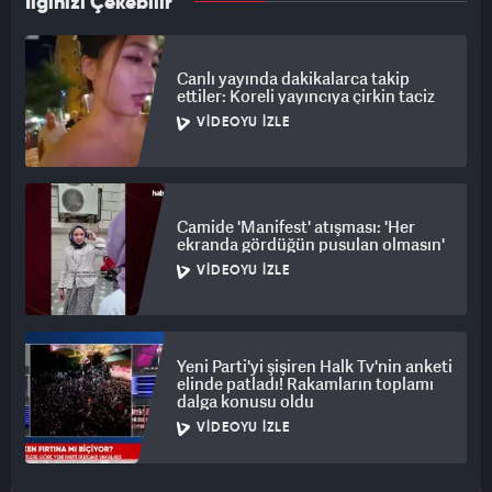
İlginizi Çekebilir
Canlı yayında dakikalarca takip
ettiler: Koreli yayıncıya çirkin taciz
VIDEOYU İZLE
Camide 'Manifest' atışması: 'Her
ekranda gördüğün pusulan olmasın'
VIDEOYU İZLE
Yeni Parti'yi şişiren Halk Tv'nin anketi
elinde patladı! Rakamların toplamı
dalga konusu oldu
VIDEOYU İZLE