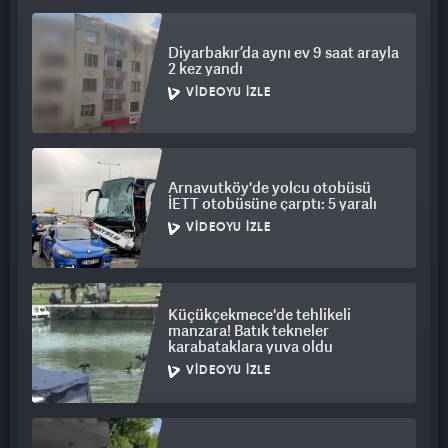
Diyarbakır’da aynı ev 9 saat arayla
2 kez yandı
VIDEOYU İZLE
Arnavutköy'de yolcu otobüsü
İETT otobüsüne çarptı: 5 yaralı
VIDEOYU İZLE
Küçükçekmece'de tehlikeli
manzara! Batık tekneler
karabataklara yuva oldu
VIDEOYU İZLE