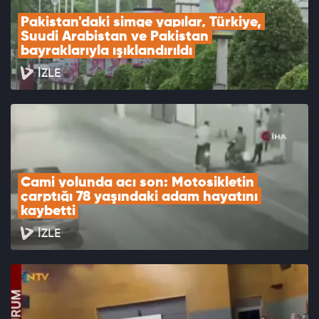
Pakistan'daki simge yapılar, Türkiye, 
Suudi Arabistan ve Pakistan 
bayraklarıyla ışıklandırıldı
İZLE
Cami yolunda acı son: Motosikletin 
çarptığı 78 yaşındaki adam hayatını 
kaybetti
İZLE