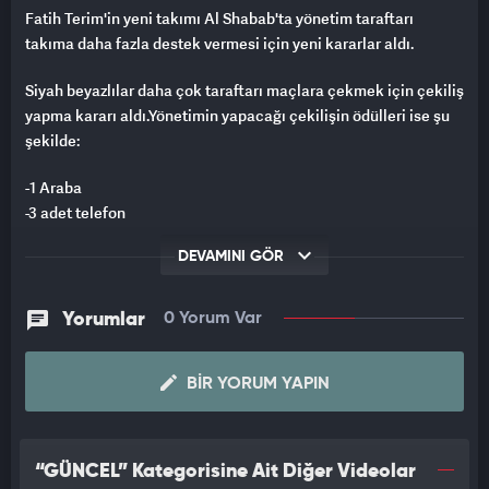
Fatih Terim'in yeni takımı Al Shabab'ta yönetim taraftarı
takıma daha fazla destek vermesi için yeni kararlar aldı.
Siyah beyazlılar daha çok taraftarı maçlara çekmek için çekiliş
yapma kararı aldı.Yönetimin yapacağı çekilişin ödülleri ise şu
şekilde:
-1 Araba
-3 adet telefon
-2 adet tablet
DEVAMINI GÖR
-"İmparator Fatih Terim" imzalı 20 forma
-Fatih Terim ve futbolcularla tanışmak, kulüp müzesinde
gezebilmek için 20 adet bilet
Yorumlar
0 Yorum Var
BIR YORUM YAPIN
“GÜNCEL” Kategorisine Ait Diğer Videolar