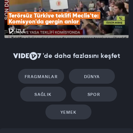
Terörsüz Türkiye teklifi Meclis'te: 
Komisyon'da gergin anlar
İZLE
'de daha fazlasını keşfet
FRAGMANLAR
DÜNYA
SAĞLIK
SPOR
YEMEK