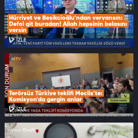
Hürriyet ve Beşikçioğlu'ndan veryansın: 
Defol git buradan! Allah hepsinin belasını 
versin
İZLE
Terörsüz Türkiye teklifi Meclis'te: 
Komisyon'da gergin anlar
İZLE