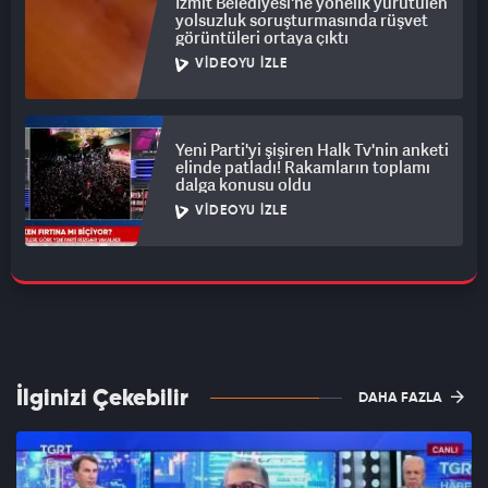
İzmit Belediyesi'ne yönelik yürütülen
yolsuzluk soruşturmasında rüşvet
görüntüleri ortaya çıktı
VIDEOYU İZLE
Yeni Parti'yi şişiren Halk Tv'nin anketi
elinde patladı! Rakamların toplamı
dalga konusu oldu
VIDEOYU İZLE
İlginizi Çekebilir
DAHA FAZLA