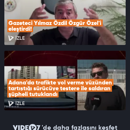
Gazeteci Yılmaz Özdil Özgür Özel'i 
eleştirdi!
İZLE
Adana'da trafikte yol verme yüzünden 
tartıştığı sürücüye testere ile saldıran 
şüpheli tutuklandı
İZLE
'de daha fazlasını keşfet