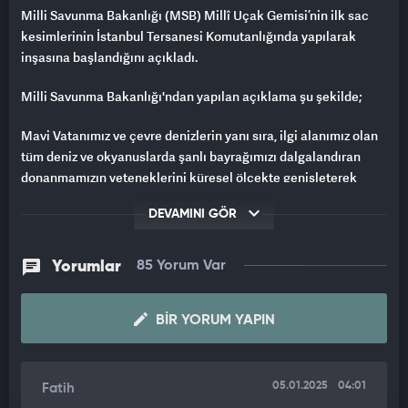
Milli Savunma Bakanlığı (MSB) Millî Uçak Gemisi’nin ilk sac
kesimlerinin İstanbul Tersanesi Komutanlığında yapılarak
inşasına başlandığını açıkladı.
Milli Savunma Bakanlığı'ndan yapılan açıklama şu şekilde;
Mavi Vatanımız ve çevre denizlerin yanı sıra, ilgi alanımız olan
tüm deniz ve okyanuslarda şanlı bayrağımızı dalgalandıran
donanmamızın yeteneklerini küresel ölçekte genişleterek
daha modern, daha etkin ve daha güçlü hâle getirilmesi
DEVAMINI GÖR
amacıyla aynı anda 31 geminin inşası ülkemizin tersanelerinde
başarıyla devam etmektedir. Bu çerçevede “Millî
Denizaltı”mızın (MİLDEN) ilk kaynağı Gölcük Tersanesi
Yorumlar
85 Yorum Var
Komutanlığımızda, “TF-2000 Hava Savunma Harbi Muhribi” ve
“Millî Uçak Gemisi”nin ilk sac kesimleri ise İstanbul Tersanesi
BIR YORUM YAPIN
Komutanlığımızda yapılarak inşalarına başlanmıştır.
MİLLİ UÇAK GEMİSİNİN TASARIMI
05.01.2025
04:01
Fatih
Tasarımla ilgili daha önce medyada çıkan bilgiler şu şekilde;