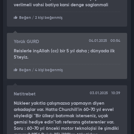
Uçar, yaptığı değerlendirmede "Deniz Kuvvetlerimizin deniz
verilmeli vahsi batiya karsi denge saglanmali
aşırı etki ve ilgi alanlarındaki hak ve menfaatleri korunacak ve
çok amaçlı operasyonların gerçekleştirilmesi ile ülke
Beğen
/ 2 kişi beğenmiş
savunmasının daha etkin yapılabilmesi için önemli bir gücü
teşkil edecektir" dedi.
04.01.2025
00:54
Yörük GURD
Ön tasarımın tamamlanmasıyla detay tasarımına başlanacak.
Sonrasında ise askeri tersanelerde geminin inşa sürecine
Reislerle inşAllah (cc) bir 5 yıl daha ; dünyada ilk
geçilecek.
5'teyiz.
TCG ANADOLU'DAN DAHA BÜYÜK OLACAK
Beğen
/ 4 kişi beğenmiş
TCG Anadolu'dan daha büyük bir milli uçak gemisi, tamamıyla
Dizayn Proje Ofisi Müdürlüğü tarafından tasarlandı. Dünyanın
03.01.2025
10:39
Netitrebet
ilk SİHA gemisi, Türkiye'nin en büyük askeri gemisi olan TCG
Anadolu'nun yerlilik oranı yüzde 70'ti. Yeni gemi, yüzde 80'in
Nükleer yakıtla çalışmazsa yapmayın diyen
arkadaşlar var. Hatta Churchill'in 60-70 yıl evvel
üzerinde yerlilik oranına sahip olacak.
söylediği ''Bir ülkeyi batırmak isterseniz, uçak
gemisi hediye edin''lafı referans gösterenler var.
Uçar, "Milli uçak gemimiz, TCG Anadolu'dan deplasman ve
Soru : 60-70 yıl önceki motor teknolojisi ile şimdiki
boyut olarak 2 katından daha büyük olacak. TCG Anadolu'dan