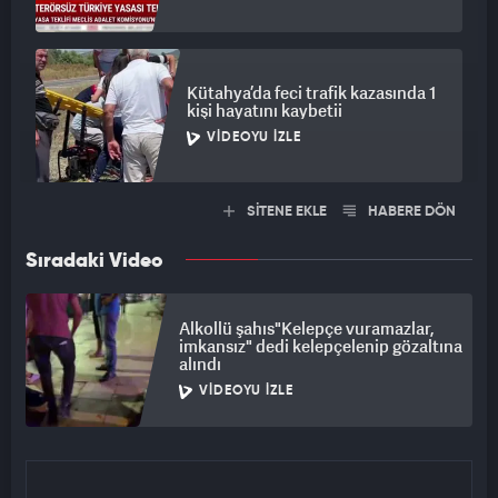
Kütahya’da feci trafik kazasında 1
kişi hayatını kaybetii
VIDEOYU İZLE
SİTENE EKLE
HABERE DÖN
Sıradaki Video
Alkollü şahıs"Kelepçe vuramazlar,
imkansız" dedi kelepçelenip gözaltına
alındı
VIDEOYU İZLE