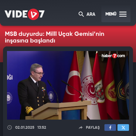
MENÜ
ARA
MSB duyurdu: Millî Uçak Gemisi’nin
inşasına başlandı
02.01.2025
13:52
PAYLAŞ