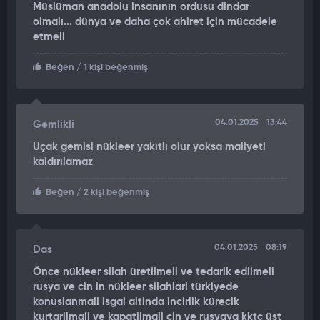
Müslüman anadolu insanının ordusu dindar
olmalı... dünya ve daha çok ahiret için mücadele
Gemi üzerinde 2 kalkış ve 1 iniş pisti yer alacak. Asgari 50
etmeli
insanlı ve insansız hava aracı kapasitesi olacak.
Beğen
/ 1 kişi beğenmiş
Uçuş güvertesi için havacılık sektörünün ileri gelen firmaları
Baykar ve TUSAŞ ile yoğun çalışmalar yapıldı. Tekne formu
belirlendi. Direnç ve sevk analizleri gerçekleştirildi.
Pervanesinin tasarımı da bitti.
04.01.2025
13:44
Gemlikli
Uçak gemisi nükleer yakıtlı olur yoksa maliyeti
258 METRE UZUNLUĞUNDA 72 METRE GENİŞLİĞİNDE
kaldırılamaz
Tasarımda en kritik aşamalar tamamlandı. Konsept tasarım
Beğen
/ 2 kişi beğenmiş
çalışmaları sonlandı. 3 boyutlu genel yerleşim hızla sürüyor.
Milli uçak gemisi 258 metre uzunluğunda ve 72 metre
genişliğinde tasarlandı. Deplasmanı 60 bin ton olarak
04.01.2025
08:19
Das
planlandı. Gemi, asgari 25 knot sürate erişebilecek ve yakıt
Önce nükleer silah üretilmeli ve tedarik edilmeli
ikmalsiz 10 bin deniz mili seyir yapabilecek.
rusya ve cin in nükleer silahlari türkiyede
konuslanmall isgal altinda incirlik kürecik
Dizayn Proje Ofisi Müdürü Doç. Dr. Mühendis Albay Hakan
kurtarilmali ve kapatilmali cin ve rusyaya kktc üst