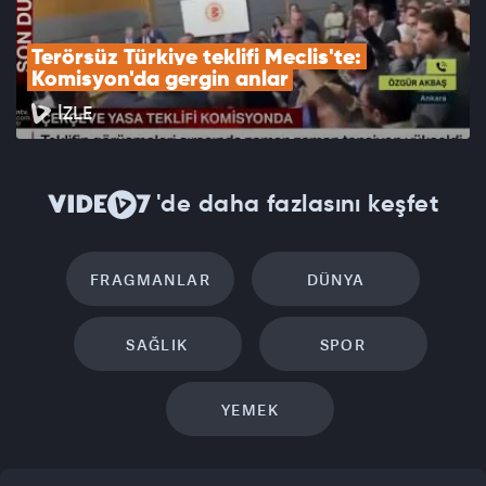
Terörsüz Türkiye teklifi Meclis'te: 
Komisyon'da gergin anlar
İZLE
'de daha fazlasını keşfet
FRAGMANLAR
DÜNYA
SAĞLIK
SPOR
YEMEK