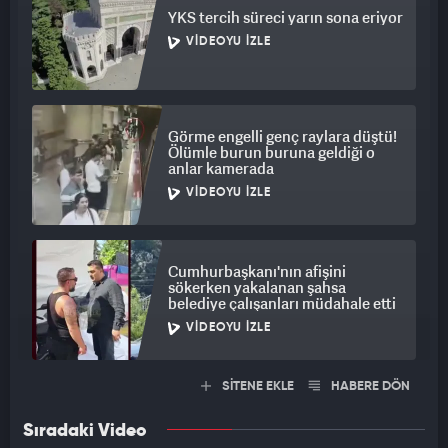
YKS tercih süreci yarın sona eriyor
VIDEOYU İZLE
Görme engelli genç raylara düştü!
Ölümle burun buruna geldiği o
anlar kamerada
VIDEOYU İZLE
Cumhurbaşkanı'nın afişini
sökerken yakalanan şahsa
belediye çalışanları müdahale etti
VIDEOYU İZLE
SİTENE EKLE
HABERE DÖN
Sıradaki Video