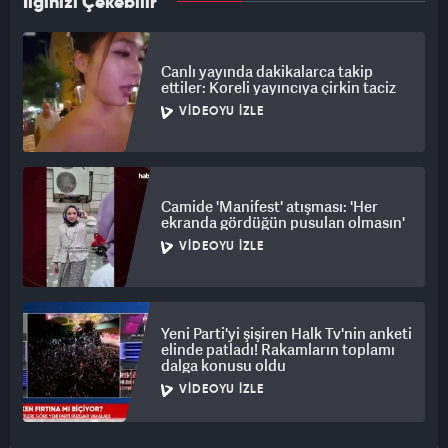
İlginizi Çekebilir
Canlı yayında dakikalarca takip
ettiler: Koreli yayıncıya çirkin taciz
VIDEOYU İZLE
Camide 'Manifest' atışması: 'Her
ekranda gördüğün pusulan olmasın'
VIDEOYU İZLE
Yeni Parti'yi şişiren Halk Tv'nin anketi
elinde patladı! Rakamların toplamı
dalga konusu oldu
VIDEOYU İZLE