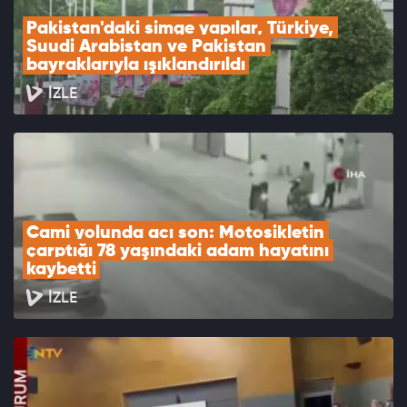
Pakistan'daki simge yapılar, Türkiye, 
Suudi Arabistan ve Pakistan 
bayraklarıyla ışıklandırıldı
İZLE
Cami yolunda acı son: Motosikletin 
çarptığı 78 yaşındaki adam hayatını 
kaybetti
İZLE