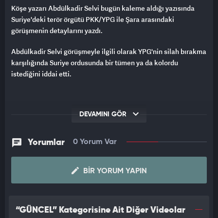
Köşe yazarı Abdülkadir Selvi bugün kaleme aldığı yazısında
Suriye'deki terör örgütü PKK/YPG ile Şara arasındaki
görüşmenin detaylarını yazdı.
Abdülkadir Selvi görüşmeyle ilgili olarak YPG'nin silah bırakma
karşılığında Suriye ordusunda bir tümen ya da kolordu
istediğini iddai etti.
DEVAMINI GÖR
Yorumlar
0 Yorum Var
BIR YORUM YAPIN
“GÜNCEL” Kategorisine Ait Diğer Videolar