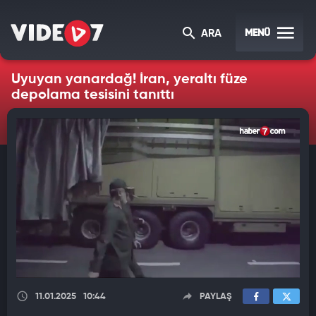
MENÜ
ARA
Uyuyan yanardağ! İran, yeraltı füze
depolama tesisini tanıttı
11.01.2025
10:44
PAYLAŞ