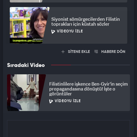
Siyonist sömürgecilerden Filistin
toprakları için küstah sözler
VIDEOYU İZLE
SİTENE EKLE
HABERE DÖN
Sıradaki Video
Filistinlilere işkence Ben-Gvir'in seçim
propagandasına dönüştü! İşte o
görüntüler
VIDEOYU İZLE