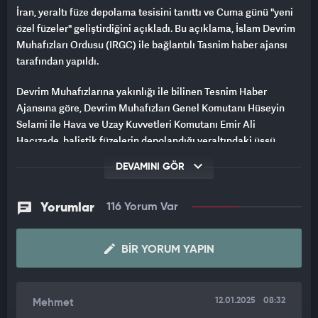
İran, yeraltı füze depolama tesisini tanıttı ve Cuma günü "yeni
özel füzeler" geliştirdiğini açıkladı. Bu açıklama, İslam Devrim
Muhafızları Ordusu (IRGC) ile bağlantılı Tasnim haber ajansı
tarafından yapıldı.
Devrim Muhafızlarına yakınlığı ile bilinen Tesnim Haber
Ajansına göre, Devrim Muhafızları Genel Komutanı Hüseyin
Selami ile Hava ve Uzay Kuvvetleri Komutanı Emir Ali
Hacızade, balistik füzelerin depolandığı yeraltındaki üssü
ziyaret etti.
DEVAMINI GÖR
Ziyarete ilişkin paylaşılan görüntüde Selami ile Hacızade
yeraltı füze üssünde gezerken etrafta seyir ve balistik füzelerin
Yorumlar
116 Yorum Var
depolandığı ve çoğunun araçların üzerine ve rampalara
konuşlandırıldığı koridorlar görülüyor.
BIR YORUM YAPIN
İran devlet televizyonu IRIB tarafından yayınlanan videoda,
IRGC Komutanı Tümgeneral Hüseyin Selami ve Tuğgeneral
Emir Ali Hacızade'nin tesisi gezdiği görüldü. Hacızade, bu tesisi
12.01.2025
08:32
Mehmet
"uyuyan bir yanardağ" olarak nitelendirdi.