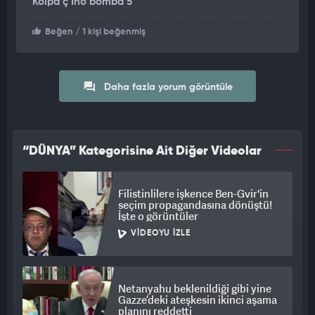
Kolpa ç İno bomba 5
Ocak'ta göreve başlamasından önce bir anlaşmaya varılmasını
umuyor. Trump, ilk başkanlık döneminde İran'a yönelik
Beğen
/ 1 kişi beğenmiş
"maksimum baskı" kampanyası başlatmıştı.
Daha fazla yorum görüntüle
“DÜNYA” Kategorisine Ait Diğer Videolar
Filistinlilere işkence Ben-Gvir'in
seçim propagandasına dönüştü!
İşte o görüntüler
VIDEOYU İZLE
Netanyahu beklenildiği gibi yine
Gazze’deki ateşkesin ikinci aşama
planını reddetti