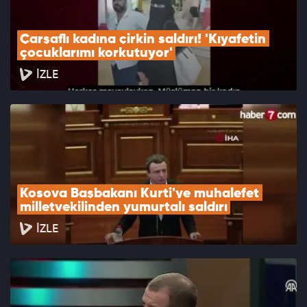
Çarşaflı kadına çirkin saldırı! 'Kıyafetin 
çocuklarımı korkutuyor'
İZLE
Kosova Başbakanı Kurti'ye muhalefet 
milletvekilinden yumurtalı saldırı
İZLE