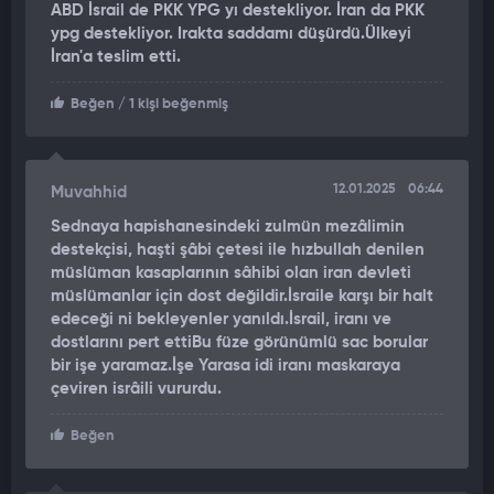
ABD İsrail de PKK YPG yı destekliyor. İran da PKK
ypg destekliyor. Irakta saddamı düşürdü.Ülkeyi
İran'ın yarı resmi haber ajansı Mehr News'a göre, İran'ın Ekim
İran'a teslim etti.
ve Nisan aylarında İsrail'e karşı gerçekleştirdiği
operasyonların bir kısmı bu yeraltı füze üssü kullanılarak
Beğen
/ 1 kişi beğenmiş
yapıldı.
Cuma günü İran'ın güneybatısındaki Abadan kentinde
düzenlenen bir etkinlikte Selami, IRGC Hava Kuvvetleri'nin
12.01.2025
06:44
Muvahhid
"yeni özel füzeler" geliştirdiğini de duyurdu.
Sednaya hapishanesindeki zulmün mezâlimin
destekçisi, haşti şâbi çetesi ile hızbullah denilen
Tasnim'in haberine göre, Pazartesi günü General Ali
müslüman kasaplarının sâhibi olan iran devleti
Mohammad Naeini, İran'ın bu ay içinde yeni tatbikatlar ve
müslümanlar için dost değildir.İsraile karşı bir halt
savaş oyunları düzenleyeceğini ve bunların "füze ve insansız
edeceği ni bekleyenler yanıldı.İsrail, iranı ve
hava aracı (İHA) şehirlerini" ortaya çıkaracağını söyledi. Bu
dostlarını pert ettiBu füze görünümlü sac borular
kapsamda, füzelerin depolandığı bir yeraltı şehri ve İran'ın
bir işe yaramaz.İşe Yarasa idi iranı maskaraya
çeviren isrâili vururdu.
güneyinde gemilerin barındırıldığı başka bir tesis bulunuyor.
Tasnim ayrıca, Cuma günü İran'ın gönüllü milis kuvveti Basij'in
Beğen
başkent Tahran'da 110.000 üyesinin katıldığı büyük bir tatbikat
düzenlediğini ve İran Silahlı Kuvvetleri'nin son günlerde bir dizi